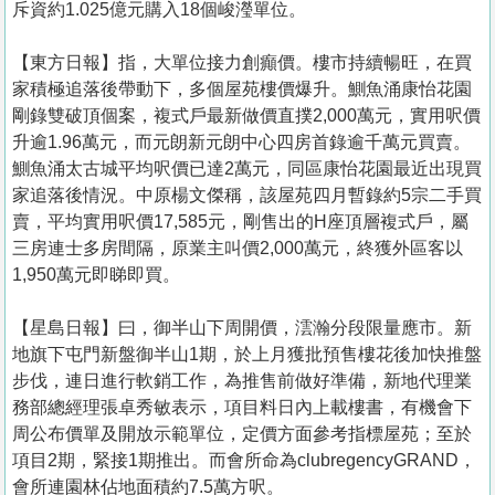
斥資約1.025億元購入18個峻瀅單位。
【東方日報】指，大單位接力創癲價。樓市持續暢旺，在買
家積極追落後帶動下，多個屋苑樓價爆升。鰂魚涌康怡花園
剛錄雙破頂個案，複式戶最新做價直撲2,000萬元，實用呎價
升逾1.96萬元，而元朗新元朗中心四房首錄逾千萬元買賣。
鰂魚涌太古城平均呎價已達2萬元，同區康怡花園最近出現買
家追落後情況。中原楊文傑稱，該屋苑四月暫錄約5宗二手買
賣，平均實用呎價17,585元，剛售出的H座頂層複式戶，屬
三房連士多房間隔，原業主叫價2,000萬元，終獲外區客以
1,950萬元即睇即買。
【星島日報】曰，御半山下周開價，澐瀚分段限量應市。新
地旗下屯門新盤御半山1期，於上月獲批預售樓花後加快推盤
步伐，連日進行軟銷工作，為推售前做好準備，新地代理業
務部總經理張卓秀敏表示，項目料日內上載樓書，有機會下
周公布價單及開放示範單位，定價方面參考指標屋苑；至於
項目2期，緊接1期推出。而會所命為clubregencyGRAND，
會所連園林佔地面積約7.5萬方呎。