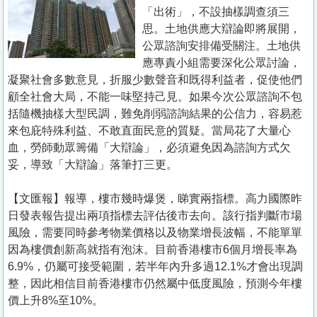
置
「出術」，不設抽樣調查須三
業
思。土地供應大辯論即將展開，
公眾諮詢安排備受關注。土地供
手
應專責小組需要深化公眾討論，
冊
凝聚社會多數意見，折服少數聲音和既得利益者，促使他們
顧全社會大局，不能一味堅持己見。如果今次公眾諮詢不包
關
括隨機抽樣大型民調，難免削弱諮詢結果的公信力，容易惹
於
來包庇特殊利益、不敢直面民意的質疑。當局花了大量心
我
血，勞師動眾籌備「大辯論」，必須避免因為諮詢方式欠
們
妥，導致「大辯論」落筆打三更。
【文匯報】報導，樓市幾時爆煲，睇實兩指標。高力國際昨
日發表報告提出兩項指標去評估後市去向。該行指判斷市場
風險，需要同時參考物業價格以及物業增長波幅，不能單單
因為樓價創新高就指有泡沫。目前香港樓市6個月增長率為
6.9%，仍屬可接受範圍，若半年內升多過12.1%才會出現調
整，因此相信目前香港樓市仍然屬中低度風險，預測今年樓
價上升8%至10%。