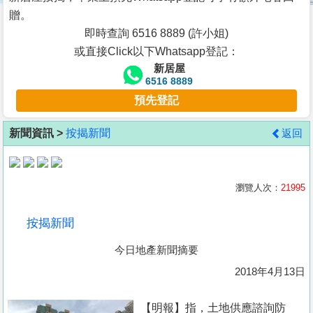
按
贈。
揭
即時查詢 6516 8889 (許小姐)
或直接Click以下Whatsapp登記：
地
新居屋
產
6516 8889
博
預先登記
客
新聞資訊 >
按揭新聞
返回
地
產
新
瀏覽人次：
21995
聞
按揭新聞
數
今日地產新聞摘要
據
公
2018年4月13日
佈
【明報】指，土地供應諮詢防