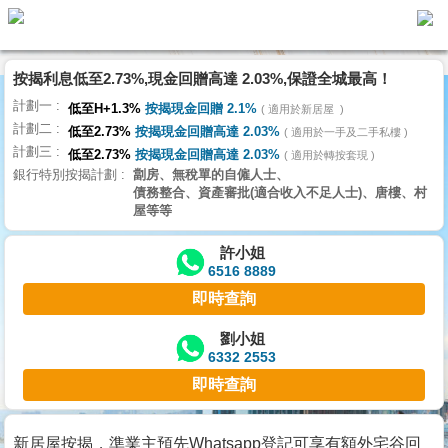
按揭利息低至2.73%,現金回贈高達 2.03%,保證全城最高！
主
計劃一
頁
低至H+1.3%
按揭現金回贈 2.1%
適用於新居屋
代
計劃二
理
低至2.73%
按揭現金回贈高達 2.03%
適用於一手及二手私樓
計劃三
搵
低至2.73%
按揭現金回贈高達 2.03%
適用於轉按套現
銀行特別按揭計劃
劏房、無稅單的自僱人士、
樓/
債務整合、資產審批(適合收入不足人士)、唐樓、村
成
屋等等
交
許小姐
6516 8889
業
即時查詢
主
放
劉小姐
6332 2553
盤
即時查詢
宅
谷
新居屋按揭，準業主預先Whatsapp登記可享有額外宅谷回