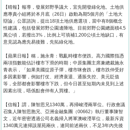
【晴報】報導，發展郊野爭議大，宜先開發綠化地。土地供
應專責小組將於本月底（26日）啟動為期5個月的「土地大
辯論」公眾諮詢，提出18項土地供應選項，當中有8個概念
性建議，包括發展郊野公園邊陲地。目前郊野公園總面積4.5
萬公頃，若撥出3%，比例上可填補1,200公頃土地缺口，有
意見認為應先易後難，先拓綠化地。
【蘋果日報】稱，施永青：戰亂時樓市便跌。高力國際指憑
兩項指數能估計樓市下滑的時期；中原集團主席兼總裁施永
青表示，「如果美國掟原子彈，樓市咪會跌，樓市跌仲受好
多因素影響，例如打仗、經濟衰退、通脹失控、美元貶值
等，全部都會影響樓市下跌，但今日甚至短期內未見到上述
因素出現，唔係點會仲有人買樓。」
【信報】謂，陳智思兄1340萬，再掃峻瀅兩單位。行政會議
召集人陳智思胞兄、亞洲金融集團（00662）執行董事陳智
文，近年密密透過公司名義掃入將軍澳峻瀅單位，最新斥資
1340萬元連掃該屋苑兩伙，連同前述兩伙，不足3年內先後