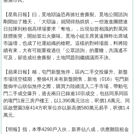
基層市民。
【星島日報】曰，覓地辯論恐再掀社會撕裂。覓地公開諮詢
剛開始了幾天，「大辯論」就鬧得熱烘烘，一些激進團體連
日拉隊到粉嶺高球場要求「奪地」，出現似曾相識的對罵與
肢體衝突，開始冒出火藥味。覓地小組主席黃遠輝昨出席城
市論壇，也成了社運組織的槍靶。這樣的對峙場面，料將陸
續有來，大有可能重複過往「公眾諮詢」的覆轍，共識遙不
可及，卻造成社會撕裂，土地問題則繼續議而不決。
【蘋果日報】稱，屯門新盤煞停，區內二手交投爆升。新盤
市場現空檔期，整個4月未有新盤開售，新地（016）屯門新
盤御半山狀似煞停之際，購買力陸續流入二手市場，帶動屯
門二手成交爆升，過去兩日已錄逾10宗成交，包括同系同區
的瓏門1座三房戶樓王，以1,390萬元沽出，呎價1.6萬元。同
區啟豐園3座414方呎單位亦以新高價580萬元易手，呎價1.4
萬元。
【明報】指，本季4290戶入伙，新界佔八成，供應難阻租金