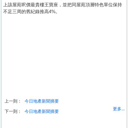
上該屋苑呎價最貴樓王寶座，並把同屋苑頂層特色單位保持
不足三周的舊紀錄推高4%。
上一則：
今日地產新聞摘要
收
更多...
下一則：
今日地產新聞摘要
藏
樓