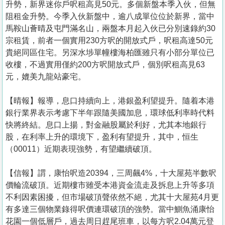
升勢，新界迷你戶呎租高見50元。多個新盤本季入伙，但無
阻租金升勢。今季入伙新盤中，逾八成單位位於新界，當中
馬鞍山薈晴及屯門滿名山，兩盤本月起入伙已分別速錄約30
宗租賃，前者一個實用230方呎的開放式戶，呎租高達50元
貴絕同區住宅。另深水埗單幢樓海柏匯雖只有小部分單位已
收樓，不過實用僅約200方呎開放式戶，個別呎租高見63
元，媲美九龍站豪宅。
【晴報】報導，息口持續向上，港銀盈利望提升。隨着本港
銀行業界表示考慮下半年跟隨美國加息，環球低利率時代料
快將終結。息口上揚，對金融股屬於利好，尤其本地銀行
股，在利率上升的環境下，盈利有望提升，其中，恒生
（00011）近期表現強勢，有望繼續破頂。
【信報】謂，康怡呎造20394，三周飆4%，十大屋苑半數呎
價輪流破頂。近期樓市雖受本港資金流走及拆息上升等多項
不利因素困擾，但市場破頂聲依然不絕，尤其十大屋苑4月更
有多達三個物業錄得呎價連環破頂的強勢。當中鰂魚涌康怡
花園一個低層戶，過去周日趕尾班車，以每方呎2.04萬元登