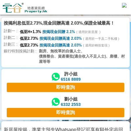
代
理
按揭利息低至2.73%,現金回贈高達 2.03%,保證全城最高！
主
計劃一
頁
低至H+1.3%
按揭現金回贈 2.1%
適用於新居屋
計劃二
低至2.73%
按揭現金回贈高達 2.03%
適用於一手及二手私樓
計劃三
搵
低至2.73%
按揭現金回贈高達 2.03%
適用於轉按套現
銀行特別按揭計劃
劏房、無稅單的自僱人士、
樓/
債務整合、資產審批(適合收入不足人士)、唐樓、村
成
屋等等
交
許小姐
6516 8889
業
即時查詢
主
放
劉小姐
6332 2553
盤
即時查詢
宅
谷
新居屋按揭，準業主預先Whatsapp登記可享有額外宅谷回