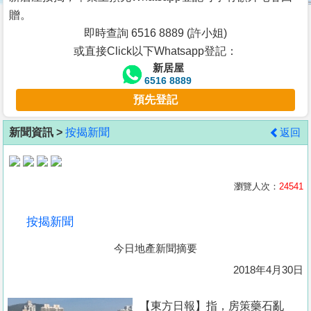
按
贈。
揭
即時查詢 6516 8889 (許小姐)
或直接Click以下Whatsapp登記：
地
新居屋
產
6516 8889
博
預先登記
客
新聞資訊 >
按揭新聞
返回
地
產
新
瀏覽人次：
24541
聞
按揭新聞
數
今日地產新聞摘要
據
公
2018年4月30日
佈
【東方日報】指，房策藥石亂