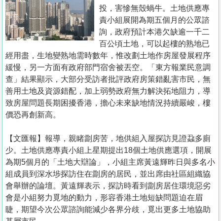
置
投，害慘無殼蝸牛。土地供應專
業
責小組展開為期五個月的公眾諮
詢，政府預計本港欠缺逾一千二
手
百公頃土地，可以起樓的熟地已
冊
經用盡，生地變熟地需時數年，惟改劃土地作房屋發展程序
緩慢，另一方面有政府部門宿舍被丟空。「東方報業民意調
關
查」結果顯示，大部分受訪者批評政府房策錯亂害市民，無
於
善用土地及資源錯配，加上弱勢政府無力解決拓地阻力，導
我
致房屋問題長期困擾香港，擔心未來缺地情況持續嚴峻，樓
們
價恐再創新高。
【文匯報】報導，親睹劏房苦，地供組入屋探訪見證蝨多廁
少。土地供應專責小組上星期提出18個土地供應選項，開展
為期5個月的「土地大辯論」，小組主席黃遠輝昨日與多名小
組成員到深水埗探訪住在劏房的居民，並出席由社區組織協
會舉辦的論壇。黃遠輝表示，探訪時看到劏房居住環境惡劣
會是小組努力覓地的動力，形容香港土地短缺問題迫在眉
睫，期望今次公眾諮詢能減少各界分歧，覓出更多土地協助