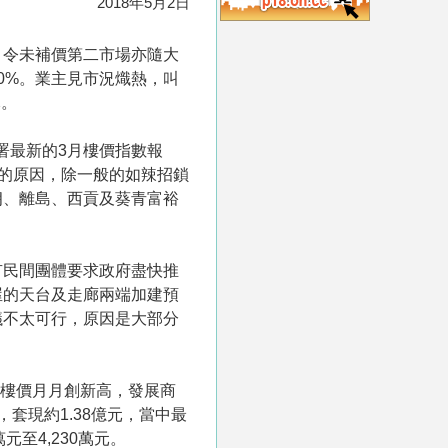
2018年5月2日
，令未補價第二市場亦隨大
0%。業主見市況熾熱，叫
元。
署最新的3月樓價指數報
浪的原因，除一般的如辣招鎖
朗、離島、西貢及葵青富裕
。
有民間團體要求政府盡快推
屋的天台及走廊兩端加建預
議不太可行，原因是大部分
，樓價月月創新高，發展商
套現約1.38億元，當中最
元至4,230萬元。