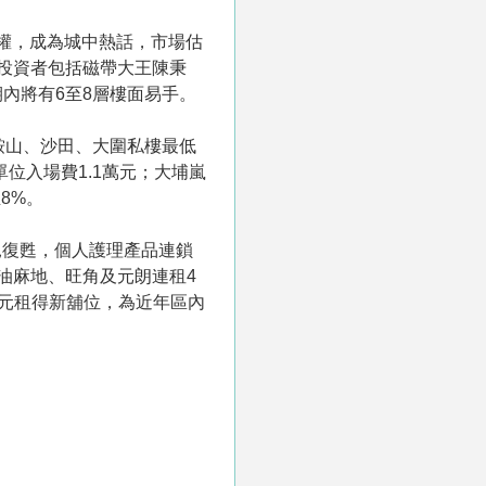
業權，成為城中熱話，市場估
投資者包括磁帶大王陳秉
內將有6至8層樓面易手。
鞍山、沙田、大圍私樓最低
單位入場費1.1萬元；大埔嵐
8%。
見復甦，個人護理產品連鎖
油麻地、旺角及元朗連租4
萬元租得新舖位，為近年區內