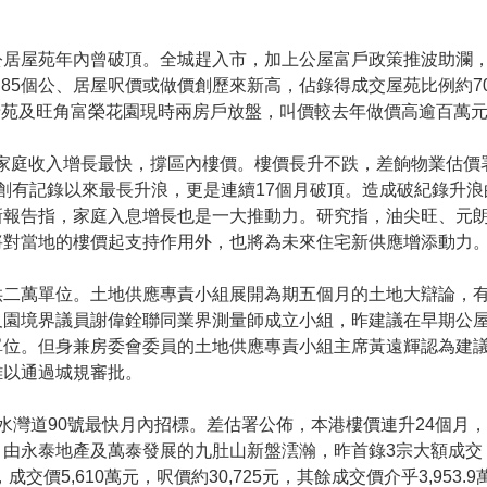
公居屋苑年內曾破頂。全城趕入市，加上公屋富戶政策推波助瀾
85個公、居屋呎價或做價創歷來新高，佔錄得成交屋苑比例約7
泰苑及旺角富榮花園現時兩房戶放盤，叫價較去年做價高逾百萬
家庭收入增長最快，撐區內樓價。樓價長升不跌，差餉物業估價
4個月創有記錄以來最長升浪，更是連續17個月破頂。造成破紀錄升
新報告指，家庭入息增長也是一大推動力。研究指，油尖旺、元
將對當地的樓價起支持作用外，也將為未來住宅新供應增添動力
供二萬單位。土地供應專責小組展開為期五個月的土地大辯論，
及園境界議員謝偉銓聯同業界測量師成立小組，昨建議在早期公
單位。但身兼房委會委員的土地供應專責小組主席黃遠輝認為建
難以通過城規審批。
水灣道90號最快月內招標。差估署公佈，本港樓價連升24個月
由永泰地產及萬泰發展的九肚山新盤澐瀚，昨首錄3宗大額成交，
交價5,610萬元，呎價約30,725元，其餘成交價介乎3,953.9萬