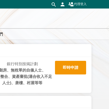
代理登入
們
銀行特別按揭計劃
即時申請
劏房、無稅單的自僱人士、
整合、資產審批(適合收入不足
人士)、唐樓、村屋等等