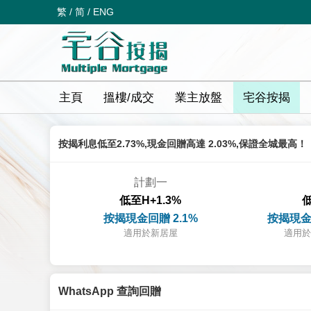
繁
/
简
/
ENG
主頁
搵樓/成交
業主放盤
宅谷按揭
按揭利息低至2.73%,現金回贈高達 2.03%,保證全城最高！
計劃一
低至H+1.3%
低
按揭現金回贈 2.1%
按揭現金
適用於新居屋
適用於
WhatsApp 查詢回贈