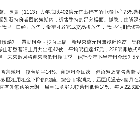
。長實（1113）去年底以402億元售出持有的中環中心75%
，個別新持份者擬於短期內，拆售手持的部分樓面。據悉，由資深
代理「口頭」放售，希望可於完成交易後放售，代理不排除短期
持續飈升，帶動租金同步向上揚，新界東萬元租盤幾近絕迹，馬
山新盤薈晴上月共出租42伙，平均呎租達47元，238呎開放式
代理指，未來數月將迎來暑假租樓旺季，估計今年下半年租金續升5至
近年首宗減租，較舊約平14%。商舖租金回落，但旅遊及零售業漸
多區租用租金下降的地舖。綜合市場消息，屈臣氏過去3個月在
直有升無跌的元朗，屈臣氏竟能以較舊租低逾14%、每月22.3