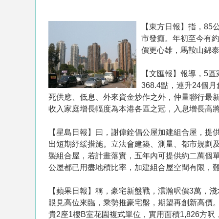
【東方日報】指，85
市發癲。年初至今有約
價更心雄，馬鞍山錦
【文匯報】報導，5區
368.4點，連升2
死供應、低息、外來資金炒作之外，仲量聯行最
收入家庭增長幅度為本港各區之冠，入息增長高
【星島日報】曰，謝偉銓倡公屋加建組合屋，提
出短期紓緩措施。立法會建築、測量、都市規劃
製組合屋，若計畫落實，五年內可提供約二萬個
公屋都已用盡地積比率，加建組合屋空間有限，
【蘋果日報】稱，豪宅新盤戰，澐瀚呎價3萬，淺
眼見高位來臨，乘勢推豪宅盤，期望再創新高價。
貴2座1樓B室花園複式單位，實用面積1,826方呎，成