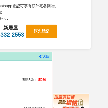
atsapp登記可享有額外宅谷回贈。
)
p登記：
新居屋
預先登記
6332 2553
返回
瀏覽人次：
15036