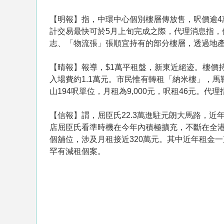
【明報】指，中環中心個別樓層傳放售，呎價逾4萬
計交易最快可於5月上旬完成之際，代理消息指
志、「物流張」張順宜持有的部分樓層，透過地產
【晴報】報導，$1萬平租盤，新東近絕迹。樓價
入場費約1.1萬元。市民惟有轉租「納米樓」，馬鞍
山194呎單位，月租為9,000元，呎租46元。
【信報】謂，屈臣氏22.3萬進駐元朗大馬路，
店屈臣氏看準時機在今年內積極擴充，不斷在全港
個舖位，涉及月租接近320萬元。其中近年租金一
罕有減租個案。