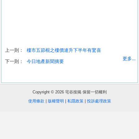
上一則：
樓市五節棍之樓價連升下半年有驚喜
收
更多...
下一則：
今日地產新聞摘要
藏
樓
盤
Copyright © 2026 宅谷按揭 保留一切權利
繁
简
ENG
使用條款
|
版權聲明
|
私隱政策
|
投訴處理政策
體
体