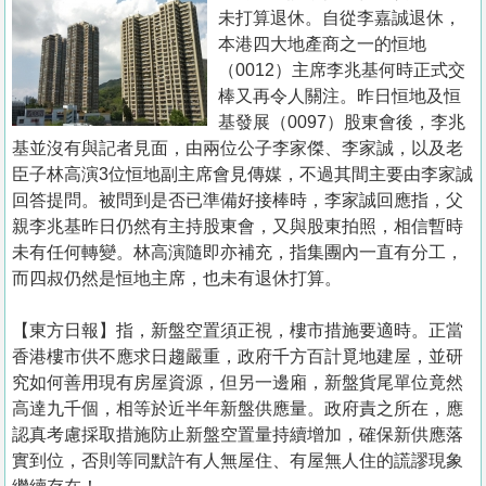
置
未打算退休。自從李嘉誠退休，
業
本港四大地產商之一的恒地
（0012）主席李兆基何時正式交
手
棒又再令人關注。昨日恒地及恒
冊
基發展（0097）股東會後，李兆
基並沒有與記者見面，由兩位公子李家傑、李家誠，以及老
關
臣子林高演3位恒地副主席會見傳媒，不過其間主要由李家誠
於
回答提問。被問到是否已準備好接棒時，李家誠回應指，父
我
親李兆基昨日仍然有主持股東會，又與股東拍照，相信暫時
們
未有任何轉變。林高演隨即亦補充，指集團內一直有分工，
而四叔仍然是恒地主席，也未有退休打算。
【東方日報】指，新盤空置須正視，樓市措施要適時。正當
香港樓市供不應求日趨嚴重，政府千方百計覓地建屋，並研
究如何善用現有房屋資源，但另一邊廂，新盤貨尾單位竟然
高達九千個，相等於近半年新盤供應量。政府責之所在，應
認真考慮採取措施防止新盤空置量持續增加，確保新供應落
實到位，否則等同默許有人無屋住、有屋無人住的謊謬現象