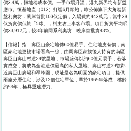
價2.4萬，恒地稱成本價。一手市場升溫，港九新界均有新盤
應市。恒基地產（012）打響6月頭炮，昨公佈旗下大角嘴新
盤利奧坊．凱岸首批103伙定價，入場費約442萬元，當中28
伙折實價低於「5球」，料主攻上車客市場。項目折實平均呎
價23,912元，較3年前同系利奧坊．曉岸首批貴43%。
【信報】指，壽臣山豪宅地傳60億易手。住宅地皮有價，南
區豪宅地更被市場看高一線，由周壽臣家族後人持有的南區
壽臣山壽山村道39號屋地，市場盛傳以約60億元易手，若落
實成交，將成為全港造價最高的私人屋地。壽山村道39號鄰
近壽臣山廣場和翠峰園，現址是名為明園的豪宅項目，提供
兩座分層住宅，涉及12個住宅單位，早於1965年落成，樓齡
約53年，極具重建潛力。