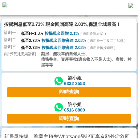
按揭利息低至2.73%,現金回贈高達 2.03%,保證全城最高！
主
計劃一
頁
低至H+1.3%
按揭現金回贈 2.1%
適用於新居屋
代
計劃二
理
低至2.73%
按揭現金回贈高達 2.03%
適用於一手及二手私樓
計劃三
搵
低至2.73%
按揭現金回贈高達 2.03%
適用於轉按套現
銀行特別按揭計劃
劏房、無稅單的自僱人士、
樓/
債務整合、資產審批(適合收入不足人士)、唐樓、村
成
屋等等
交
劉小姐
6332 2553
業
即時查詢
主
放
許小姐
6516 8889
盤
即時查詢
宅
谷
新居屋按揭，準業主預先Whatsapp登記可享有額外宅谷回