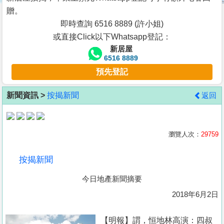
按
贈。
揭
即時查詢 6516 8889 (許小姐)
或直接Click以下Whatsapp登記：
地
新居屋
產
6516 8889
博
預先登記
客
新聞資訊 >
按揭新聞
返回
地
產
新
瀏覽人次：
29759
聞
按揭新聞
數
今日地產新聞摘要
據
公
2018年6月2日
佈
【明報】謂，恒地林高演：四叔