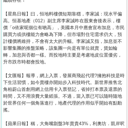
繼續存在！
【星島日報】曰，恒地料樓價短期靠穩，李家誠：現水平偏
高。恒基地產（012）副主席李家誠昨在股東會後表示，樓
價「o依家呢個位有啲高」，美國本月中應會宣布加息，市民
購買力或供樓能力會略為下降，但市場對住宅需求仍大，預
計樓價將維持，不會有太大的升幅。李家誠又指，加息並不
影響集團的推盤策略，該集團一向是有單位就賣，貨如輪
轉，加息與否都一樣。而投地時主要是考慮地皮位置優劣，
升市跌市時都會投地。
【文匯報】報導，網上入票，發展商飛起代理?擁抱科技是時
下生活習慣，如今賣樓亦開始步入科技時代。新世界推售北
角柏蔚山首創用網上信用卡入票登記，省掉打本票及退票的
時間，又不用浪費大量紙張。不過，當入票已可以隨時隨地
於世界任何一個角落進行，地產代理的作用似乎開始有點動
搖。
【蘋果日報】稱，大角嘴劏盤3年賣貴43%，利奧坊．凱岸呎