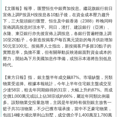
【文匯報】報導， 匯豐恒生中銀齊加按息。繼花旗銀行前日
宣佈上調P按及H按按息各10點子後，在資金成本壓力趨升
下，三大龍頭銀行匯豐、恒生及中銀香港（2388）昨晚同時
宣佈調高按息封頂水平。同日，渣打、建設銀行（亞洲）、
永隆、東亞銀行亦先後宣佈上調按息，各銀行普遍輕微上調
10至20點子，令新造按揭客戶每百萬元貸款的每月供款增加
50元至100元。按揭界人士指出，新按揭客戶多捱10點子的
實際息率，負擔不重，但有關舉動反映港銀面對資金成本的
壓力，開始為下月美國加息作準備，或預示本港將告別低息
時代。
【東方日報】指， 銀主盤半年成交飆87%。市場缺盤，另類
物業受追捧。根據本報統計，今年上半年住宅銀主盤成交至
少達58宗，較去年同期錄得的31宗，大幅上升約87%。而成
交價1,000萬元或以上佔38宗或約66%，屬近年同類比例最
多。該類物業交投量急增，主因是年初時有個別銀主放售一
籃子共31項物業，不少已獲市場承接，當中不乏豪宅物業，
包括14幢大埔比華利山別墅，成交價介乎1,400萬至1,780萬