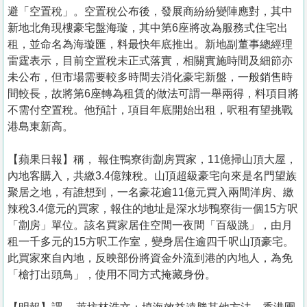
置
避「空置稅」。空置稅公布後，發展商紛紛變陣應對，其中
業
新地北角現樓豪宅盤海璇，其中第6座將改為服務式住宅出
租，並命名為海璇匯，料最快年底推出。新地副董事總經理
手
雷霆表示，目前空置稅未正式落實，相關實施時間及細節亦
冊
未公布，但市場需要較多時間去消化豪宅新盤，一般銷售時
間較長，故將第6座轉為租賃的做法可謂一舉兩得，料項目將
關
不需付空置稅。他預計，項目年底開始出租，呎租有望挑戰
於
港島東新高。
我
們
【蘋果日報】稱， 報住鴨寮街劏房買家，11億掃山頂大屋，
內地客購入，共繳3.4億辣稅。山頂超級豪宅向來是名門望族
聚居之地，有誰想到，一名豪花逾11億元買入兩間洋房、繳
辣稅3.4億元的買家，報住的地址是深水埗鴨寮街一個15方呎
「劏房」單位。該名買家居住空間一夜間「百級跳」，由月
租一千多元的15方呎工作室，變身居住逾四千呎山頂豪宅。
此買家來自內地，反映部份將資金外流到港的內地人，為免
「槍打出頭鳥」，使用不同方式掩藏身份。