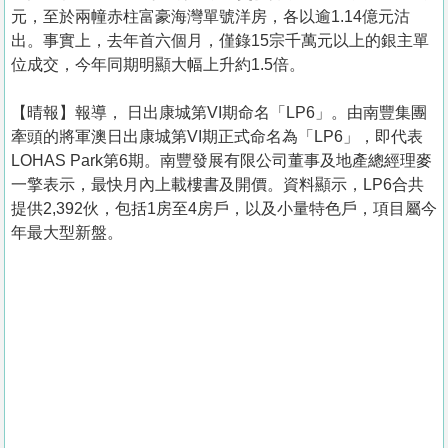
元，至於兩幢赤柱富豪海灣單號洋房，各以逾1.14億元沽
出。事實上，去年首六個月，僅錄15宗千萬元以上的銀主單
位成交，今年同期明顯大幅上升約1.5倍。
【晴報】報導， 日出康城第VI期命名「LP6」。由南豐集團
牽頭的將軍澳日出康城第VI期正式命名為「LP6」，即代表
LOHAS Park第6期。南豐發展有限公司董事及地產總經理麥
一擎表示，最快月內上載樓書及開價。資料顯示，LP6合共
提供2,392伙，包括1房至4房戶，以及小量特色戶，項目屬今
年最大型新盤。