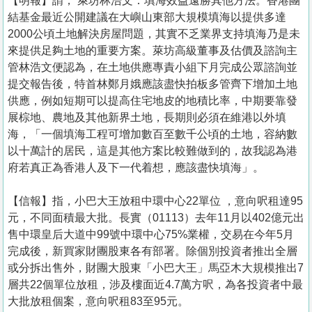
【明報】謂， 萊坊林浩文：填海效益遠勝其他方法。香港團
結基金最近公開建議在大嶼山東部大規模填海以提供多達
2000公頃土地解決房屋問題，其實不乏業界支持填海乃是未
來提供足夠土地的重要方案。萊坊高級董事及估價及諮詢主
管林浩文便認為，在土地供應專責小組下月完成公眾諮詢並
提交報告後，特首林鄭月娥應該盡快拍板多管齊下增加土地
供應，例如短期可以提高住宅地皮的地積比率，中期要靠發
展棕地、農地及其他新界土地，長期則必須在維港以外填
海，「一個填海工程可增加數百至數千公頃的土地，容納數
以十萬計的居民，這是其他方案比較難做到的，故我認為港
府若真正為香港人及下一代着想，應該盡快填海」。
【信報】指，小巴大王放租中環中心22單位 ，意向呎租達95
元，不同面積最大批。長實（01113）去年11月以402億元出
售中環皇后大道中99號中環中心75%業權，交易在今年5月
完成後，新買家財團股東各有部署。除個別投資者推出全層
或分拆出售外，財團大股東「小巴大王」馬亞木大規模推出7
層共22個單位放租，涉及樓面近4.7萬方呎，為各投資者中最
大批放租個案，意向呎租83至95元。