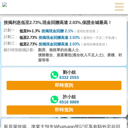
按揭利息低至2.73%,現金回贈高達 2.03%,保證全城最高！
主
計劃一
頁
低至H+1.3%
按揭現金回贈 2.1%
適用於新居屋
代
計劃二
理
低至2.73%
按揭現金回贈高達 2.03%
適用於一手及二手私樓
計劃三
搵
低至2.73%
按揭現金回贈高達 2.03%
適用於轉按套現
銀行特別按揭計劃
劏房、無稅單的自僱人士、
樓/
債務整合、資產審批(適合收入不足人士)、唐樓、村
成
屋等等
交
劉小姐
6332 2553
業
即時查詢
主
放
許小姐
6516 8889
盤
即時查詢
宅
谷
新居屋按揭，準業主預先Whatsapp登記可享有額外宅谷回