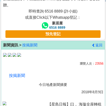
按
贈。
揭
即時查詢 6516 8889 (許小姐)
或直接Click以下Whatsapp登記：
地
新居屋
產
6516 8889
博
預先登記
客
新聞資訊 >
按揭新聞
返回
地
產
新
瀏覽人次：
23556
聞
按揭新聞
數
今日地產新聞摘要
據
公
2018年8月9日
佈
【星島日報】曰， 海璇全座轉租