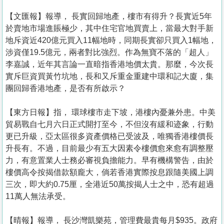
【文匯報】報導， 長實回歸地產，樓市有得升？長實近5年
於賣地市場進賬極少，其中住宅官地買賣上，當最大對手新
地斥資近420億元買入11幅地時，同期長實卻只買入1幅地，
涉資僅19.5億元，兩者對比強烈。作為無寶不落的「超人」
李嘉誠，近年其言論一直暗指香港地價太貴。那麼，今次長
實斥巨資買黃竹坑地，長和又斥重金重建中環和記大廈，集
團回歸香港地產，是否有所啟示？
【東方日報】指， 環球樓市走下坡，港樓內憂兼外患。中美
貿易戰自七月六日正式開打至今，不但沒有緩和迹象，行動
更已升級，亞太區很多資產價格已受波及，唯獨香港樓價長
升長有。不過，目前最少有五大因素令樓價愈來愈有調整壓
力，有意置業人士務必審視負擔能力。早有機構警告，由於
樓價高令按揭借款額龐大，倘若香港實際按息跟隨美國上調
三次，即大約0.75厘，全港近50萬按揭人士之中，恐有超過
11萬人無法承受。
【晴報】報導， 長沙灣凱樂苑，管理費最貴每月$935。政府