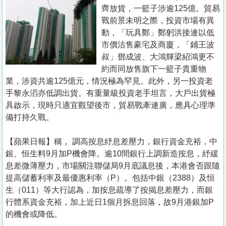
置
齊放貨，一籃子涉逾125億。貿易
業
戰前景未明之際，投資市場有異
動，「玩具鄭」鄭躬洪接連以低
手
市價沽售豪宅及商廈，「鋪王波
冊
叔」鄧成波、大鴻輝梁紹鴻更不
約而同放售旗下一籃子貴重物
關
業，涉資共逾125億元，情況極為罕見。此外，另一投資老
於
手黎永滔亦低調出貨。有重量級投資老手坦言，大戶出貨極
我
具啟示，現時只適宜觀望後市，貿易戰牽連廣，應具心理準
們
備打持久戰。
【蘋果日報】稱， 調高按息紓息差壓力，銀行資金充裕，中
銀、恒生料9月加P機會降。逾10間銀行上調新造按息，紓緩
息差微薄壓力，市場關注聯儲局9月底議息後，本港會否跟隨
提高儲蓄利率及最優惠利率（P）。包括中銀（2388）及恒
生（011）等大行認為，加按息疏導了按揭息差壓力，而銀
行體系資金充裕，加上近日1個月拆息回落，故9月港銀加P
的機會或降低。