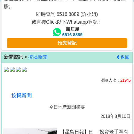
按
贈。
揭
即時查詢 6516 8889 (許小姐)
或直接Click以下Whatsapp登記：
地
新居屋
產
6516 8889
博
預先登記
客
新聞資訊 >
按揭新聞
返回
地
產
新
瀏覽人次：
21945
聞
按揭新聞
數
今日地產新聞摘要
據
公
2018年8月10日
佈
【星島日報】曰， 投資老手罕有