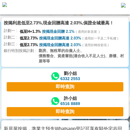
按揭利息低至2.73%,現金回贈高達 2.03%,保證全城最高！
主
計劃一
頁
低至H+1.3%
按揭現金回贈 2.1%
適用於新居屋
代
計劃二
理
低至2.73%
按揭現金回贈高達 2.03%
適用於一手及二手私樓
計劃三
搵
低至2.73%
按揭現金回贈高達 2.03%
適用於轉按套現
銀行特別按揭計劃
劏房、無稅單的自僱人士、
樓/
債務整合、資產審批(適合收入不足人士)、唐樓、村
成
屋等等
交
劉小姐
6332 2553
業
即時查詢
主
放
許小姐
6516 8889
盤
即時查詢
宅
谷
新居屋按揭，準業主預先Whatsapp登記可享有額外宅谷回