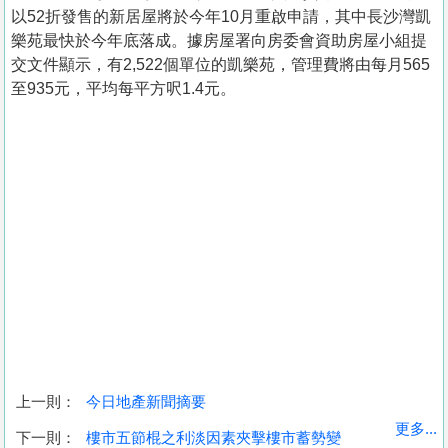
以52折發售的新居屋將於今年10月重啟申請，其中長沙灣凱
樂苑最快於今年底落成。據房屋署向房委會資助房屋小組提
交文件顯示，有2,522個單位的凱樂苑，管理費將由每月565
至935元，平均每平方呎1.4元。
上一則：
今日地產新聞摘要
收
更多...
下一則：
樓市五節棍之利淡因素夾擊樓市蓄勢變