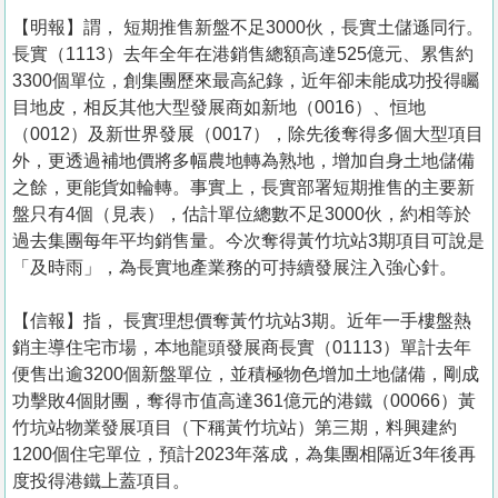
【明報】謂， 短期推售新盤不足3000伙，長實土儲遜同行。
長實（1113）去年全年在港銷售總額高達525億元、累售約
3300個單位，創集團歷來最高紀錄，近年卻未能成功投得矚
目地皮，相反其他大型發展商如新地（0016）、恒地
（0012）及新世界發展（0017），除先後奪得多個大型項目
外，更透過補地價將多幅農地轉為熟地，增加自身土地儲備
之餘，更能貨如輪轉。事實上，長實部署短期推售的主要新
盤只有4個（見表），估計單位總數不足3000伙，約相等於
過去集團每年平均銷售量。今次奪得黃竹坑站3期項目可說是
「及時雨」，為長實地產業務的可持續發展注入強心針。
【信報】指， 長實理想價奪黃竹坑站3期。近年一手樓盤熱
銷主導住宅市場，本地龍頭發展商長實（01113）單計去年
便售出逾3200個新盤單位，並積極物色增加土地儲備，剛成
功擊敗4個財團，奪得市值高達361億元的港鐵（00066）黃
竹坑站物業發展項目（下稱黃竹坑站）第三期，料興建約
1200個住宅單位，預計2023年落成，為集團相隔近3年後再
度投得港鐵上蓋項目。