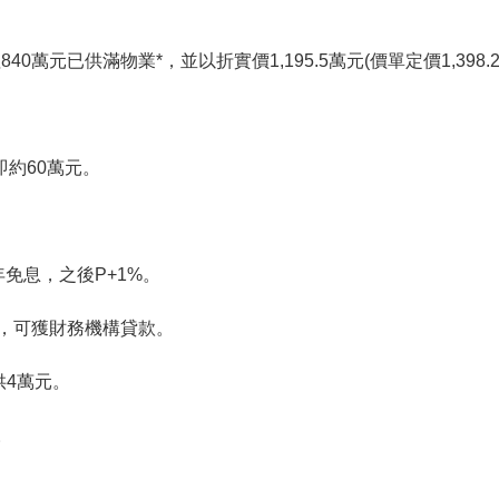
0萬元已供滿物業*，並以折實價1,195.5萬元(價單定價1,398.2萬
即約60萬元。
年免息，之後P+1%。
費，可獲財務機構貸款。
供4萬元。
。