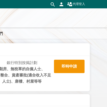
代理登入
們
銀行特別按揭計劃
即時申請
劏房、無稅單的自僱人士、
整合、資產審批(適合收入不足
人士)、唐樓、村屋等等