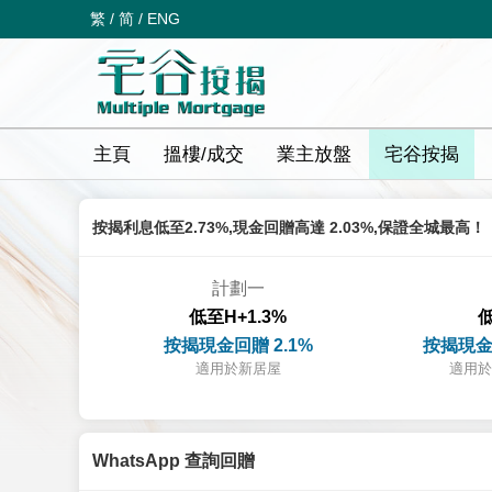
繁
/
简
/
ENG
主頁
搵樓/成交
業主放盤
宅谷按揭
按揭利息低至2.73%,現金回贈高達 2.03%,保證全城最高！
計劃一
低至H+1.3%
低
按揭現金回贈 2.1%
按揭現金
適用於新居屋
適用於
WhatsApp 查詢回贈