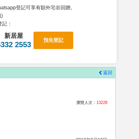
atsapp登記可享有額外宅谷回贈。
)
p登記：
新居屋
預先登記
6332 2553
返回
瀏覽人次：
13228