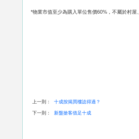
*物業市值至少為購入單位售價60%，不屬於村屋
上一則：
十成按揭買樓諗得過？
下一則：
新盤搶客借足十成