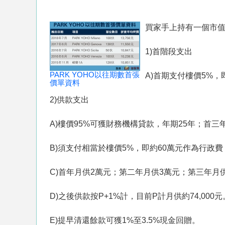
買家手上持有一個市值84
1)首階段支出
PARK YOHO以往期數首張
A)首期支付樓價5%，
價單資料
2)供款支出
A)樓價95%可獲財務機構貸款，年期25年；首三
B)須支付相當於樓價5%，即約60萬元作為行政
C)首年月供2萬元；第二年月供3萬元；第三年月
D)之後供款按P+1%計，目前P計月供約74,000元
E)提早清還餘款可獲1%至3.5%現金回贈。