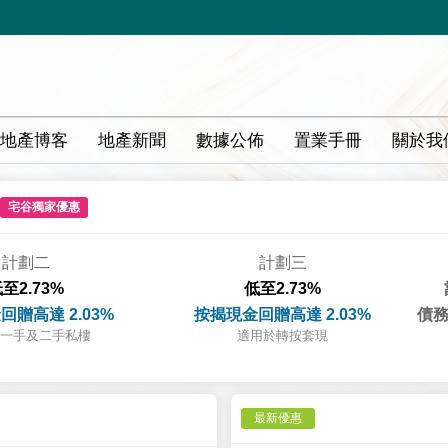
地產博客
地產新聞
數據公佈
置業手冊
關於我
宅谷獨家優惠
計劃二
計劃三
至2.73%
低至2.73%
回贈高達 2.03%
按揭現金回贈高達 2.03%
債務
一手及二手私樓
適用於轉按套現
最新優惠