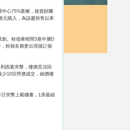
中環中心75%業權，接貨財團
8億元購入，為該廈拆售以來
重創。粉嶺牽晴間3座中層D
同時，粉嶺名都更出現撻訂個
不利因素夾擊，樓價見頂回
最少10宗劈價成交，細價樓
昨日突擊上載樓書，1房最細