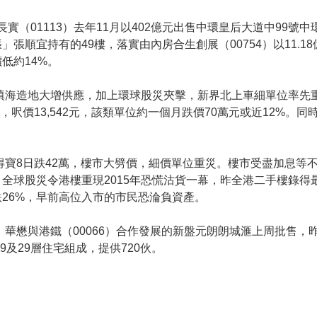
長實（01113）去年11月以402億元出售中環皇后大道中99號
張順宜持有的49樓，落實由內房合生創展（00754）以11.1
低約14%。
府填海造地大增供應，加上環球股災夾擊，新界北上車細單位率先
，呎價13,542元，該類單位約一個月跌價70萬元或近12%。
灣得寶8日跌42萬，樓市大劈價，細價單位重災。樓市受盡加息等
全球股災令港樓重現2015年恐慌沽貨一幕，昨全港二手樓錄得
26%，早前高位入市的市民恐淪負資產。
。華懋與港鐵（00066）合作發展的新盤元朗朗城滙上周批售，
9及29層住宅組成，提供720伙。