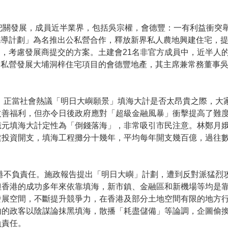
把關發展，成員近半業界，包括吳宗權，會德豐：一有利益衝突
先導計劃」為名推出公私營合作，釋放新界私人農地興建住宅，
，考慮發展商提交的方案。土建會21名非官方成員中，近半人
公私營發展大埔洞梓住宅項目的會德豐地產，其主席兼常務董事
。正當社會熱議「明日大嶼願景」填海大計是否太昂貴之際，大
改善福利，但亦令日後政府應對「超級金融風暴」衝擊提高了難
億元填海大計定性為「倒錢落海」，非常吸引市民注意。林鄭月
建投資開支，填海工程攤分十幾年，平均每年開支幾百億，過往
港不負責任。施政報告提出「明日大嶼」計劃，遭到反對派猛烈
但香港的成功多年來依靠填海，新市鎮、金融區和新機場等均是
發展空間，不斷提升競爭力，在香港及部分土地空間有限的地方
內的政客以陰謀論抹黑填海，散播「耗盡儲備」等論調，企圖偷
負責任。