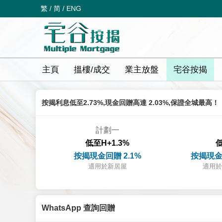
繁
/
简
/
ENG
主頁
搵樓/成交
業主放盤
宅谷按揭
按揭利息低至2.73%,現金回贈高達 2.03%,保證全城最高！
計劃一
低至H+1.3%
低
按揭現金回贈 2.1%
按揭現金
適用於新居屋
適用於
WhatsApp 查詢回贈