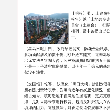
【明報】謂， 土建會
報告》以「土地共享
員會（土建會）」把關
相關，當中曾提出以
一。
【星島日報】曰， 政府須控開支，防範金融風暴
多項新猷涉及的數十億元額外經常開支，這雖為
出席立法會答問大會，公民黨議員郭家麒把五千
不是一下子清空庫房儲備。以今年一千億元的基
都沒有浪費。
【文匯報】報導， 妖魔化「明日大嶼」計劃對香
應有關指責時表示，對填海近年有妖魔化情況，
鑑古知今。填海造地不僅滿足住屋需要，更拓寬
海，是對香港未來進行投資。包括反對派議員在
填海的阻力。這種做法，對香港長遠發展非常不