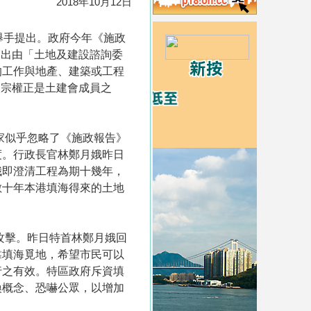
2018年10月12日
舉手提出。政府今年《施政
提出由「土地及建設諮詢委
的工作與地產、建築或工程
吳宗權正是土建會成員之
家似乎忽略了《施政報告》
度。行政長官林鄭月娥昨日
娥即澄清工程為期十幾年，
數十年本港填海得來的土地
攻擊。昨日特首林鄭月娥回
靠填海覓地，希望市民可以
行之有效。特區政府斥資填
換概念、恐嚇公眾，以增加