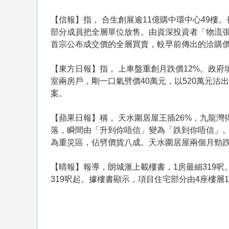
【信報】指， 合生創展逾11億購中環中心49樓。
部分成員把全層單位放售。由資深投資者「物流張」
首宗公布成交價的全層買賣，較早前傳出的洽購價
【東方日報】指， 上車盤重創月跌價12%。政
室兩房戶，剛一口氣劈價40萬元，以520萬元沽出
案。
【蘋果日報】稱， 天水圍居屋王插26%，九龍
落，瞬間由「升到你唔信」變為「跌到你唔信」。
為重災區，佔劈價貨八成。天水圍居屋兩個月勁跌
【晴報】報導，朗城滙上載樓書，1房最細319呎
319呎起。據樓書顯示，項目住宅部分由4座樓層1