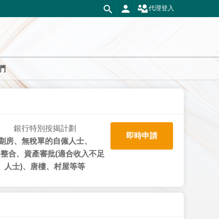
代理登入
們
銀行特別按揭計劃
即時申請
劏房、無稅單的自僱人士、
整合、資產審批(適合收入不足
人士)、唐樓、村屋等等