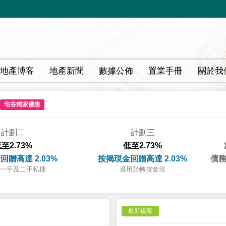
地產博客
地產新聞
數據公佈
置業手冊
關於我
宅谷獨家優惠
計劃二
計劃三
至2.73%
低至2.73%
回贈高達 2.03%
按揭現金回贈高達 2.03%
債務
一手及二手私樓
適用於轉按套現
最新優惠