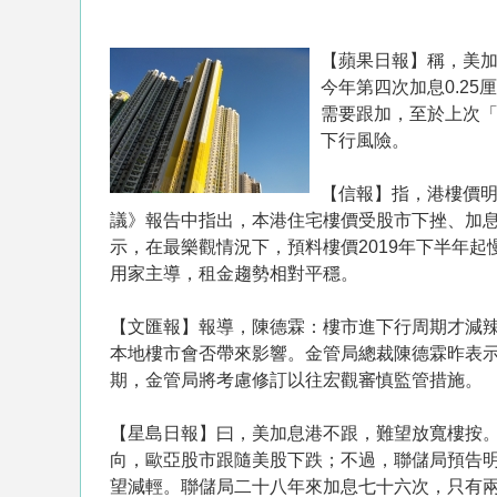
【蘋果日報】稱，美
今年第四次加息0.2
需要跟加，至於上次
下行風險。
【信報】指，港樓價明
議》報告中指出，本港住宅樓價受股市下挫、加
示，在最樂觀情況下，預料樓價2019年下半年起
用家主導，租金趨勢相對平穩。
【文匯報】報導，陳德霖：樓市進下行周期才減
本地樓市會否帶來影響。金管局總裁陳德霖昨表
期，金管局將考慮修訂以往宏觀審慎監管措施。
【星島日報】曰，美加息港不跟，難望放寬樓按
向，歐亞股市跟隨美股下跌；不過，聯儲局預告
望減輕。聯儲局二十八年來加息七十六次，只有