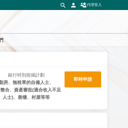
代理登入
們
銀行特別按揭計劃
即時申請
劏房、無稅單的自僱人士、
整合、資產審批(適合收入不足
人士)、唐樓、村屋等等