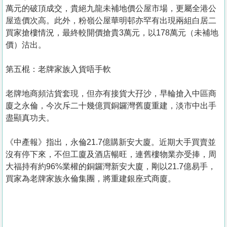
萬元的破頂成交，貴絕九龍未補地價公屋市場，更屬全港公
屋造價次高。此外，粉嶺公屋華明邨亦罕有出現兩組白居二
買家搶樓情況，最終較開價搶貴3萬元，以178萬元（未補地
價）沽出。
第五棍：老牌家族入貨唔手軟
老牌地商頻沽貨套現，但亦有接貨大孖沙，早輪搶入中區商
廈之永倫，今次斥二十幾億買銅鑼灣舊廈重建，淡市中出手
盡顯真功夫。
《中產報》指出，永倫21.7億購新安大廈。近期大手買賣並
沒有停下來，不但工廈及酒店暢旺，連舊樓物業亦受捧，周
大福持有約96%業權的銅鑼灣新安大廈，剛以21.7億易手，
買家為老牌家族永倫集團，將重建銀座式商廈。