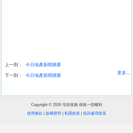
上一則：
今日地產新聞摘要
收
更多...
下一則：
今日地產新聞摘要
藏
樓
盤
Copyright © 2026 宅谷按揭 保留一切權利
繁
简
ENG
使用條款
|
版權聲明
|
私隱政策
|
投訴處理政策
體
体