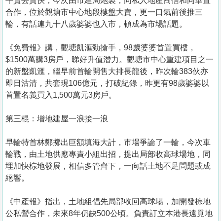
平賣去貨快，今次由市建局炮製，同私人地產商信和同華置
合作，位於觀塘市中心地段樓盤大賣，更一口氣前後推三
輪，有話連九十八歲婆婆也入市，頓成為市場話題。
《免費報》講，觀塘凱滙勁搶手，98歲婆婆首置買樓，
$1500萬購3房戶，睇好升值潛力。觀塘市中心重建項目之一
的新盤凱滙，繼早前首輪開售大排長龍後，昨次輪383伙亦
即日沽清，共套現106億元，打破紀錄，昨更有98歲婆婆以
首置名義買入1,500萬元3房戶。
第三棍：增地建屋一浪接一浪
早輪特首林鄭擲出巨額填海大計，市場爭論了一輪，今次車
輪戰，由土地供應專責小組出招，提出局部收高球場地，同
埋加快棕地發展，相信多管齊下，一向話土地不足問題或成
絕響。
《中產報》指出，土地組倡先局部收回高球場，加開發棕地
公私營合作，未來8年仍缺500公頃。負責訂立本港長遠覓地