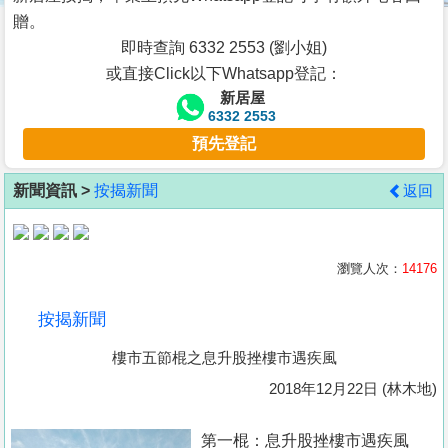
按
贈。
揭
即時查詢 6332 2553 (劉小姐)
或直接Click以下Whatsapp登記：
地
新居屋
產
6332 2553
博
預先登記
客
新聞資訊 >
按揭新聞
返回
地
產
新
瀏覽人次：
14176
聞
按揭新聞
數
樓市五節棍之息升股挫樓市遇疾風
據
公
2018年12月22日 (林木地)
佈
第一棍：息升股挫樓市遇疾風