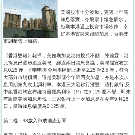
置
業
美國股市十分波動，更遇上年底
加息落實，令股票市場急插水，
手
短期本港遇上投資市場冷鋒，幸
冊
好本港賓架未跟隨加息，否則樓
市調整雪上加霜。
關
於
《香港雙報》報導，美如期加息港銀按兵不動，陳德霖：港
我
元拆息已逐步追近美息。經過兩日議息會議，美聯儲宣布加
們
息0.25 厘，即聯邦基金利率區間上調至2.25 至2.5 厘，符合
大部分市場預期。這是美聯儲今年第四次加息，亦是本次加
息周期第九次上調利率。本港三大發鈔行滙豐、渣打銀行 及
中銀香港均宣布維持最優惠利率（P）在5.125 厘不變，即未
有跟隨美國加息步伐；三家銀行上一次加息是在今年9 月28
日，當時加息幅度為0.125 厘。
第二棍：98歲入市成地產新聞