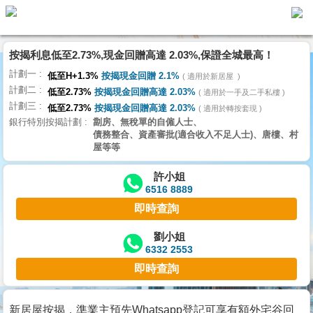
按揭利息低至2.73%,現金回贈高達 2.03%,保證全城最高！
主
計劃一
頁
低至H+1.3%
按揭現金回贈 2.1%
適用於新居屋
代
計劃二
理
低至2.73%
按揭現金回贈高達 2.03%
適用於一手及二手私樓
計劃三
搵
低至2.73%
按揭現金回贈高達 2.03%
適用於轉按套現
銀行特別按揭計劃
劏房、無稅單的自僱人士、
樓/
債務整合、資產審批(適合收入不足人士)、唐樓、村
成
屋等等
交
許小姐
6516 8889
業
即時查詢
主
放
劉小姐
6332 2553
盤
即時查詢
宅
谷
新居屋按揭，準業主預先Whatsapp登記可享有額外宅谷回