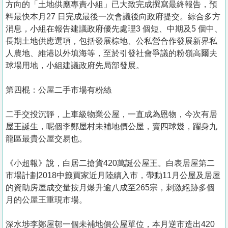
方向的「土地供應專責小組」已大致完成撰寫最終報告，預
料最快本月27 日完成最後一次會議後向政府提交。綜合多方
消息，小組在報告建議政府優先處理3 個短、中期及5 個中、
長期土地供應選項，包括發展棕地、公私營合作發展新界私
人農地、維港以外填海等，至於引發社會爭議的粉嶺高爾夫
球場用地，小組建議政府先局部發展。
第四棍：公屋二手市場有粉絲
二手交投沉靜，上車級物業公屋，一直成為恩物，今次有居
屋王誕生，呢個李鄭屋村未補地價公屋，賣四球幾，躍身九
龍區最貴公屋交易也。
《小超報》說，白居二搶貨420萬誕公屋王。白表居屋第二
市場計劃2018中籤買家近月陸續入市，帶動11月公屋及居屋
的資助房屋成交量按月爆升逾八成至265宗，刺激絕跡多個
月的公屋王重現市場。
深水埗李鄭屋邨一個未補地價公屋單位，本月逆市造出420