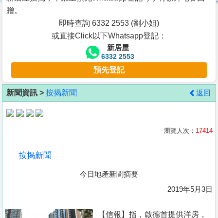
按
贈。
揭
即時查詢 6332 2553 (劉小姐)
或直接Click以下Whatsapp登記：
地
新居屋
產
6332 2553
博
預先登記
客
新聞資訊 >
按揭新聞
返回
地
產
新
瀏覽人次：
17414
聞
按揭新聞
數
今日地產新聞摘要
據
公
2019年5月3日
佈
【信報】指，啟德首提供洋房，