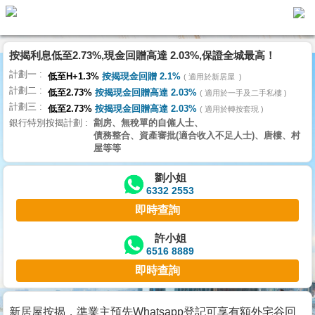
按揭利息低至2.73%,現金回贈高達 2.03%,保證全城最高！
主
計劃一
頁
低至H+1.3%
按揭現金回贈 2.1%
適用於新居屋
代
計劃二
理
低至2.73%
按揭現金回贈高達 2.03%
適用於一手及二手私樓
計劃三
搵
低至2.73%
按揭現金回贈高達 2.03%
適用於轉按套現
銀行特別按揭計劃
劏房、無稅單的自僱人士、
樓/
債務整合、資產審批(適合收入不足人士)、唐樓、村
成
屋等等
交
劉小姐
6332 2553
業
即時查詢
主
放
許小姐
6516 8889
盤
即時查詢
宅
谷
新居屋按揭，準業主預先Whatsapp登記可享有額外宅谷回