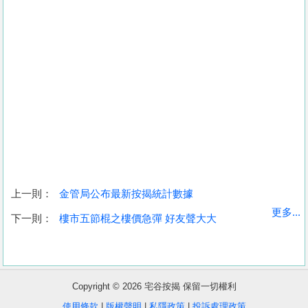
上一則：
金管局公布最新按揭統計數據
收
更多...
下一則：
樓市五節棍之樓價急彈 好友聲大大
藏
樓
盤
Copyright © 2026 宅谷按揭 保留一切權利
繁
简
ENG
使用條款
|
版權聲明
|
私隱政策
|
投訴處理政策