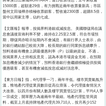
將軍澳日出康城MONTARA，連日收票理想，至今累收逾
15000票，超額達29倍，有力挑戰近兩年收票量新高；市區
盤何文田瑧樺亦積極收票鎖客，暫收逾2300票，超購8.5倍，
當中以用家主導，佔約七成。
【文匯報】報導，按揭界料港銀或減按息。 美國聯儲局在議
息會議後宣佈利率不變，維持在2.25至2.5厘，符合市場預
期，聯儲局亦暗示短期內不會減息，有銀行界人士表示，由
於銀行總結餘已較前大降，較長期的銀行同業拆息續攀升，
預料港銀有機會上調最優惠利率（P）以吸納資金。不過，
按揭業界人士持相反意見，認為本港市場資金充裕，在預期
加息機會減少的情況下，預料香港銀行會繼續積極提供按揭
優惠吸客，甚至有機會減低按息或減封頂息率。
【東方日報】指，4代理爭一刁，兩年半低。樓市買賣氣氛升
溫，惟地產代理從業員數目從高位滑落，令代理搵食情況大
大改善。以四月份有關人數及樓宇買賣登記計算，平均4人爭
一宗成交，開單壓力為逾兩年半最細。地產代理監管局資
料，截至上月底持牌地產代理共39,710人，按月再少152