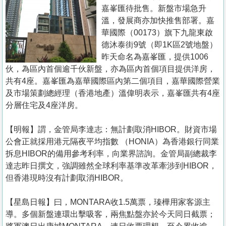
置
嘉峯匯待批售。新盤市場急升
業
溫，發展商亦加快推售部署。嘉
華國際（00173）旗下九龍東啟
手
德沐泰街9號（即1K區2號地盤）
冊
昨天命名為嘉峯匯，提供1006
伙，為區內首個逾千伙新盤，亦為區內首個項目提供洋房，
關
共有4座。嘉峯匯為嘉華國際區內第二個項目，嘉華國際營業
於
及市場策劃總經理（香港地產）溫偉明表示，嘉峯匯共有4座
我
分層住宅及4座洋房。
們
【明報】謂，金管局李達志：無計劃取消HIBOR。財資市場
公會正就採用港元隔夜平均指數 （HONIA）為香港銀行同業
拆息HIBOR的備用參考利率，向業界諮詢。金管局副總裁李
達志昨日撰文，強調雖然全球利率基準改革牽涉到HIBOR，
但香港現時沒有計劃取消HIBOR。
【星島日報】曰，MONTARA收1.5萬票，瑧樺用家客源主
導。多個新盤連環出擊吸客，兩焦點盤亦於今天同日截票；