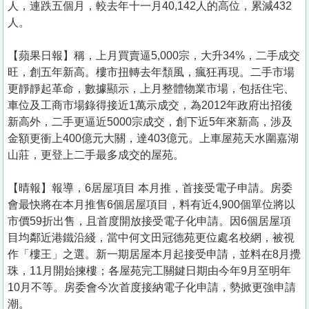
人，連跌五個月，較去年十一月40,142人的高位，累減432
人。
【蘋果日報】稱，上月買賣逼5,000宗，大升34%，二手成交
旺，創五年新高。樓市扭轉去年頹風，瘋狂再現。二手市場
更靜靜起革命，數據顯示，上月整體物業市場，包括住宅、
車位及工商市場錄得接近1萬示成交，為2012年政府出招後
新高外，二手更逼近5000宗成交，創下近5年來新高，涉及
金額更衝上400億元大關，達403億元。上車屋苑天水圍嘉湖
山莊，更登上二手最多成交的屋苑。
【晴報】報導，6居屋項目 本月推，首接受電子申請。房委
會最快將在本月推售6個居屋項目，料有近4,900個單位將以
市價59折出售，且首度開放接受電子化申請。因6個居屋項
目均鄰近港鐵沿綫，當中何文田冠德苑更位處名校網，被視
作「樓王」之選。新一期居屋本月起接受申請，並料在8月攪
珠，11月開始揀樓；各屋苑完工關鍵日期由今年9月至明年
10月不等。房委會今次首度接納電子化申請，勢掀更強申請
潮。