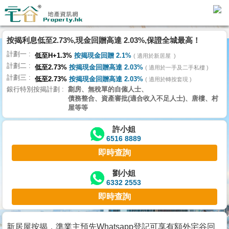
代
理
按揭利息低至2.73%,現金回贈高達 2.03%,保證全城最高！
主
計劃一
頁
低至H+1.3%
按揭現金回贈 2.1%
適用於新居屋
計劃二
低至2.73%
按揭現金回贈高達 2.03%
適用於一手及二手私樓
計劃三
搵
低至2.73%
按揭現金回贈高達 2.03%
適用於轉按套現
銀行特別按揭計劃
劏房、無稅單的自僱人士、
樓/
債務整合、資產審批(適合收入不足人士)、唐樓、村
成
屋等等
交
許小姐
6516 8889
業
即時查詢
主
放
劉小姐
6332 2553
盤
即時查詢
宅
谷
新居屋按揭，準業主預先Whatsapp登記可享有額外宅谷回