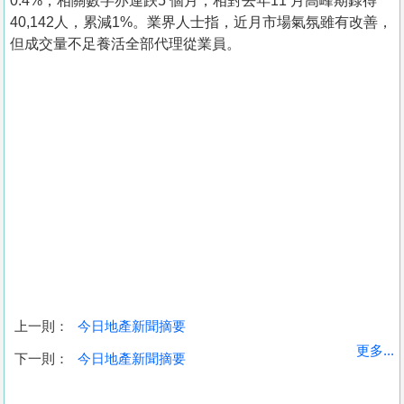
0.4%，相關數字亦連跌5 個月，相對去年11 月高峰期錄得
40,142人，累減1%。業界人士指，近月市場氣氛雖有改善，
但成交量不足養活全部代理從業員。
上一則：
今日地產新聞摘要
收
更多...
下一則：
今日地產新聞摘要
藏
樓