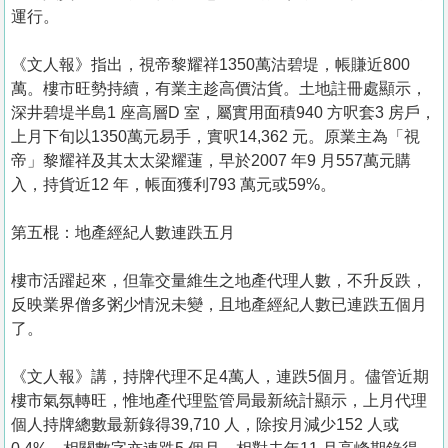
運行。
《文人報》指出，視帝黎耀祥1350萬沽碧堤，帳賺近800
萬。樓市旺勢持續，有業主趁高價沽貨。土地註冊處顯示，
深井碧堤半島1 座高層D 室，屬實用面積940 方呎套3 房戶，
上月下旬以1350萬元易手，實呎14,362 元。原業主為「視
帝」黎耀祥及其太太梁耀蓮，早於2007 年9 月557萬元購
入，持貨近12 年，帳面獲利793 萬元或59%。
第五棍：地產經紀人數連跌五月
樓市活躍起來，但靠交量維生之地產代理人數，不升反跌，
反映業界僧多粥少情況未變，且地產經紀人數已連跌五個月
了。
《文人報》講，持牌代理不足4萬人，連跌5個月。儘管近期
樓市氣氛轉旺，惟地產代理監管局最新統計顯示，上月代理
個人持牌總數最新錄得39,710 人，除按月減少152 人或