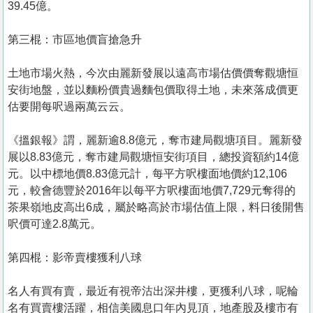
39.45億。
第三棍：市區地價盲搶急升
土地市場火熱，今次由麗新發展以遠高市場估價價奪觀塘恒
安街地盤，並以麵粉價貴過麵包價取得土地，未來落成價更
估要開每呎過兩萬云云。
《搵銀報》謂，麗新逾8.8億元，奪市建局觀塘項目。麗新發
展以8.83億元，奪市建局觀塘恒安街項目，總投資額約14億
元。以中標地價8.83億元計，每平方呎樓面地價約12,106
元，較會德豐於2016年以每平方呎樓面地價7,729元奪得的
茶果嶺地皮高出6成，屬於略高於市場估值上限，料日後開售
呎價可達2.8萬元。
第四棍：影帝賣樓獲利八球
名人有買有賣，最近有視帝沽出深井樓，更獲利八球，呢輪
名有買賣樓活躍，相信美國息口年內見頂，地產股及樓市有