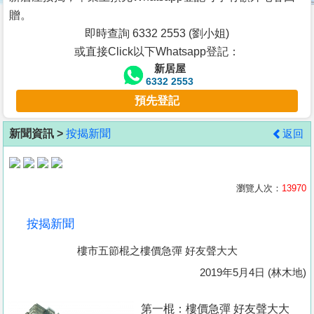
按
贈。
揭
即時查詢 6332 2553 (劉小姐)
或直接Click以下Whatsapp登記：
地
新居屋
產
6332 2553
博
預先登記
客
新聞資訊 >
按揭新聞
返回
地
產
新
瀏覽人次：
13970
聞
按揭新聞
數
樓市五節棍之樓價急彈 好友聲大大
據
公
2019年5月4日 (林木地)
佈
第一棍：樓價急彈 好友聲大大