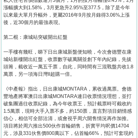
私人住宅售價指數連升3個月，1月的按月增幅僅0.45%，2月
漲幅擴大到1.58%，3月更急升2.95%至377.5，除了是今年
以來最大單月升幅外，更屬2016年9月按月錄得3.06%上漲
後，近30個月的最強表現。
第二棍：康城站突破開出紅盤
一手樓有幾旺，睇下日出康城新盤便知曉，今次會德豐在康
城站新樓開出紅盤，收票數字破萬關並創下年內紀錄，先拔
頭籌，截收近一萬五千票，自此，同時間有三混戰盤共收1.8
萬票，另一項海日灣II超購一倍。
《中產報》指出，日出康城MONTARA，累收過萬票。會德
豐地產將軍澳日出康城MONTARA連日收票情況理想，並打
破集團過往收票紀錄，為今年收票王，預計截票時可截收約
1.5萬票，現時大手入票不多，約150票，直言對項目銷情感
信心，相信可全部沽清，或會視乎周六開售情況再作加推。
項目將於周六推出500伙作首輪銷售，折實平均呎價14704
元，涉及331伙售價800萬以下，佔首輪66%，預計可套現約