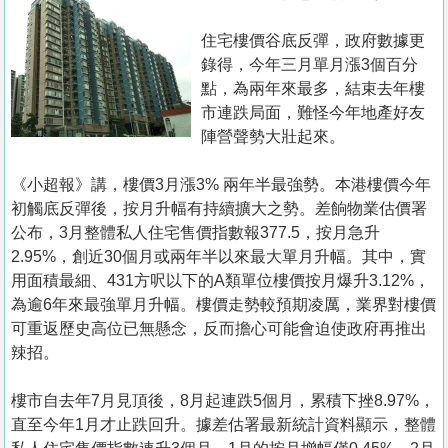
置
業
住宅樓價谷底反彈，政府數據更
錄得，今年三月單月漲3個百分
手
點，為兩年來最多，結束去年樓
冊
市連跌局面，難怪今年地產好友
陣營聲勢大壯起來。
關
於
《小超報》講，樓價3月漲3% 兩年半最強勢。本港樓價今年
我
初觸底反彈後，按月升幅有持續擴大之勢。差餉物業估價署
們
公布，3月整體私人住宅售價指數報377.5，按月急升
2.95%，創近30個月或兩年半以來最大單月升幅。其中，實
用面積最細、431方呎以下的A類單位樓價按月爆升3.12%，
為逾6年來最強單月升幅。樓價走勢較預期凌厲，業界對樓價
可重返歷史高位已無懸念，反而擔心可能會迫使政府再推出
辣招。
樓市自去年7月見頂後，8月起連跌5個月，累積下挫8.97%，
直至今年1月才止跌回升。據差估署最新統計資料顯示，整體