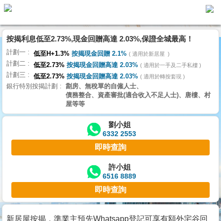
按揭利息低至2.73%,現金回贈高達 2.03%,保證全城最高！
主
計劃一
頁
低至H+1.3%
按揭現金回贈 2.1%
適用於新居屋
代
計劃二
理
低至2.73%
按揭現金回贈高達 2.03%
適用於一手及二手私樓
計劃三
搵
低至2.73%
按揭現金回贈高達 2.03%
適用於轉按套現
銀行特別按揭計劃
劏房、無稅單的自僱人士、
樓/
債務整合、資產審批(適合收入不足人士)、唐樓、村
成
屋等等
交
劉小姐
6332 2553
業
即時查詢
主
放
許小姐
6516 8889
盤
即時查詢
宅
谷
新居屋按揭，準業主預先Whatsapp登記可享有額外宅谷回