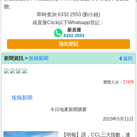
按
贈。
揭
即時查詢 6332 2553 (劉小姐)
或直接Click以下Whatsapp登記：
地
新居屋
產
6332 2553
博
預先登記
客
新聞資訊 >
按揭新聞
返回
地
產
新
瀏覽人次：
27478
聞
按揭新聞
數
今日地產新聞摘要
據
公
2019年5月11日
佈
【明報】謂，CCL三大指數，連