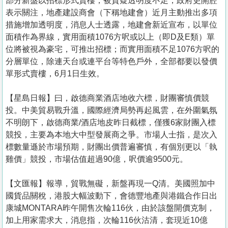
部分新盤以招標形式賣樓，被質疑透明度不足，政府更開腔
表示關注，地產建設商會（下稱地建會）近月主動推出多項
措施增加透明度，消息人士透露，地建會新近宣布，以單位
面積作為界線，實用面積1076方呎或以上（即D及E類）單
位將被視為豪宅，可推出招標；而實用面積不足1076方呎的
分層單位，除連天台或連平台等特色戶外，全部都要以發價
單形式賣樓，6月1日生效。
【星島日報】曰，啟德商業酒店地收六標，財團審慎價競
投。中美貿易戰升溫，國際經濟局勢再起風雲，在外圍氣氛
不明朗下，啟德商業/酒店地皮昨日截標，僅獲6家財團入標
競投，主要為本地大中型發展商之爭。市場人士指，是次入
標數量遜於市場預期，財團出價普遍審慎，有個別更以「執
雞價」競投，市場估值超過90億，呎價逾9500元。
【文匯報】報導，貿戰無礙，新盤再現一Q清。美國照加中
國貨品關稅，港股大幅波動下，會德豐地產與港鐵合作日出
康城MONTARA昨午開售次輪116伙，由於該盤開價克制，
加上用家需求大，消息指，次輪116伙沽清，套現近10億