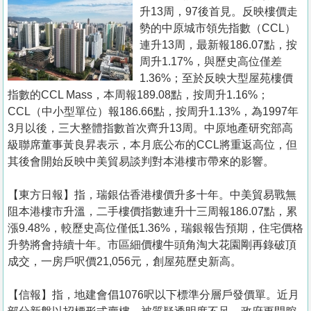
置
升13周，97後首見。反映樓價走
業
勢的中原城市領先指數（CCL）
連升13周，最新報186.07點，按
手
周升1.17%，與歷史高位僅差
冊
1.36%；至於反映大型屋苑樓價
指數的CCL Mass，本周報189.08點，按周升1.16%；
關
CCL（中小型單位）報186.66點，按周升1.13%，為1997年
於
3月以後，三大整體指數首次齊升13周。中原地產研究部高
我
級聯席董事黃良昇表示，本月底公布的CCL將重返高位，但
們
其後會開始反映中美貿易談判對本港樓市帶來的影響。
【東方日報】指，瑞銀估香港樓價升多十年。中美貿易戰無
阻本港樓市升溫，二手樓價指數連升十三周報186.07點，累
漲9.48%，較歷史高位僅低1.36%，瑞銀報告預期，住宅價格
升勢將會持續十年。市區細價樓牛頭角淘大花園剛再錄破頂
成交，一房戶呎價21,056元，創屋苑歷史新高。
【信報】指，地建會倡1076呎以下標準分層戶發價單。近月