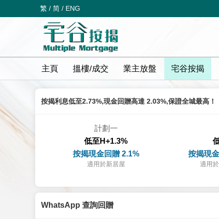
繁
/
简
/
ENG
主頁
搵樓/成交
業主放盤
宅谷按揭
按揭利息低至2.73%,現金回贈高達 2.03%,保證全城最高！
計劃一
低至H+1.3%
低
按揭現金回贈 2.1%
按揭現金
適用於新居屋
適用於
WhatsApp 查詢回贈