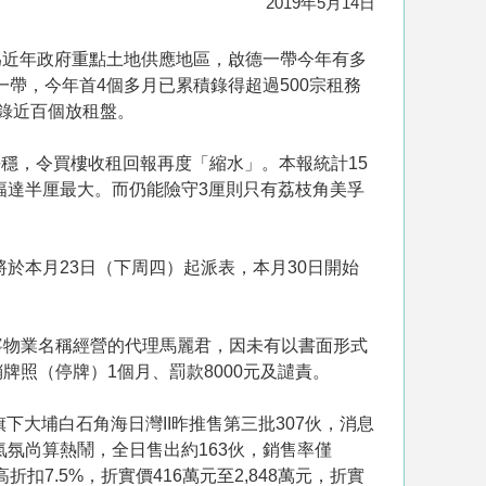
2019年5月14日
作為近年政府重點土地供應地區，啟德一帶今年有多
一帶，今年首4個多月已累積錄得超過500宗租務
錄近百個放租盤。
穩，令買樓收租回報再度「縮水」。本報統計15
幅達半厘最大。而仍能險守3厘則只有荔枝角美孚
於本月23日（下周四）起派表，本月30日開始
寧物業名稱經營的代理馬麗君，因未有以書面形式
照（停牌）1個月、罰款8000元及譴責。
下大埔白石角海日灣II昨推售第三批307伙，消息
氛尚算熱鬧，全日售出約163伙，銷售率僅
折扣7.5%，折實價416萬元至2,848萬元，折實