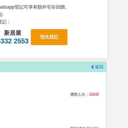
atsapp登記可享有額外宅谷回贈。
)
p登記：
新居屋
預先登記
6332 2553
返回
瀏覽人次：
18240