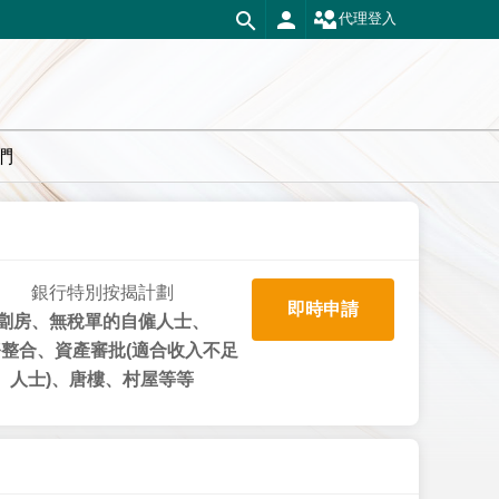
代理登入
們
銀行特別按揭計劃
即時申請
劏房、無稅單的自僱人士、
整合、資產審批(適合收入不足
人士)、唐樓、村屋等等