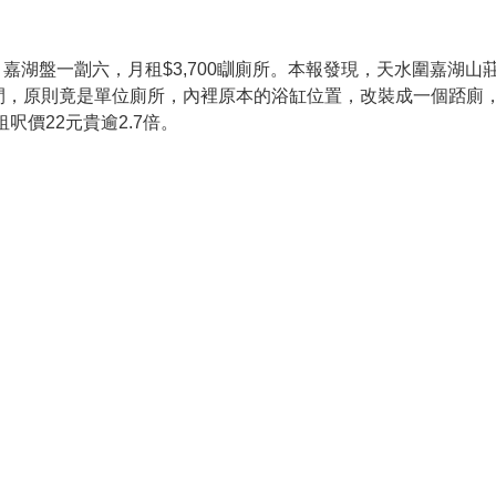
湖盤一劏六，月租$3,700瞓廁所。本報發現，天水圍嘉湖山
間，原則竟是單位廁所，內裡原本的浴缸位置，改裝成一個踎廁
呎價22元貴逾2.7倍。