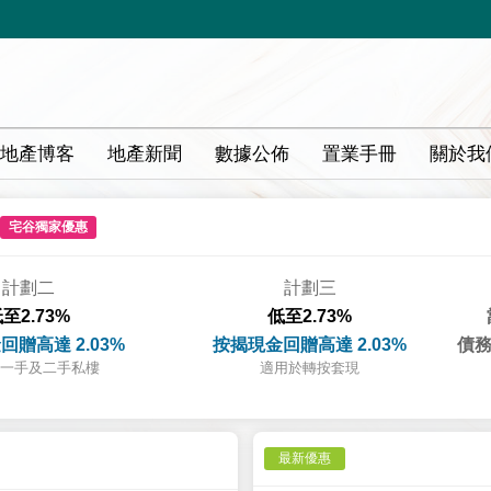
地產博客
地產新聞
數據公佈
置業手冊
關於我
宅谷獨家優惠
計劃二
計劃三
至2.73%
低至2.73%
回贈高達 2.03%
按揭現金回贈高達 2.03%
債務
一手及二手私樓
適用於轉按套現
最新優惠