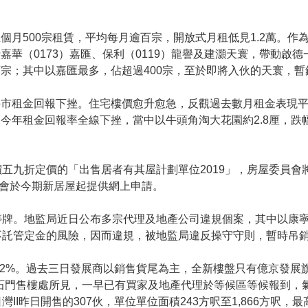
個月500宗租賃，平均每月逾百宗，開放式月租低見1.2萬。
嘉華（0173）嘉匯、保利（0119）龍譽及建灝天寰，帶動啟德
宗；其中以嘉匯最多，佔超過400宗，至於即將入伙的天寰，暫
市租金回報下挫。住宅樓價愈升愈急，反觀過去數月租金表現平
今年租金回報率全線下挫，當中以牛頭角淘大花園約2.8厘，跌
五九折定價的「出售居者有其屋計劃單位2019」，房屋委員會將
委會於今期新居屋起提供網上申請。
停牌。地監局近日公布多宗代理及地產公司違規個案，其中以康
託管定金的風險，因而違規，被地監局違反操守守則，暫時吊銷牌
佔52%。過去三日發展商以銷售貨尾為主，全新樓盤只有億京發展旗
田石門售樓處所見，一早已有買家及地產代理於等候區等候報到，氣
II昨日開售的307伙，單位單位面積243方呎至1,866方呎，最高