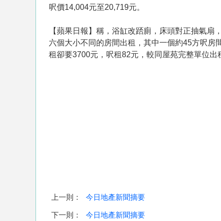
呎價14,004元至20,719元。
【蘋果日報】稱，浴缸改踎廁，床頭對正抽氣扇，嘉
六個大小不同的房間出租，其中一個約45方呎房
租卻要3700元，呎租82元，較同屋苑完整單位出租
上一則：
今日地產新聞摘要
下一則：
今日地產新聞摘要