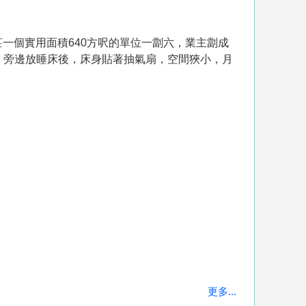
莊一個實用面積640方呎的單位一劏六，業主劏成
，旁邊放睡床後，床身貼著抽氣扇，空間狹小，月
更多...