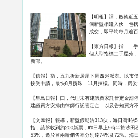
【明報】謂，啟德近五
個新盤相繼入伙，包括
成交，即平均每月逾百
【東方日報】指，二手
個大型指標二手屋苑，
新邨。
【信報】指，五九折新居屋下周四起派表。以市價
接受申請，最快8月攪珠，11月揀樓。同時，房
【星島日報】曰，代理未有建議買家託管定金罰
建議買方安排由律師行託管定金，以及告知買方不
【文匯報】報導，新盤假期沽313伙，海日灣II
指，該盤收到約200新票，昨日早上9時半於沙
53%，遜於首兩輪銷售率分別達74%及72%。海日灣