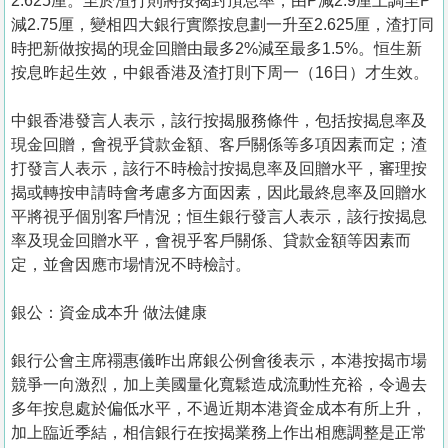
2.625厘。至於渣打則將按揭封頂息率，由P減2.9厘上調至P
減2.75厘，變相四大銀行實際按息劃一升至2.625厘，渣打同
時把新做按揭的現金回贈由最多2%減至最多1.5%。恒生新
按息昨起生效，中銀香港及渣打則下周一（16日）才生效。
中銀香港發言人表示，該行按揭服務條件，包括按揭息率及
現金回贈，會視乎貸款金額、客戶關係等多項因素而定；渣
打發言人表示，該行不時檢討按揭息率及回贈水平，審理按
揭或轉按申請時會考慮多方面因素，因此最終息率及回贈水
平將視乎個別客戶情況；恒生銀行發言人表示，該行按揭息
率及現金回贈水平，會視乎客戶關係、貸款金額等因素而
定，並會因應市場情況不時檢討。
銀公：資金成本升 做法健康
銀行公會主席禤惠儀昨出席銀公例會後表示，本港按揭市場
競爭一向激烈，加上美國量化寬鬆造成流動性充裕，令過去
多年按息處於偏低水平，不過近期本港資金成本有所上升，
加上臨近季結，相信銀行在按揭業務上作出相應調整是正常