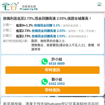
按揭利息低至2.73%,現金回贈高達 2.03%,保證全城最高！
主
計劃一
頁
低至H+1.3%
按揭現金回贈 2.1%
適用於新居屋
代
計劃二
低至2.73%
按揭現金回贈高達 2.03%
理
適用於一手及二手私樓
計劃三
搵
低至2.73%
按揭現金回贈高達 2.03%
適用於轉按套現
銀行特別按揭計劃
劏房、無稅單的自僱人士、
樓/
債務整合、資產審批(適合收入不足人士)、唐樓、村
成
屋等等
交
許小姐
6516 8889
業
即時查詢
主
放
劉小姐
6332 2553
盤
即時查詢
宅
谷
新居屋按揭，準業主預先Whatsapp登記可享有額外宅谷回