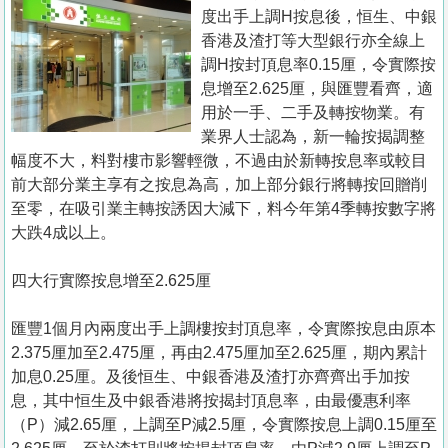
置
度出手上調H按息後，恒生、中銀
業
香港及渣打等大型銀行亦全線上
調H按封頂息率0.15厘，令實際按
手
息增至2.625厘，與匯豐看齊，適
冊
用於一手、二手及轉按物業。有
業界人士認為，新一輪按揭調整
關
幅度不大，料對樓市影響輕微，不過由於新轉按息率或較目
於
前大部分業主享有之按息為高，加上部分銀行將轉按回贈削
我
至零，在吸引業主轉按誘因大減下，料今年第4季轉按數字將
們
大跌4成以上。
四大行實際按息增至2.625厘
匯豐1個月內兩度出手上調樓按封頂息率，令實際按息由原本
2.375厘加至2.475厘，再由2.475厘加至2.625厘，期內累計
加息0.25厘。及後恒生、中銀香港及渣打亦齊齊出手加按
息，其中恒生及中銀香港將按揭封頂息率，由最優惠利率
（P）減2.65厘，上調至P減2.5厘，令實際按息上調0.15厘至