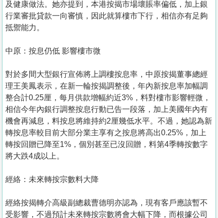
及健康做法。她亦提到，本港按揭市場壞賬率偏低，加上銀
行業審批貸款一向審慎，因此就算樓市下行，相信亦有足夠
抵禦能力。
中原：按息仍低 影響樓市微
對於多間大型銀行宣佈將上調樓按息率，中原按揭董事總經
理王美鳳表示，在新一輪按揭調整後，年內新按息率加幅調
整合計0.25厘，每月供款增幅約近3%，料對樓市影響輕微，
相信今年內銀行調整按息行動已告一段落，加上美國年內有
機會再減息，料按息將維持約2厘幾低水平。不過，她認為新
轉按息率較目前大部分業主享有之按息將高出0.25%，加上
轉按回贈已降至1%，個別甚至已沒回贈，料第4季轉按數字
將大跌4成以上。
經絡：未來轉按宗數料大降
經絡按揭轉介高級副總裁曹德明亦認為，現有客戶應該暫不
受影響，不過預計未來轉按宗數將會大幅下降，而根據公司