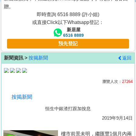
按
贈。
揭
即時查詢 6516 8889 (許小姐)
或直接Click以下Whatsapp登記：
地
新居屋
產
6516 8889
博
預先登記
客
新聞資訊 >
按揭新聞
返回
地
產
新
瀏覽人次：
27264
聞
按揭新聞
數
恒生中銀渣打跟加按息
據
公
2019年9月14日
佈
樓市前景未明，繼匯豐1個月內兩