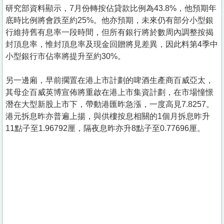
研究部資料顯示，7月份轉按佔貸款比例為43.8%，他預期年
底時比例將會跌至約25%。他亦預期，未來仍有部分小型銀
行維持舊有息率一段時間，但所有銀行將於數周內調整按揭
封頂息率，惟封頂息率及現金回贈將見差異，因此料第4季中
小型銀行市佔率將提升至約30%。
另一邊廂，早前擱置在港上市計劃的啤酒生產商百威亞太，
其母企百威英博宣佈將重啟在港上市集資計劃，在市場憧憬
潛在大型新股上市下，帶動港匯昨急漲，一度高見7.8257。
港元拆息昨亦普遍上揚，與供樓按息相關的1個月拆息昨升
11點子至1.96792厘，隔夜息昨亦升8點子至0.77696厘。