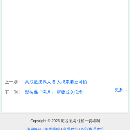
上一則：
高成數按揭大增 人禍累港更可怕
收
更多...
下一則：
鬆按保「滿月」 新盤成交倍增
藏
樓
盤
Copyright © 2026 宅谷按揭 保留一切權利
繁
简
ENG
使用條款
|
版權聲明
|
私隱政策
|
投訴處理政策