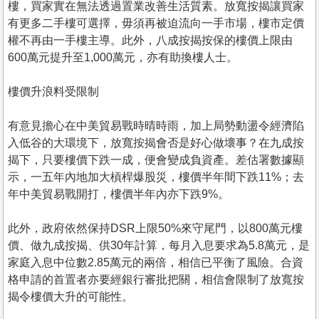
樓，買家實在無法透過置業改善生活質素。放寬按揭讓買家
有更多二手樓可選擇，毋須再被迫流向一手市場，樓市定價
權不再由一手樓主導。此外，八成按揭按保的樓價上限由
600萬元提升至1,000萬元，亦有助換樓人士。
樓價升浪料受限制
有意見擔心在中美貿易戰時晴時雨，加上局勢動盪令經濟陷
入低谷的大環境下，放寬按揭會否是好心做壞事？在九成按
揭下，只要樓價下跌一成，便會變成負資產。差估署數據顯
示，一五年內地加大槓桿爆股災，樓價半年間下跌11%；去
年中美貿易戰開打，樓價半年內亦下跌9%。
此外，政府依然保持DSR上限50%來守尾門，以800萬元樓
價、做九成按揭、供30年計算，每月入息要求為5.8萬元，是
家庭入息中位數2.85萬元的兩倍，相信已平衡了風險。合資
格申請的首置者亦要經銀行審批把關，相信會限制了放寬按
揭令樓價大升的可能性。