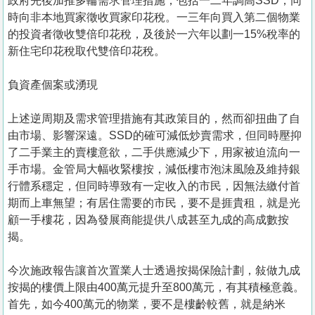
政府先後加推多輪需求管理措施，包括一二年調高SSD，同
時向非本地買家徵收買家印花稅。一三年向買入第二個物業
的投資者徵收雙倍印花稅，及後於一六年以劃一15%稅率的
新住宅印花稅取代雙倍印花稅。
負資產個案或湧現
上述逆周期及需求管理措施有其政策目的，然而卻扭曲了自
由市場、影響深遠。SSD的確可減低炒賣需求，但同時壓抑
了二手業主的賣樓意欲，二手供應減少下，用家被迫流向一
手市場。金管局大幅收緊樓按，減低樓市泡沫風險及維持銀
行體系穩定，但同時導致有一定收入的市民，因無法繳付首
期而上車無望；有居住需要的市民，要不是捱貴租，就是光
顧一手樓花，因為發展商能提供八成甚至九成的高成數按
揭。
今次施政報告讓首次置業人士透過按揭保險計劃，敍做九成
按揭的樓價上限由400萬元提升至800萬元，有其積極意義。
首先，如今400萬元的物業，要不是樓齡較舊，就是納米