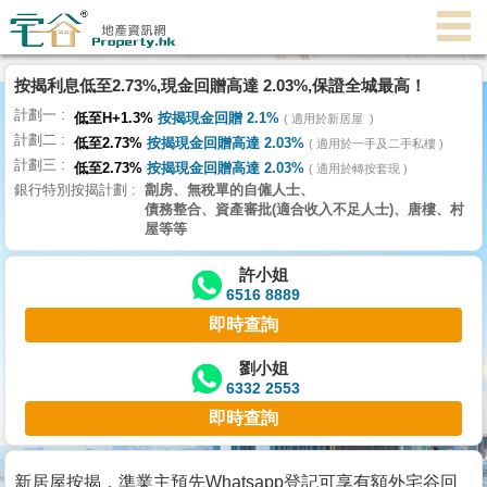
代
理
按揭利息低至2.73%,現金回贈高達 2.03%,保證全城最高！
主
計劃一
頁
低至H+1.3%
按揭現金回贈 2.1%
適用於新居屋
計劃二
低至2.73%
按揭現金回贈高達 2.03%
適用於一手及二手私樓
計劃三
搵
低至2.73%
按揭現金回贈高達 2.03%
適用於轉按套現
銀行特別按揭計劃
劏房、無稅單的自僱人士、
樓/
債務整合、資產審批(適合收入不足人士)、唐樓、村
成
屋等等
交
許小姐
6516 8889
業
即時查詢
主
放
劉小姐
6332 2553
盤
即時查詢
宅
谷
新居屋按揭，準業主預先Whatsapp登記可享有額外宅谷回