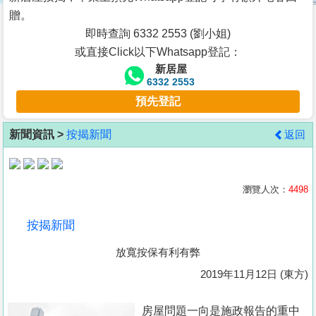
按
贈。
揭
即時查詢 6332 2553 (劉小姐)
或直接Click以下Whatsapp登記：
地
新居屋
產
6332 2553
博
預先登記
客
新聞資訊 >
按揭新聞
返回
地
產
新
瀏覽人次：
4498
聞
按揭新聞
數
放寬按保有利有弊
據
公
2019年11月12日 (東方)
佈
房屋問題一向是施政報告的重中