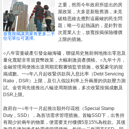
置
之重，然而今年政府所提出的房
業
屋政策，大多是新瓶舊酒，未見
破格思維去應對這嚴峻的民生問
手
題；唯一引起熱議的，是針對首
冊
次置業人士，放寬按揭保險樓價
放寬按揭讓買家有更多二手
住宅單位可選擇。
上限的措施。
關
於
○八年雷曼破產引發金融海嘯，聯儲局史無前例地推出零息及
我
量化寬鬆非常規貨幣政策，大幅刺激資產價格。○九年十月，
們
金融管理局便推出逆周期宏觀審慎監管措施，收緊豪宅的按
揭成數。一○年八月起收緊供款與入息比率（Debt Servicing
Ratio，DSR）上限，及引入假設利率上升兩厘的供款壓力測
試。金管局先後推出八輪逆周期措施，多次收緊按揭成數及
DSR上限。
政府自一○年十一月起推出額外印花稅（Special Stamp
Duty，SSD），為首項需求管理措施。首輪SSD下，出售持
有期少於兩年的物業，便需要支付樓價5至15%為稅款。其後