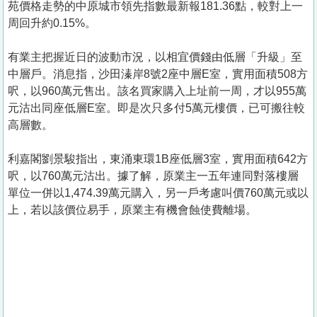
苑價格走勢的中原城市領先指數最新報181.36點，較對上一
周回升約0.15%。
有業主把握近日的波動市況，以相宜價錢由低層「升級」至
中層戶。消息指，沙田溱岸8號2座中層E室，實用面積508方
呎，以960萬元售出。該名買家購入上址前一周，才以955萬
元沽出同座低層E室。即是次只多付5萬元樓價，已可搬往較
高層數。
利嘉閣劉景駿指出，東涌東環1B座低層3室，實用面積642方
呎，以760萬元沽出。據了解，原業主一五年連同對落樓層
單位一併以1,474.39萬元購入，另一戶考慮叫價760萬元或以
上，若以該價位易手，原業主有機會蝕使費離場。