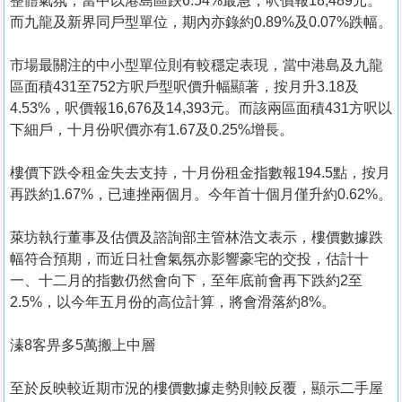
整體氣氛，當中以港島區跌6.54%最急，呎價報18,489元。
而九龍及新界同戶型單位，期內亦錄約0.89%及0.07%跌幅。
市場最關注的中小型單位則有較穩定表現，當中港島及九龍
區面積431至752方呎戶型呎價升幅顯著，按月升3.18及
4.53%，呎價報16,676及14,393元。而該兩區面積431方呎以
下細戶，十月份呎價亦有1.67及0.25%增長。
樓價下跌令租金失去支持，十月份租金指數報194.5點，按月
再跌約1.67%，已連挫兩個月。今年首十個月僅升約0.62%。
萊坊執行董事及估價及諮詢部主管林浩文表示，樓價數據跌
幅符合預期，而近日社會氣氛亦影響豪宅的交投，估計十
一、十二月的指數仍然會向下，至年底前會再下跌約2至
2.5%，以今年五月份的高位計算，將會滑落約8%。
溱8客畀多5萬搬上中層
至於反映較近期市況的樓價數據走勢則較反覆，顯示二手屋