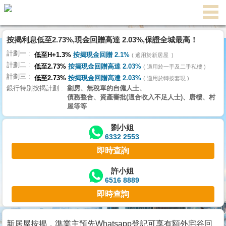
代
理
按揭利息低至2.73%,現金回贈高達 2.03%,保證全城最高！
主
計劃一
頁
低至H+1.3%
按揭現金回贈 2.1%
適用於新居屋
計劃二
低至2.73%
按揭現金回贈高達 2.03%
適用於一手及二手私樓
計劃三
搵
低至2.73%
按揭現金回贈高達 2.03%
適用於轉按套現
銀行特別按揭計劃
劏房、無稅單的自僱人士、
樓/
債務整合、資產審批(適合收入不足人士)、唐樓、村
成
屋等等
交
劉小姐
6332 2553
業
即時查詢
主
放
許小姐
6516 8889
盤
即時查詢
宅
谷
新居屋按揭，準業主預先Whatsapp登記可享有額外宅谷回