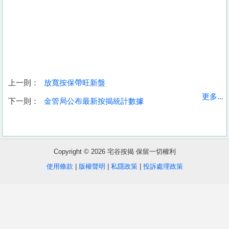
上一則：
放寬按保帶旺新盤
收
更多...
下一則：
金管局公布最新按揭統計數據
藏
樓
盤
Copyright © 2026 宅谷按揭 保留一切權利
繁
简
ENG
使用條款
|
版權聲明
|
私隱政策
|
投訴處理政策
體
体