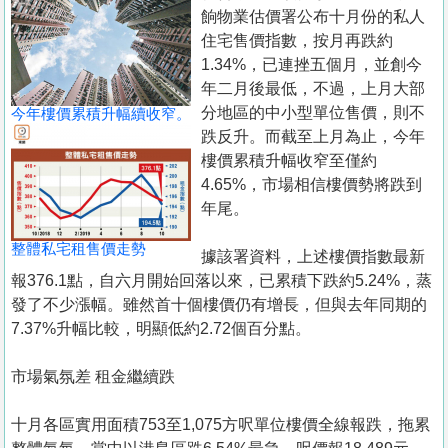
置
餉物業估價署公布十月份的私人
業
住宅售價指數，按月再跌約
1.34%，已連挫五個月，並創今
手
年二月後最低，不過，上月大部
冊
分地區的中小型單位售價，則不
今年樓價累積升幅續收窄。
跌反升。而截至上月為止，今年
關
樓價累積升幅收窄至僅約
於
4.65%，市場相信樓價勢將跌到
我
年尾。
們
整體私宅租售價走勢
據該署資料，上述樓價指數最新
報376.1點，自六月開始回落以來，已累積下跌約5.24%，蒸
發了不少漲幅。雖然首十個樓價仍有增長，但與去年同期的
7.37%升幅比較，明顯低約2.72個百分點。
市場氣氛差 租金繼續跌
十月各區實用面積753至1,075方呎單位樓價全線報跌，拖累