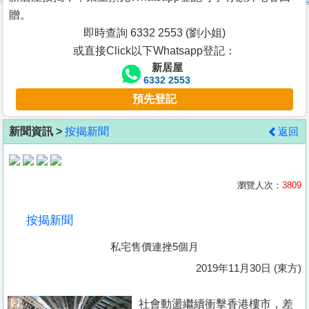
按
贈。
揭
即時查詢 6332 2553 (劉小姐)
或直接Click以下Whatsapp登記：
地
新居屋
產
6332 2553
博
預先登記
客
新聞資訊 >
按揭新聞
返回
地
產
新
瀏覽人次：
3809
聞
按揭新聞
數
私宅售價連挫5個月
據
公
2019年11月30日 (東方)
佈
社會動盪繼續衝擊香港樓市，差