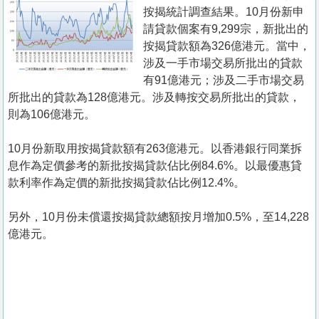
置
按揭統計調查結果。10月份新申
業
請貸款個案有9,299宗，新批出的
按揭貸款額為326億港元。當中，
手
涉及一手市場交易所批出的貸款
冊
有91億港元；涉及二手市場交易
所批出的貸款為128億港元。涉及轉按交易所批出的貸款，
關
則為106億港元。
於
我
10月份新取用按揭貸款額有263億港元。以香港銀行同業拆
們
息作為定價參考的新批按揭貸款佔比例84.6%。以最優惠貸
款利率作為定價的新批按揭貸款佔比例12.4%。
另外，10月份未償還按揭貸款總額按月增加0.5%，至14,228
億港元。