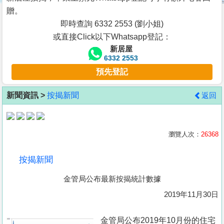
按
贈。
揭
即時查詢 6332 2553 (劉小姐)
或直接Click以下Whatsapp登記：
地
新居屋
產
6332 2553
博
預先登記
客
新聞資訊 >
按揭新聞
返回
地
產
新
瀏覽人次：
26368
聞
按揭新聞
數
金管局公布最新按揭統計數據
據
公
2019年11月30日
佈
金管局公布2019年10月份的住宅