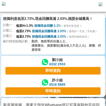
按揭利息低至2.73%,現金回贈高達 2.03%,保證全城最高！
主
計劃一
頁
低至H+1.3%
按揭現金回贈 2.1%
適用於新居屋
代
計劃二
理
低至2.73%
按揭現金回贈高達 2.03%
適用於一手及二手私樓
計劃三
搵
低至2.73%
按揭現金回贈高達 2.03%
適用於轉按套現
銀行特別按揭計劃
劏房、無稅單的自僱人士、
樓/
債務整合、資產審批(適合收入不足人士)、唐樓、村
成
屋等等
交
劉小姐
6332 2553
業
即時查詢
主
放
許小姐
6516 8889
盤
即時查詢
宅
谷
新居屋按揭，準業主預先Whatsapp登記可享有額外宅谷回