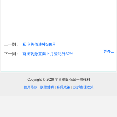
上一則：
私宅售價連挫5個月
收
更多...
下一則：
寬按刺激置業上月登記升32%
藏
樓
盤
Copyright © 2026 宅谷按揭 保留一切權利
繁
简
ENG
使用條款
|
版權聲明
|
私隱政策
|
投訴處理政策
體
体