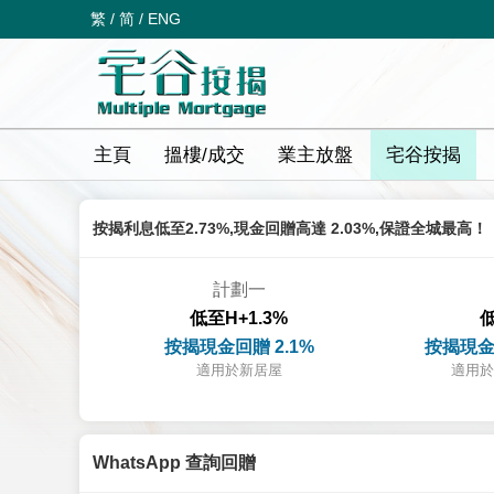
繁
/
简
/
ENG
主頁
搵樓/成交
業主放盤
宅谷按揭
按揭利息低至2.73%,現金回贈高達 2.03%,保證全城最高！
計劃一
低至H+1.3%
低
按揭現金回贈 2.1%
按揭現金
適用於新居屋
適用於
WhatsApp 查詢回贈