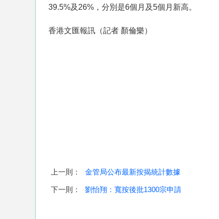
39.5%及26%，分別是6個月及5個月新高。
香港文匯報訊（記者 顏倫樂）
上一則：
金管局公布最新按揭統計數據
下一則：
劉怡翔：寬按後批1300宗申請