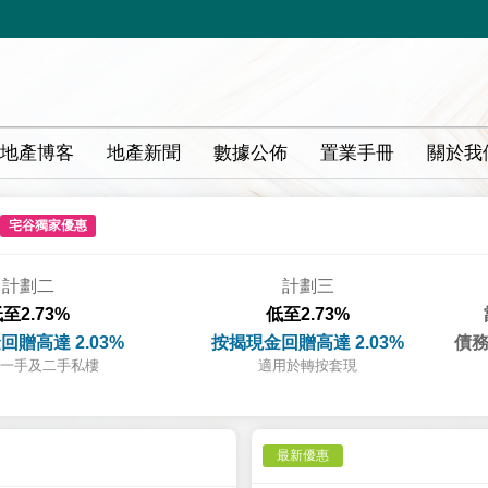
地產博客
地產新聞
數據公佈
置業手冊
關於我
宅谷獨家優惠
計劃二
計劃三
至2.73%
低至2.73%
回贈高達 2.03%
按揭現金回贈高達 2.03%
債務
一手及二手私樓
適用於轉按套現
最新優惠