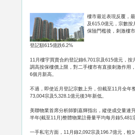
樓市最近表現反覆，最
及615.0億元，宗
保險門檻後，刺激樓市
登記額615億跌6.2%
11月樓宇買賣合約登記錄6,701宗及615億元，
調高按保樓價上限，對二手樓市有直接刺激作用，二手
6個月新高。
不過，即使近月登記宗數上升，但截至11月全年整體登記數
73,004宗及5,328.1億元後3年新低。
美聯物業首席分析師劉嘉輝指出，縱使成交量連
半年(截至11月)整體物業註冊量平均每月錄5,481
一手私宅方面，11月錄2,092宗及196.7億元，較1