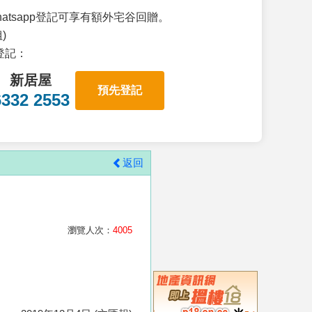
atsapp登記可享有額外宅谷回贈。
)
p登記：
新居屋
預先登記
6332 2553
返回
瀏覽人次：
4005