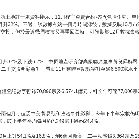
新土地註冊處資料顯示，11月樓宇買賣合約登記(包括住宅、車位及
數按月升32%。不過，該數據有約一個月時間滯後，數據反映10月
交投，但於最近幾周樓市又再重回跌軌，可預期於12月數據會
按月升32%及下跌6.2%。中原地產研究部高級聯席董事黃良昇解釋
交投明顯急升，帶動11月整體登記數字升至逾6,500宗水平，創
字暫錄70,896宗及6,574.1億元，料全年可達77,000宗及
升兩個月，但受中美貿易戰和政治事件影響，今年下半年宗數仍
宗，較上半年平均每月約7,249宗下跌約24.4%。
0月上升54.1%及16.8%，創6個月新高。二手私宅錄3,364宗及2