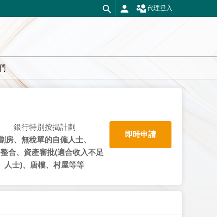
代理登入
們
銀行特別按揭計劃
即時申請
劏房、無稅單的自僱人士、
整合、資產審批(適合收入不足
人士)、唐樓、村屋等等