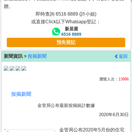
按
贈。
揭
即時查詢 6516 8889 (許小姐)
或直接Click以下Whatsapp登記：
地
新居屋
產
6516 8889
博
預先登記
客
新聞資訊 >
按揭新聞
返回
地
產
新
瀏覽人次：
13996
聞
按揭新聞
數
金管局公布最新按揭統計數據
據
公
2020年6月30日
佈
金管局公布2020年5月份的住宅