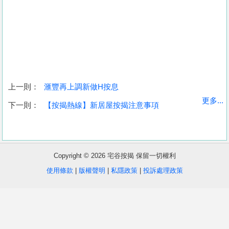
上一則：
滙豐再上調新做H按息
收
更多...
下一則：
【按揭熱線】新居屋按揭注意事項
藏
樓
盤
Copyright © 2026 宅谷按揭 保留一切權利
繁
简
ENG
使用條款
|
版權聲明
|
私隱政策
|
投訴處理政策
體
体