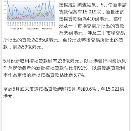
置
按揭統計調查結果。5月份新申請
業
貸款個案有15,019宗，新批出的
按揭貸款額為410億港元。當中，
手
涉及一手市場交易所批出的貸款
冊
為65億港元；涉及二手市場交易
所批出的貸款為285億港元。至於涉及轉按交易所批出的貸
關
款，則為59億港元。
於
我
5月份新取用按揭貸款額有236億港元。以香港銀行同業拆息
們
作為定價參考的新批按揭貸款佔比例91%。以最優惠貸款利
率作為定價的新批按揭貸款佔比例5.7%。
至於5月底未償還按揭貸款總額按月增加0.6%，至15,021億
港元。