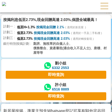
按揭利息低至2.73%,現金回贈高達 2.03%,保證全城最高！
主
計劃一
頁
低至H+1.3%
按揭現金回贈 2.1%
適用於新居屋
代
計劃二
理
低至2.73%
按揭現金回贈高達 2.03%
適用於一手及二手私樓
計劃三
搵
低至2.73%
按揭現金回贈高達 2.03%
適用於轉按套現
銀行特別按揭計劃
劏房、無稅單的自僱人士、
樓/
債務整合、資產審批(適合收入不足人士)、唐樓、村
成
屋等等
交
劉小姐
6332 2553
業
即時查詢
主
放
許小姐
6516 8889
盤
即時查詢
宅
谷
新居屋按揭，準業主預先Whatsapp登記可享有額外宅谷回