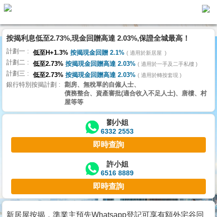
按揭利息低至2.73%,現金回贈高達 2.03%,保證全城最高！
主
計劃一
頁
低至H+1.3%
按揭現金回贈 2.1%
適用於新居屋
代
計劃二
理
低至2.73%
按揭現金回贈高達 2.03%
適用於一手及二手私樓
計劃三
搵
低至2.73%
按揭現金回贈高達 2.03%
適用於轉按套現
銀行特別按揭計劃
劏房、無稅單的自僱人士、
樓/
債務整合、資產審批(適合收入不足人士)、唐樓、村
成
屋等等
交
劉小姐
6332 2553
業
即時查詢
主
放
許小姐
6516 8889
盤
即時查詢
宅
谷
新居屋按揭，準業主預先Whatsapp登記可享有額外宅谷回