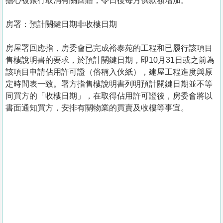
擔心被銀行取消有關回贈，令日後每月供款額增加。
房署：預計關鍵日期非收樓日期
房屋署回應指，房委會已完成裕泰苑的工程和已履行該項目
售樓說明書的要求，於預計關鍵日期，即10月31日或之前為
該項目申請佔用許可證（俗稱入伙紙），建屋工程進度與原
定時間表一致。署方指售樓說明書列明預計關鍵日期並不等
同買方的「收樓日期」，在取得佔用許可證後，房委會將以
書面通知買方，安排有關物業的買賣及收樓等事宜。