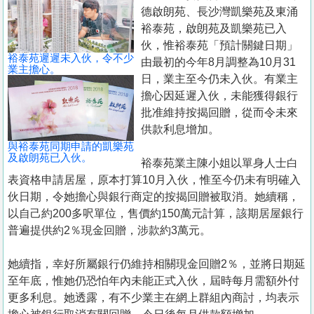
置
德啟朗苑、長沙灣凱樂苑及東涌
業
裕泰苑，啟朗苑及凱樂苑已入
伙，惟裕泰苑「預計關鍵日期」
手
裕泰苑遲遲未入伙，令不少
由最初的今年8月調整為10月31
冊
業主擔心。
日，業主至今仍未入伙。有業主
擔心因延遲入伙，未能獲得銀行
關
批准維持按揭回贈，從而令未來
於
供款利息增加。
我
與裕泰苑同期申請的凱樂苑
們
及啟朗苑已入伙。
裕泰苑業主陳小姐以單身人士白
表資格申請居屋，原本打算10月入伙，惟至今仍未有明確入
伙日期，令她擔心與銀行商定的按揭回贈被取消。她續稱，
以自己約200多呎單位，售價約150萬元計算，該期居屋銀行
普遍提供約2％現金回贈，涉款約3萬元。
她續指，幸好所屬銀行仍維持相關現金回贈2％，並將日期延
至年底，惟她仍恐怕年內未能正式入伙，屆時每月需額外付
更多利息。她透露，有不少業主在網上群組內商討，均表示