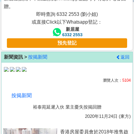
按
贈。
揭
即時查詢 6332 2553 (劉小姐)
或直接Click以下Whatsapp登記：
地
新居屋
產
6332 2553
博
預先登記
客
新聞資訊 >
按揭新聞
返回
地
產
新
瀏覽人次：
5104
聞
按揭新聞
數
裕泰苑延遲入伙 業主憂失按揭回贈
據
公
2020年11月24日 (東方)
佈
香港房屋委員會於2018年推售啟