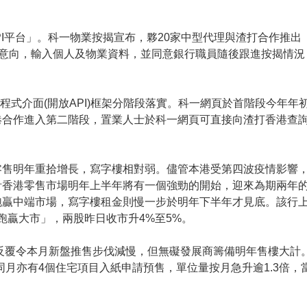
PI平台」。科一物業按揭宣布，夥20家中型代理與渣打合作推出
請意向，輸入個人及物業資料，並同意銀行職員隨後跟進按揭情況
用程式介面(開放API)框架分階段落實。科一網頁於首階段今年年
港合作進入第二階段，置業人士於科一網頁可直接向渣打香港查
零售明年重拾增長，寫字樓相對弱。儘管本港受第四波疫情影響
計香港零售市場明年上半年將有一個強勁的開始，迎來為期兩年
跑贏中端市場，寫字樓租金則慢一步於明年下半年才見底。該行
至「跑贏大市」，兩股昨日收市升4%至5%。
情反覆令本月新盤推售步伐減慢，但無礙發展商籌備明年售樓大計
。同月亦有4個住宅項目入紙申請預售，單位量按月急升逾1.3倍，當