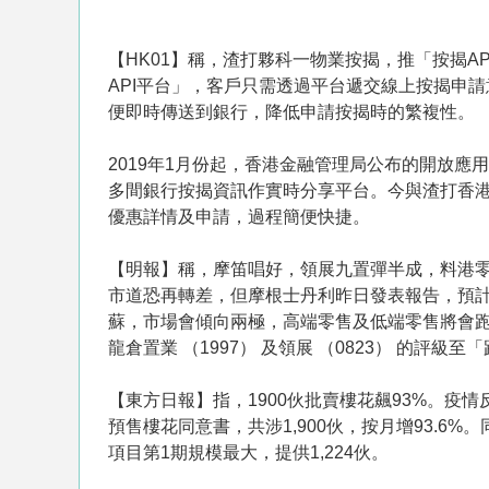
【HK01】稱，渣打夥科一物業按揭，推「按揭A
API平台」，客戶只需透過平台遞交線上按揭申
便即時傳送到銀行，降低申請按揭時的繁複性。
2019年1月份起，香港金融管理局公布的開放應
多間銀行按揭資訊作實時分享平台。今與渣打香
優惠詳情及申請，過程簡便快捷。
【明報】稱，摩笛唱好，領展九置彈半成，料港
市道恐再轉差，但摩根士丹利昨日發表報告，預
蘇，市場會傾向兩極，高端零售及低端零售將會
龍倉置業 （1997） 及領展 （0823） 的評級
【東方日報】指，1900伙批賣樓花飆93%。疫
預售樓花同意書，共涉1,900伙，按月增93.6%
項目第1期規模最大，提供1,224伙。