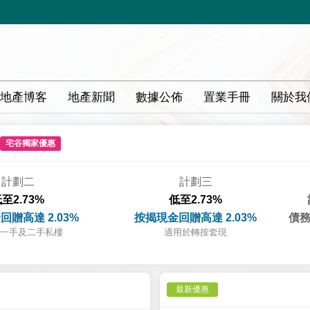
地產博客
地產新聞
數據公佈
置業手冊
關於我
宅谷獨家優惠
計劃二
計劃三
至2.73%
低至2.73%
回贈高達 2.03%
按揭現金回贈高達 2.03%
債務
一手及二手私樓
適用於轉按套現
最新優惠