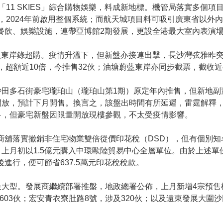
11 SKIES」綜合購物娛樂，料成新地標。機管局落實多個項目
2024年前啟用整個系統；而航天城項目料可吸引廣東省以外內
物、餐飲、娛樂設施，連帶亞博館2期發展，更設全港最大室內表演
蔚藍東岸錄超購。疫情升溫下，但新盤亦接連出擊，長沙灣弦雅昨突
票，超額近10倍，今推售32伙；油塘蔚藍東岸亦同步截票，截收近
沙田多石街豪宅瓏珀山（瓏珀山第1期）原定年內推售，但新地副
開放，預計下月開售。換言之，該盤出時間有所延遲，雷霆解釋
多，但豪宅新盤因限量開放現樓參觀，不太受疫情影響。
工商舖落實撤銷非住宅物業雙倍從價印花稅（DSD），但有個別
月初以1.5億元購入中環歐陸貿易中心全層單位。由於上述單位在
後進行，便可節省637.5萬元印花稅稅款。
最大型。發展商繼續部署推盤，地政總署公佈，上月新增4宗預售
及603伙；宏安青衣寮肚路8號，涉及320伙；以及遠東發展大圍沙