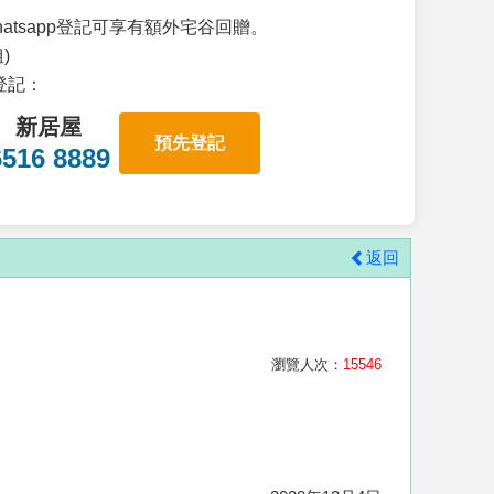
atsapp登記可享有額外宅谷回贈。
)
p登記：
新居屋
預先登記
6516 8889
返回
瀏覽人次：
15546