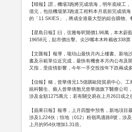
【晴報】謂，機場3跑將完成填海，明年底竣工，「
億元，包括機場第3跑道工程料本月底前完成填海，
的「11 SKIES」，將成全港最大型的綜合購
【星島日報】曰，弦雅每呎開價1.96萬，本木
19658元，貼市價出擊。尖沙嘴本木昨截收338
【文匯報】報導，瓏珀山最快月內上樓書。新地
書及示範單位近完成，最快有機會本月內公布及
又指，受疫情影響，今年一手交投按年下跌兩成
【信報】稱，曾華倩兄1.5億購歐陸貿易中心。
統科醫生、藝人曾華倩胞兄曾華德旗下醫療公司，上
涉及金額1275萬元；若有關交易在上月26日或之
【蘋果日報】報導，上月四盤申預售，新地項目
涉及1,224伙；恒地（012）粉嶺馬適路8號，涉
上月的954伙增加1.31倍。