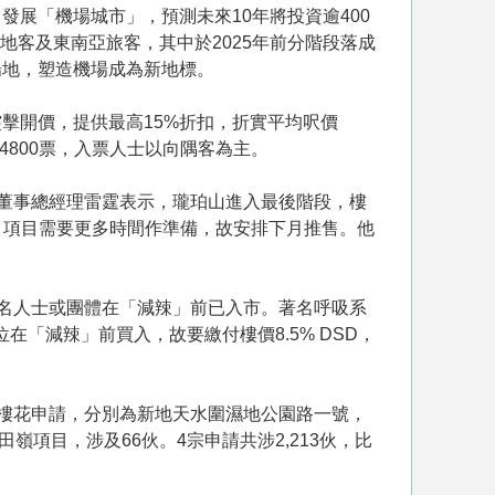
發展「機場城市」，預測未來10年將投資逾400
地客及東南亞旅客，其中於2025年前分階段落成
場地，塑造機場成為新地標。
擊開價，提供最高15%折扣，折實平均呎價
4800票，入票人士以向隅客為主。
董事總經理雷霆表示，瓏珀山進入最後階段，樓
，項目需要更多時間作準備，故安排下月推售。他
知名人士或團體在「減辣」前已入市。著名呼吸系
「減辣」前買入，故要繳付樓價8.5% DSD，
樓花申請，分別為新地天水圍濕地公園路一號，
田嶺項目，涉及66伙。4宗申請共涉2,213伙，比