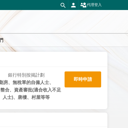
代理登入
們
銀行特別按揭計劃
即時申請
劏房、無稅單的自僱人士、
整合、資產審批(適合收入不足
人士)、唐樓、村屋等等