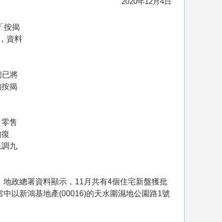
2020年12月4日
「按揭
，資料
初已將
詢按揭
，零售
的復
上調九
。地政總署資料顯示，11月共有4個住宅新盤獲批
中以新鴻基地產(00016)的天水圍濕地公園路1號