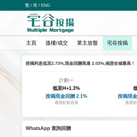
繁
/
简
/
ENG
主頁
搵樓/成交
業主放盤
宅谷按揭
按揭利息低至2.73%,現金回贈高達 2.03%,保證全城最高！
計劃一
低至H+1.3%
低
按揭現金回贈 2.1%
按揭現金
適用於新居屋
適用於
WhatsApp 查詢回贈