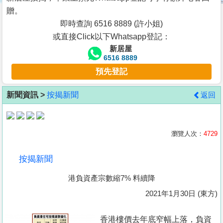
按
贈。
揭
即時查詢 6516 8889 (許小姐)
或直接Click以下Whatsapp登記：
地
新居屋
產
6516 8889
博
預先登記
客
新聞資訊 >
按揭新聞
返回
地
產
新
瀏覽人次：
4729
聞
按揭新聞
數
港負資產宗數縮7% 料續降
據
公
2021年1月30日 (東方)
佈
香港樓價去年底窄幅上落，負資