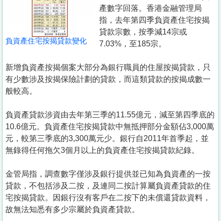
置
產數字回落。香港金融管理局
業
指，去年第四季負資產住宅按揭
貸款宗數，按季減14宗或
手
負資產住宅按揭貸款變化
7.03%，至185宗。
冊
新增負資產按揭個案大部分為銀行職員的住屋按揭貸款，只
關
有少數涉及按揭保險計劃的貸款，而這類貸款的按揭成數一
於
般較高。
我
們
負資產貸款涉資由去年第三季的11.55億元，減至第四季底的
10.6億元。負資產住宅按揭貸款中無抵押部分金額佔3,000萬
元，較第三季底的3,300萬元少。銀行自2011年首季起，並
無錄得任何拖欠3個月以上的負資產住宅按揭貸款紀錄。
金管局指，調查數字僅涉及銀行提供並已知為負資產的一按
貸款，不包括涉及二按，及連同二按計算屬負資產貸款的住
宅按揭貸款。因銀行沒有客戶在二按下的未償還貸款資料，
故無法知悉有多少宗屬於負資產貸款。