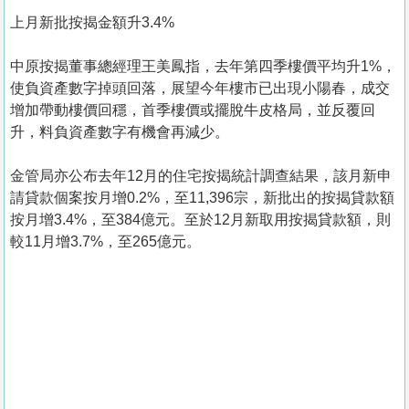
上月新批按揭金額升3.4%
中原按揭董事總經理王美鳳指，去年第四季樓價平均升1%，
使負資產數字掉頭回落，展望今年樓市已出現小陽春，成交
增加帶動樓價回穩，首季樓價或擺脫牛皮格局，並反覆回
升，料負資產數字有機會再減少。
金管局亦公布去年12月的住宅按揭統計調查結果，該月新申
請貸款個案按月增0.2%，至11,396宗，新批出的按揭貸款額
按月增3.4%，至384億元。至於12月新取用按揭貸款額，則
較11月增3.7%，至265億元。