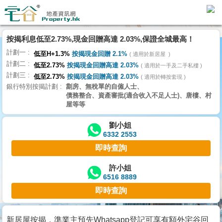
代
理
按揭利息低至2.73%,現金回贈高達 2.03%,保證全城最高！
主
計劃一
頁
低至H+1.3%
按揭現金回贈 2.1%
適用於新居屋
計劃二
低至2.73%
按揭現金回贈高達 2.03%
適用於一手及二手私樓
計劃三
搵
低至2.73%
按揭現金回贈高達 2.03%
適用於轉按套現
銀行特別按揭計劃
劏房、無稅單的自僱人士、
樓/
債務整合、資產審批(適合收入不足人士)、唐樓、村
成
屋等等
交
劉小姐
6332 2553
業
即時查詢
主
放
許小姐
6516 8889
盤
即時查詢
宅
谷
新居屋按揭，準業主預先Whatsapp登記可享有額外宅谷回