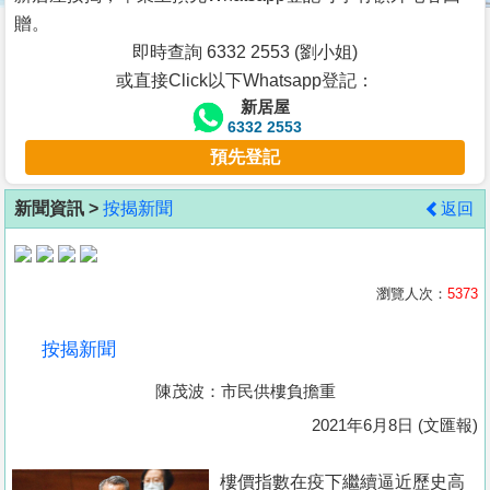
按
贈。
揭
即時查詢 6332 2553 (劉小姐)
或直接Click以下Whatsapp登記：
地
新居屋
產
6332 2553
博
預先登記
客
新聞資訊 >
按揭新聞
返回
地
產
新
瀏覽人次：
5373
聞
按揭新聞
數
陳茂波：市民供樓負擔重
據
公
2021年6月8日 (文匯報)
佈
樓價指數在疫下繼續逼近歷史高