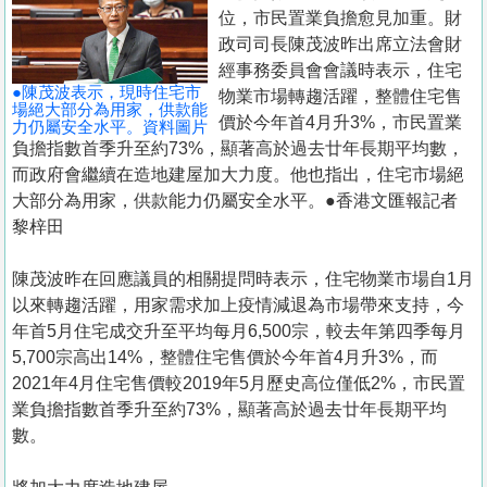
置
位，市民置業負擔愈見加重。財
業
政司司長陳茂波昨出席立法會財
經事務委員會會議時表示，住宅
手
●陳茂波表示，現時住宅市
物業市場轉趨活躍，整體住宅售
冊
場絕大部分為用家，供款能
價於今年首4月升3%，市民置業
力仍屬安全水平。資料圖片
負擔指數首季升至約73%，顯著高於過去廿年長期平均數，
關
而政府會繼續在造地建屋加大力度。他也指出，住宅市場絕
於
大部分為用家，供款能力仍屬安全水平。●香港文匯報記者
我
黎梓田
們
陳茂波昨在回應議員的相關提問時表示，住宅物業市場自1月
以來轉趨活躍，用家需求加上疫情減退為市場帶來支持，今
年首5月住宅成交升至平均每月6,500宗，較去年第四季每月
5,700宗高出14%，整體住宅售價於今年首4月升3%，而
2021年4月住宅售價較2019年5月歷史高位僅低2%，市民置
業負擔指數首季升至約73%，顯著高於過去廿年長期平均
數。