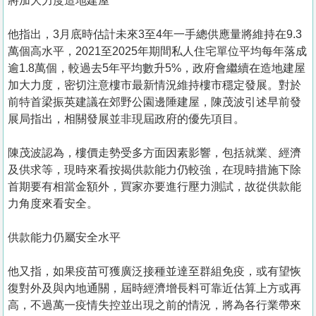
將加大力度造地建屋
他指出，3月底時估計未來3至4年一手總供應量將維持在9.3
萬個高水平，2021至2025年期間私人住宅單位平均每年落成
逾1.8萬個，較過去5年平均數升5%，政府會繼續在造地建屋
加大力度，密切注意樓市最新情況維持樓市穩定發展。對於
前特首梁振英建議在郊野公園邊陲建屋，陳茂波引述早前發
展局指出，相關發展並非現屆政府的優先項目。
陳茂波認為，樓價走勢受多方面因素影響，包括就業、經濟
及供求等，現時來看按揭供款能力仍較強，在現時措施下除
首期要有相當金額外，買家亦要進行壓力測試，故從供款能
力角度來看安全。
供款能力仍屬安全水平
他又指，如果疫苗可獲廣泛接種並達至群組免疫，或有望恢
復對外及與內地通關，屆時經濟增長料可靠近估算上方或再
高，不過萬一疫情失控並出現之前的情況，將為各行業帶來