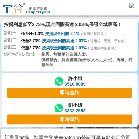
按揭利息低至2.73%,現金回贈高達 2.03%,保證全城最高！
主
計劃一
頁
低至H+1.3%
按揭現金回贈 2.1%
適用於新居屋
代
計劃二
低至2.73%
按揭現金回贈高達 2.03%
理
適用於一手及二手私樓
計劃三
搵
低至2.73%
按揭現金回贈高達 2.03%
適用於轉按套現
銀行特別按揭計劃
劏房、無稅單的自僱人士、
樓/
債務整合、資產審批(適合收入不足人士)、唐樓、村
成
屋等等
交
許小姐
6516 8889
業
即時查詢
主
放
劉小姐
6332 2553
盤
即時查詢
宅
谷
新居屋按揭，準業主預先Whatsapp登記可享有額外宅谷回