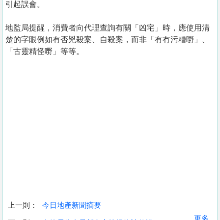
引起誤會。
地監局提醒，消費者向代理查詢有關「凶宅」時，應使用清
楚的字眼例如有否兇殺案、自殺案，而非「有冇污糟嘢」、
「古靈精怪嘢」等等。
上一則：
今日地產新聞摘要
收
更多...