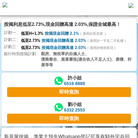
按揭利息低至2.73%,現金回贈高達 2.03%,保證全城最高！
主
計劃一
頁
低至H+1.3%
按揭現金回贈 2.1%
適用於新居屋
代
計劃二
理
低至2.73%
按揭現金回贈高達 2.03%
適用於一手及二手私樓
計劃三
搵
低至2.73%
按揭現金回贈高達 2.03%
適用於轉按套現
銀行特別按揭計劃
劏房、無稅單的自僱人士、
樓/
債務整合、資產審批(適合收入不足人士)、唐樓、村
成
屋等等
交
許小姐
6516 8889
業
即時查詢
主
放
劉小姐
6332 2553
盤
即時查詢
宅
谷
新居屋按揭，準業主預先Whatsapp登記可享有額外宅谷回