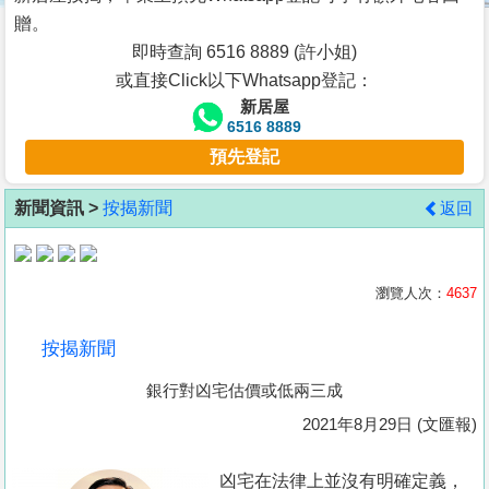
按
贈。
揭
即時查詢 6516 8889 (許小姐)
或直接Click以下Whatsapp登記：
地
新居屋
產
6516 8889
博
預先登記
客
新聞資訊 >
按揭新聞
返回
地
產
新
瀏覽人次：
4637
聞
按揭新聞
數
銀行對凶宅估價或低兩三成
據
公
2021年8月29日 (文匯報)
佈
凶宅在法律上並沒有明確定義，