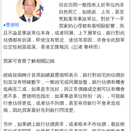
置
但在坊間一般指有人於單位內非
業
自然死亡，如燒炭、上吊，甚至
兇殺案等事故單位。對於下一手
手
●曹德明
買家的心理都有着明顯影響，而
冊
且不論是事故單位本身，或者同層、上下層單位，銀行對此
估價都有折讓，即使沒有禁忌、迷信等原因，亦會令此類單
關
位交投相當疏落。香港文匯報訊（記者 黎梓田）
於
我
買家可查冊了解相關記錄
們
經絡按揭轉介首席副總裁曹德明表示，銀行對凶宅的估價折
扣並沒有明確數字，一般凶宅或同層放盤，銀行估價有機會
低兩至三成，如果是市況好，與正常價錢成交都可以有機會
差不多。曹德明也指出，如果事故單位特別「凶」，可能銀
行會估得更低，或者估不到價，甚至有些銀行不會承造按
揭，因此買家最好先到銀行問清楚。
另外，如果網上銀行估價異常，或者根本不作估價，都反映