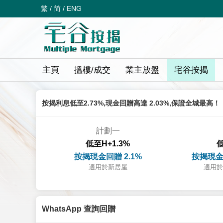
繁
/
简
/
ENG
主頁
搵樓/成交
業主放盤
宅谷按揭
按揭利息低至2.73%,現金回贈高達 2.03%,保證全城最高！
計劃一
低至H+1.3%
低
按揭現金回贈 2.1%
按揭現金
適用於新居屋
適用於
WhatsApp 查詢回贈