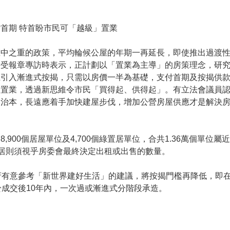
首期 特首盼市民可「越級」置業
重中之重的政策，平均輪候公屋的年期一再延長，即使推出過渡
接受報章專訪時表示，正計劃以「置業為主導」的房策理念，研
上引入漸進式按揭，只需以房價一半為基礎，支付首期及按揭供
」置業，透過新思維令市民「買得起、供得起」。有立法會議員
不治本，長遠應着手加快建屋步伐，增加公營房屋供應才是解決
,900個居屋單位及4,700個綠置居單位，合共1.36萬個單位
置居則須視乎房委會最終決定出租或出售的數量。
府有意參考「新世界建好生活」的建議，將按揭門檻再降低，即
成交後10年內，一次過或漸進式分階段承造。