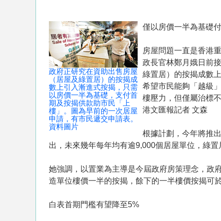
僅以房價一半為基礎付
房屋問題一直是香港
政長官林鄭月娥日前
政府正研究在資助出售房屋
綠置居）的按揭成數
（居屋及綠置居）的按揭成
希望市民能夠「越級
數上引入漸進式按揭，只需
以房價一半為基礎，支付首
樓壓力，但僅屬治標
期及按揭供款助市民「上
港文匯報記者 文森
樓」。圖為早前的一次居屋
申請，有市民遞交申請表。
資料圖片
根據計劃，今年將推出8
出，未來幾年每年均有逾9,000個居屋單位，綠
她強調，以置業為主導是今屆政府房策理念，政
造單位樓價一半的按揭，餘下的一半樓價按揭可於
白表首期門檻有望降至5%