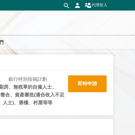
代理登入
們
銀行特別按揭計劃
即時申請
劏房、無稅單的自僱人士、
整合、資產審批(適合收入不足
人士)、唐樓、村屋等等