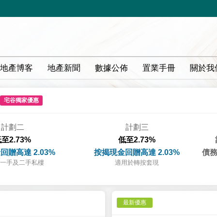
地產博客
地產新聞
數據公佈
置業手冊
關於我
宅谷獨家優惠
計劃二
計劃三
至2.73%
低至2.73%
回贈高達 2.03%
按揭現金回贈高達 2.03%
債務
一手及二手私樓
適用於轉按套現
最新優惠