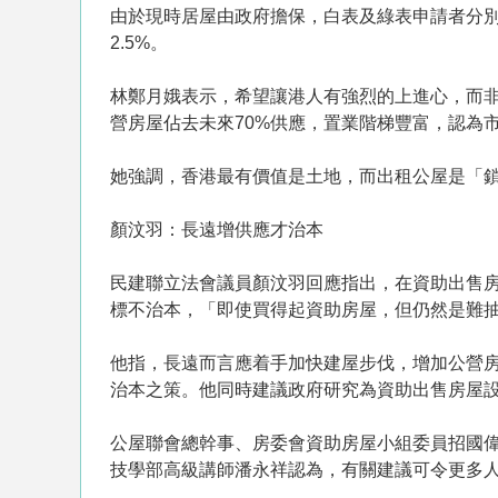
由於現時居屋由政府擔保，白表及綠表申請者分別
2.5%。
林鄭月娥表示，希望讓港人有強烈的上進心，而
營房屋佔去未來70%供應，置業階梯豐富，認為
她強調，香港最有價值是土地，而出租公屋是「
顏汶羽：長遠增供應才治本
民建聯立法會議員顏汶羽回應指出，在資助出售
標不治本，「即使買得起資助房屋，但仍然是難
他指，長遠而言應着手加快建屋步伐，增加公營
治本之策。他同時建議政府研究為資助出售房屋
公屋聯會總幹事、房委會資助房屋小組委員招國
技學部高級講師潘永祥認為，有關建議可令更多