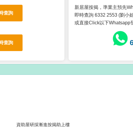
新居屋按揭，準業主預先Wh
時查詢
即時查詢 6332 2553 (劉小姐
或直接Click以下Whatsap
時查詢
資助屋研採漸進按揭助上樓