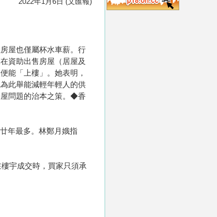
2022年1月6日 (文匯報)
性房屋也僅屬杯水車薪。行
究在資助出售房屋（居屋及
款便能「上樓」。她表明，
認為此舉能減輕年輕人的供
房屋問題的治本之策。◆香
屬近廿年最多。林鄭月娥指
在樓宇成交時，買家只須承