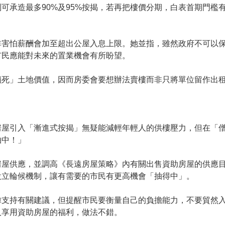
可承造最多90%及95%按揭，若再把樓價分期，白表首期門檻
非害怕薪酬會加至超出公屋入息上限。她並指，雖然政府不可以
市民應能對未來的置業機會有所盼望。
鎖死」土地價值，因而房委會要想辦法賣樓而非只將單位留作出
房屋引入「漸進式按揭」無疑能減輕年輕人的供樓壓力，但在「
抽中！」
房屋供應，並調高《長遠房屋策略》內有關出售資助房屋的供應
設立輪候機制，讓有需要的市民有更高機會「抽得中」。
偉支持有關建議，但提醒市民要衡量自己的負擔能力，不要貿然
人享用資助房屋的福利，做法不錯。