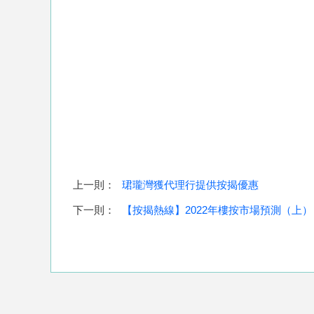
上一則：
珺瓏灣獲代理行提供按揭優惠
下一則：
【按揭熱線】2022年樓按市場預測（上）