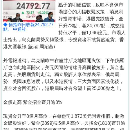
置
點子的明確信號，反映不會像市
業
場擔心的大幅收緊政策，消息利
好投資市場。港股先跌後升，全
手
◆ 恒指昨日收報24,792.77
日升73點，報24,792點，成交維
冊
點。 中通社
持低水平，僅1,046億元。市場人
士指出，烏克蘭局勢又轉緊張，令投資者不敢貿然追貨。香
關
港文匯報訊 (記者 周紹基)
於
我
外電報道稱，烏克蘭昨午在盧甘斯克地區開火後，下午俄羅
們
斯也向此地區開火，美元因避險情緒升高而被拉升，黃金也
走高，美股期貨則走低。獨立股評人李偉傑表示，俄烏局
勢、美國加息速度，以及本港疫情，三大負面因素淡化後，
資金才會回流股市，港股屆時才有希望上衝25,000點之上。
金價走高 紫金招金齊升逾3%
現貨金升至8個月高位，在每盎司1,872美元附近徘徊，刺激
金礦股造好，紫金(2899)見5個月高位，與招金(1818)齊升逾