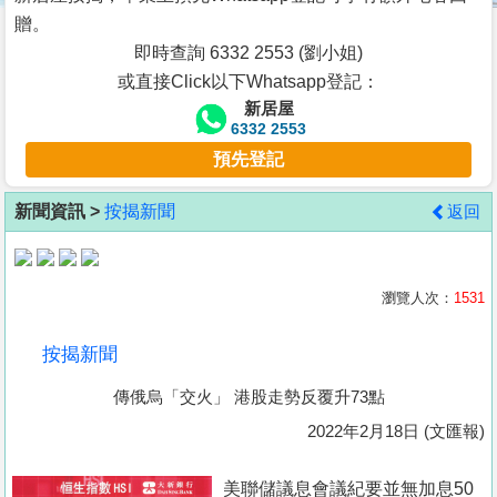
按
贈。
揭
即時查詢 6332 2553 (劉小姐)
或直接Click以下Whatsapp登記：
地
新居屋
產
6332 2553
博
預先登記
客
新聞資訊 >
按揭新聞
返回
地
產
新
瀏覽人次：
1531
聞
按揭新聞
數
傳俄烏「交火」 港股走勢反覆升73點
據
公
2022年2月18日 (文匯報)
佈
美聯儲議息會議紀要並無加息50