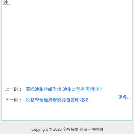
跌。
上一則：
美國通脹持續升溫 通脹走勢有何預測？
收
更多...
下一則：
稅務學會籲港府豁免首置印花稅
藏
樓
盤
Copyright © 2026 宅谷按揭 保留一切權利
繁
简
ENG