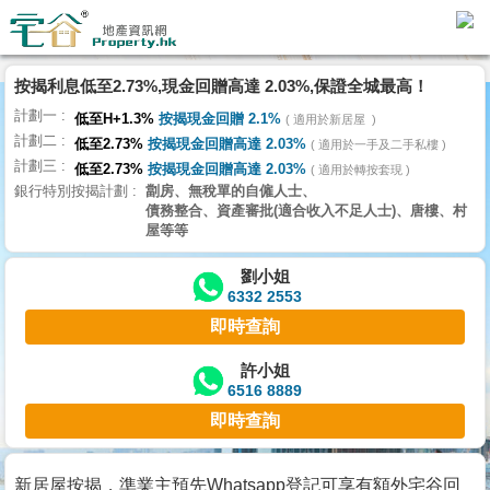
代
理
按揭利息低至2.73%,現金回贈高達 2.03%,保證全城最高！
主
計劃一
頁
低至H+1.3%
按揭現金回贈 2.1%
適用於新居屋
計劃二
低至2.73%
按揭現金回贈高達 2.03%
適用於一手及二手私樓
計劃三
搵
低至2.73%
按揭現金回贈高達 2.03%
適用於轉按套現
銀行特別按揭計劃
劏房、無稅單的自僱人士、
樓/
債務整合、資產審批(適合收入不足人士)、唐樓、村
成
屋等等
交
劉小姐
6332 2553
業
即時查詢
主
放
許小姐
6516 8889
盤
即時查詢
宅
谷
新居屋按揭，準業主預先Whatsapp登記可享有額外宅谷回