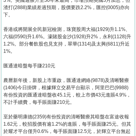
3%。英國通脹升至30年來最高，市場預期英國3月加息，但
渣打(2888)業績差過預期，股價要跌2.2%，匯控(0005)亦向
下。
香港或將開展全民新冠檢測，珠寶股周大福(1929)升1.1%、
六福(0590)升1.6%。濠賭股金沙(1928)升2%，永利(1128)升
1.2%。部分餐飲股也見支持，翠華(1314)及太興(6811)升近
1%。
匯通達暗盤每手賺210元
農曆新年後，新股上市重啟，匯通達網絡(9878)及清晰醫療
(1406)今日掛牌，根據輝立交易平台顯示，阿里巴巴(9988)
有份投資的匯通達暗盤收45.1元，較上市價43元進賬4.9%，
不計手續費，每手賬面賺210元。
至於藥明康德(2359)有份投資的清晰醫療其暗盤在富途收報
1.62元，較招股價有逾1.2%的進賬，每手賬面賺25元。但其
於耀才平台僅升0.6%，每手賬面賺12.5元，於輝立平台無起