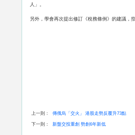
人」。
另外，學會再次提出修訂《稅務條例》的建議，
上一則：
傳俄烏「交火」 港股走勢反覆升73點
下一則：
新盤交投重創 勢創6年新低