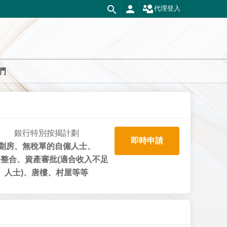
代理登入
們
銀行特別按揭計劃
即時申請
劏房、無稅單的自僱人士、
整合、資產審批(適合收入不足
人士)、唐樓、村屋等等