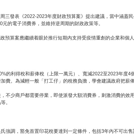
周三發表《2022-2023年度財政預算案》提出建議，當中涵
000元的電子消費券，並維持逆周期的財政政策等。
財政預算案應繼續着眼於推行短期內支持受疫情重創的企業和個
00%的利得稅和薪俸稅（上限一萬元）、寬減2022至2023年度
加費。為減輕一般「打工仔」的稅務負擔，學會建議政府把薪俸稅
後，不少商戶都需要停業，即使派發大額消費券，刺激消費的效
品等。
吳氏強調，豁免首置印花稅要達到一定條件，包括3年內不可出售