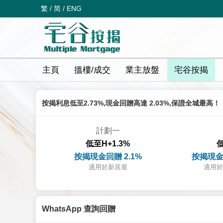
繁
/
简
/
ENG
主頁
搵樓/成交
業主放盤
宅谷按揭
按揭利息低至2.73%,現金回贈高達 2.03%,保證全城最高！
計劃一
低至H+1.3%
低
按揭現金回贈 2.1%
按揭現金
適用於新居屋
適用於
WhatsApp 查詢回贈