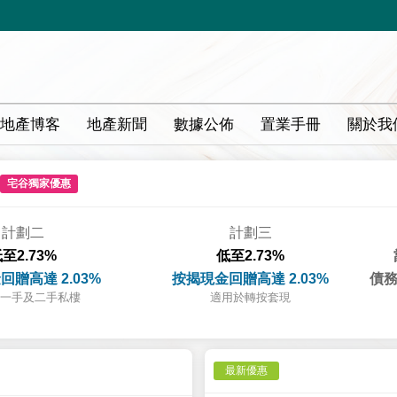
地產博客
地產新聞
數據公佈
置業手冊
關於我
宅谷獨家優惠
計劃二
計劃三
至2.73%
低至2.73%
回贈高達 2.03%
按揭現金回贈高達 2.03%
債務
一手及二手私樓
適用於轉按套現
最新優惠