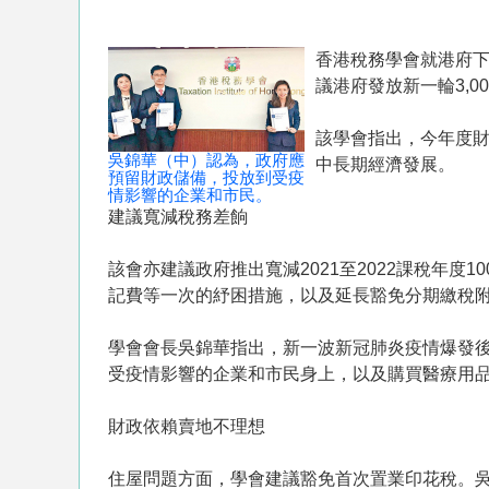
香港稅務學會就港府下
議港府發放新一輪3,
該學會指出，今年度
吳錦華（中）認為，政府應
中長期經濟發展。
預留財政儲備，投放到受疫
情影響的企業和市民。
建議寬減稅務差餉
該會亦建議政府推出寬減2021至2022課稅年度1
記費等一次的紓困措施，以及延長豁免分期繳稅附
學會會長吳錦華指出，新一波新冠肺炎疫情爆發
受疫情影響的企業和市民身上，以及購買醫療用
財政依賴賣地不理想
住屋問題方面，學會建議豁免首次置業印花稅。