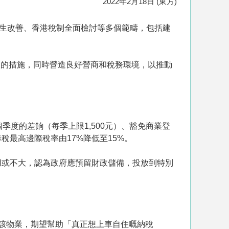
2022年2月18日 (東方)
蓋民生改善、香港稅制全面檢討等多個範疇，包括建
人的措施，同時營造良好營商和稅務環境，以推動
4個季度的差餉（每季上限1,500元）、豁免商業登
最高邊際稅率由17%降低至15%。
用或不大，認為政府應預留財政儲備，投放到特別
該物業，期望幫助「真正想上車自住嘅納稅