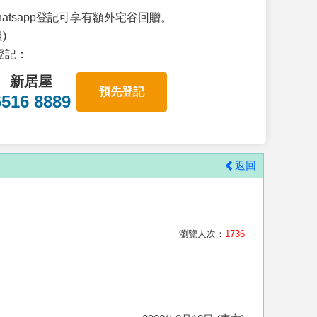
atsapp登記可享有額外宅谷回贈。
)
p登記：
新居屋
預先登記
6516 8889
返回
瀏覽人次：
1736