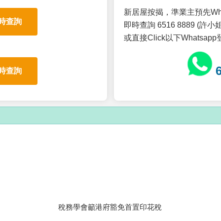
新居屋按揭，準業主預先Wh
時查詢
即時查詢 6516 8889 (許小姐
或直接Click以下Whatsap
時查詢
稅務學會籲港府豁免首置印花稅