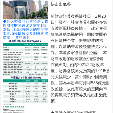
置
快走出低谷
業
新財政預算案將於後日（2月23
手
◆各大型會計行皆預測，政
日）發布，社會各界都關心在第
冊
府財年財赤遠比之前的預計
五波新冠肺炎疫情下，政府會否
為低，因此有較大的空間推
出各項疫情救助及刺激經濟
慷慨派糖為民解困，同時亦關心
關
措施。 資料圖片
有何幫扶企業、振興經濟的措
於
施，以幫助香港疫後盡快走出低
我
谷。本港多家會計師行預計，本
們
財年政府的財政狀況仍然穩健，
在截至3月底的2021/22財政年
度，財赤會較原先預期的1,016億
元大幅減少，當中德勤中國最樂
觀，認為本財年可錄得588億元財
政盈餘，故此有較大的空間向市
民再派電子消費券及推出刺激政
策。