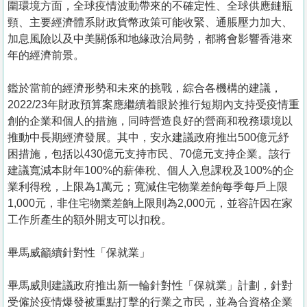
圍環境方面，全球疫情波動帶來的不確定性、全球供應鏈瓶
頸、主要經濟體系財政貨幣政策可能收緊、通脹壓力加大、
加息風險以及中美關係和地緣政治局勢，都將會影響香港來
年的經濟前景。
鑑於當前的經濟形勢和未來的挑戰，綜合各機構的建議，
2022/23年財政預算案應繼續着眼於推行短期內支持受疫情重
創的企業和個人的措施，同時營造良好的營商和稅務環境以
推動中長期經濟發展。其中，安永建議政府推出500億元紓
困措施，包括以430億元支持市民、70億元支持企業。該行
建議寬減本財年100%的薪俸稅、個人入息課稅及100%的企
業利得稅，上限為1萬元；寬減住宅物業差餉每季每戶上限
1,000元，非住宅物業差餉上限則為2,000元，並容許因在家
工作所產生的額外開支可以扣稅。
畢馬威籲續針對性「保就業」
畢馬威則建議政府推出新一輪針對性「保就業」計劃，針對
受僱於疫情爆發被重點打擊的行業之市民，並為合資格企業