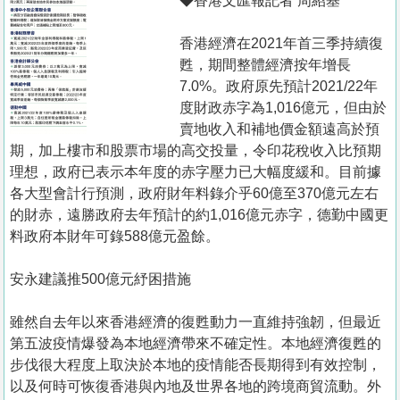
◆香港文匯報記者 周紹基
香港經濟在2021年首三季持續復
甦，期間整體經濟按年增長
7.0%。政府原先預計2021/22年
度財政赤字為1,016億元，但由於
賣地收入和補地價金額遠高於預
期，加上樓市和股票市場的高交投量，令印花稅收入比預期
理想，政府已表示本年度的赤字壓力已大幅度緩和。目前據
各大型會計行預測，政府財年料錄介乎60億至370億元左右
的財赤，遠勝政府去年預計的約1,016億元赤字，德勤中國更
料政府本財年可錄588億元盈餘。
安永建議推500億元紓困措施
雖然自去年以來香港經濟的復甦動力一直維持強韌，但最近
第五波疫情爆發為本地經濟帶來不確定性。本地經濟復甦的
步伐很大程度上取決於本地的疫情能否長期得到有效控制，
以及何時可恢復香港與內地及世界各地的跨境商貿流動。外