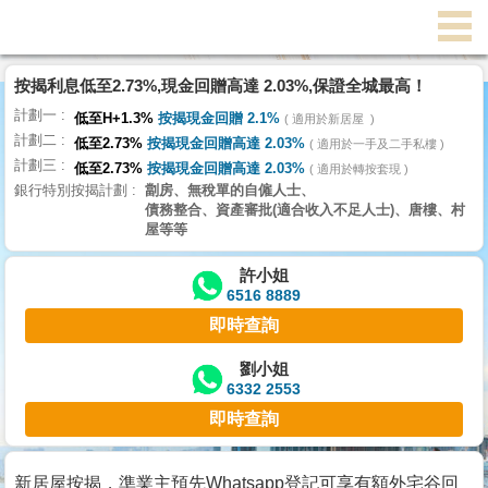
代
理
按揭利息低至2.73%,現金回贈高達 2.03%,保證全城最高！
主
計劃一
頁
低至H+1.3%
按揭現金回贈 2.1%
適用於新居屋
計劃二
低至2.73%
按揭現金回贈高達 2.03%
適用於一手及二手私樓
計劃三
搵
低至2.73%
按揭現金回贈高達 2.03%
適用於轉按套現
銀行特別按揭計劃
劏房、無稅單的自僱人士、
樓/
債務整合、資產審批(適合收入不足人士)、唐樓、村
成
屋等等
交
許小姐
6516 8889
業
即時查詢
主
放
劉小姐
6332 2553
盤
即時查詢
宅
谷
新居屋按揭，準業主預先Whatsapp登記可享有額外宅谷回