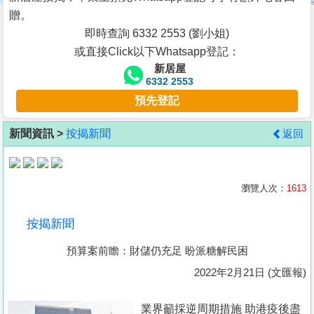
按
贈。
揭
即時查詢 6332 2553 (劉小姐)
或直接Click以下Whatsapp登記：
地
新居屋
產
6332 2553
博
預先登記
客
新聞資訊 >
按揭新聞
返回
地
產
新
瀏覽人次：
1613
聞
按揭新聞
數
預算案前瞻：財儲仍充足 盼派糖解民困
據
公
2022年2月21日 (文匯報)
佈
業界籲採逆周期措施 助港疫後盡