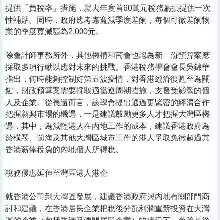
提供「負稅率」措施，就去年度首60萬元稅務虧損提供一次
性補貼。同時，政府應考慮寬減季度差餉，每個可徵差餉物
業的季度寬減額為2,000元。
除會計師事務所外，其他機構和商會也認為新一份預算案應
採取多項行動以應對未來的挑戰。香港稅務學會會長吳錦華
指出，何時能夠控制好第五波疫情，對香港經濟復甦至為關
鍵，財政預算案需要採取適當逆周期措施，支援受影響的個
人及企業。從長遠而言，該學會提出通過更緊密的經濟合作
把握新興市場的機遇，一是建議鼓勵更多人才把握大灣區機
遇，其中，為減輕港人在內地工作的成本，建議香港政府為
於橫琴、前海及其他大灣區城市工作的港人爭取免徵超過其
香港薪俸稅負的內地個人所得稅。
稅務優惠延伸至灣區港人港企
就香港公司到大灣區發展，建議香港政府與內地有關部門商
討和建議，在香港居民企業把稅後分配利潤重新投資在大灣