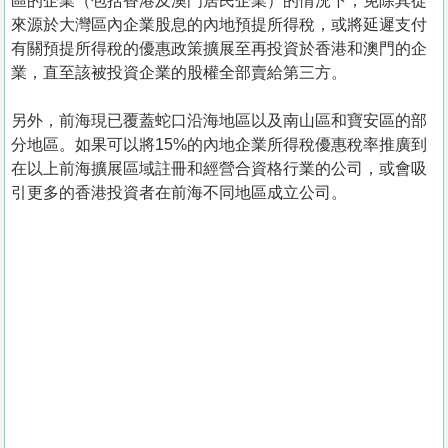
區的企業（包括香港及澳門居民企業）的情況下，免除其從
來源於大灣區內企業股息的內地預提所得稅，或將延遲支付
有關預提所得稅的優惠政策擴展至再投資於香港和澳門的企
業，直至該被投資企業的股權全部賣給第三方。
另外，前海現已覆蓋蛇口沿海地區以及南山區和寶安區的部
分地區。如果可以將15%的內地企業所得稅優惠稅率推廣到
在以上前海擴展區域註冊和經營合資格行業的公司，或會吸
引更多的香港投資者在前海不同地區成立公司。