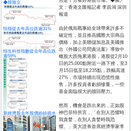
然是十分看好港股市場。◆圖／
◆韓致立
文：香港文匯報記者 李昌鴻 深圳
報道
由於俄烏戰事給全球帶來許多不
恒指從去年高位跌逾31%
確定性，並且推高國際大宗商品
價格，加上美聯儲加息及美國推
出《外國公司問責法案》導致中
恒生科技指數從去年高位跌
逾59%
概股大跌拖累港股，港股從2月10
日的25,000點附近一路下挫，至3
月15日低至18,235點，跌幅高達
27%，市場持續出現恐慌性拋
售，許多投資者虧損慘重，一些
基金面臨很大的贖回壓力。
然而，機會是跌出來的，正如股
神巴菲特所言，「在別人恐懼時
新經濟股去年股價紛紛插水
我貪婪，在別人貪婪時我恐
懼。」英大證券首席經濟學家李