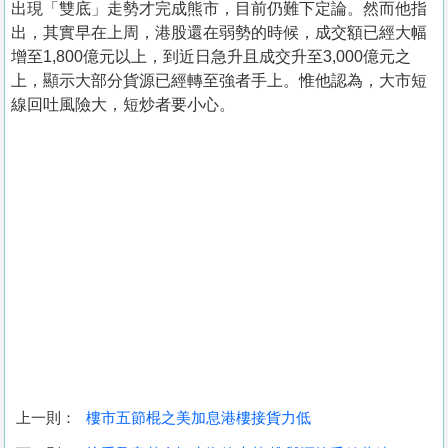
出現「雙底」走勢才完成熊市，目前仍難下定論。然而他指
出，其實早在上周，港股還在弱勢的時候，成交額已經大幅
增至1,800億元以上，到近日急升且成交升至3,000億元之
上，顯示大部分貨源已經轉至強者手上。惟他認為，大市短
線回吐風險大，短炒者要小心。
上一則：
樓市五節棍之美加息港樓接貨力低