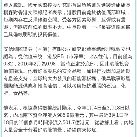
買入騰訊。國元國際控股研究部首席策略兼先進製造組組長
楊森對香港文匯報記者表示，港股目前處於估值底部區域，
短期內存在反彈修復空間。受各方因素影響，反彈或有震
盪，但跌破前低的概率不大。中長期看，一些長賽道龍頭股
已具備較明顯的投資價值。
安信國際證券（香港）有限公司研究部董事總經理韓致立也
認為，從估值來說，港股PB（市淨率）比以往低，目前僅為
0.82，2016年2月為0.98，當時正處於底部，因此港股投資
價值顯現。他看好高股息的安全品種，如銀行股因加息周期
有息差支持，全球均大力發展的新能源板塊，俄烏戰事影響
國際能源供應和推高油價，可以考慮抵抗通脹的石油、化
肥、食品等。
他表示，根據萬得數據統計顯示，今年1月4日至3月18日以
來，內地南下資金淨流入985.9億港元，其中最近3月1日至
18日的半個多月時間淨流入501.7億港元，從數據上看，內地
大量資金十分看好港股前景，紛紛前來抄底。