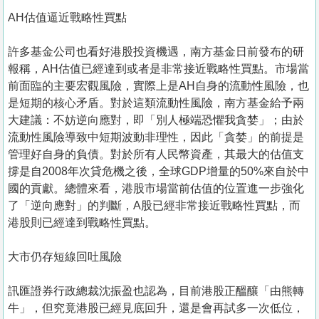
AH估值逼近戰略性買點
許多基金公司也看好港股投資機遇，南方基金日前發布的研
報稱，AH估值已經達到或者是非常接近戰略性買點。市場當
前面臨的主要宏觀風險，實際上是AH自身的流動性風險，也
是短期的核心矛盾。對於這類流動性風險，南方基金給予兩
大建議：不妨逆向應對，即「別人極端恐懼我貪婪」；由於
流動性風險導致中短期波動非理性，因此「貪婪」的前提是
管理好自身的負債。對於所有人民幣資產，其最大的估值支
撐是自2008年次貸危機之後，全球GDP增量的50%來自於中
國的貢獻。總體來看，港股市場當前估值的位置進一步強化
了「逆向應對」的判斷，A股已經非常接近戰略性買點，而
港股則已經達到戰略性買點。
大市仍存短線回吐風險
訊匯證券行政總裁沈振盈也認為，目前港股正醞釀「由熊轉
牛」，但究竟港股已經見底回升，還是會再試多一次低位，