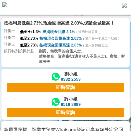
按揭利息低至2.73%,現金回贈高達 2.03%,保證全城最高！
主
計劃一
頁
低至H+1.3%
按揭現金回贈 2.1%
適用於新居屋
代
計劃二
理
低至2.73%
按揭現金回贈高達 2.03%
適用於一手及二手私樓
計劃三
搵
低至2.73%
按揭現金回贈高達 2.03%
適用於轉按套現
銀行特別按揭計劃
劏房、無稅單的自僱人士、
樓/
債務整合、資產審批(適合收入不足人士)、唐樓、村
成
屋等等
交
劉小姐
6332 2553
業
即時查詢
主
放
許小姐
6516 8889
盤
即時查詢
宅
谷
新居屋按揭，準業主預先Whatsapp登記可享有額外宅谷回