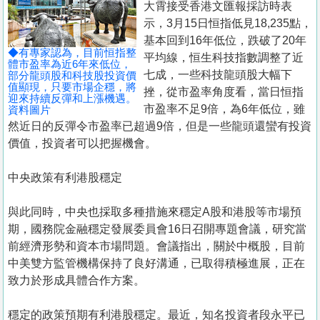
大霄接受香港文匯報採訪時表
示，3月15日恒指低見18,235點，
基本回到16年低位，跌破了20年
◆有專家認為，目前恒指整
平均線，恒生科技指數調整了近
體市盈率為近6年來低位，
七成，一些科技龍頭股大幅下
部分龍頭股和科技股投資價
值顯現，只要市場企穩，將
挫，從市盈率角度看，當日恒指
迎來持續反彈和上漲機遇。
市盈率不足9倍，為6年低位，雖
資料圖片
然近日的反彈令市盈率已超過9倍，但是一些龍頭還蠻有投資
價值，投資者可以把握機會。
中央政策有利港股穩定
與此同時，中央也採取多種措施來穩定A股和港股等市場預
期，國務院金融穩定發展委員會16日召開專題會議，研究當
前經濟形勢和資本市場問題。會議指出，關於中概股，目前
中美雙方監管機構保持了良好溝通，已取得積極進展，正在
致力於形成具體合作方案。
穩定的政策預期有利港股穩定。最近，知名投資者段永平已