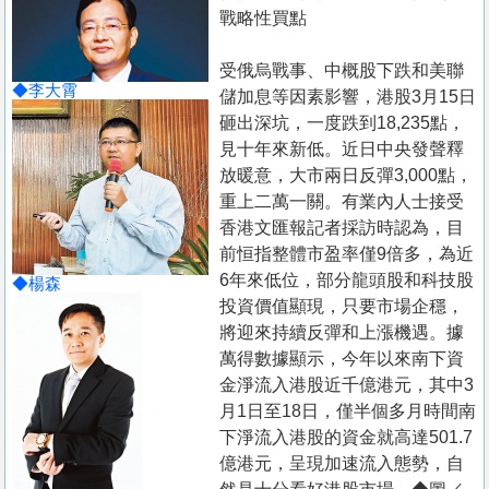
置
戰略性買點
業
受俄烏戰事、中概股下跌和美聯
手
◆李大霄
儲加息等因素影響，港股3月15日
冊
砸出深坑，一度跌到18,235點，
見十年來新低。近日中央發聲釋
關
放暖意，大市兩日反彈3,000點，
於
重上二萬一關。有業內人士接受
我
香港文匯報記者採訪時認為，目
們
前恒指整體市盈率僅9倍多，為近
6年來低位，部分龍頭股和科技股
◆楊森
投資價值顯現，只要市場企穩，
將迎來持續反彈和上漲機遇。據
萬得數據顯示，今年以來南下資
金淨流入港股近千億港元，其中3
月1日至18日，僅半個多月時間南
下淨流入港股的資金就高達501.7
億港元，呈現加速流入態勢，自