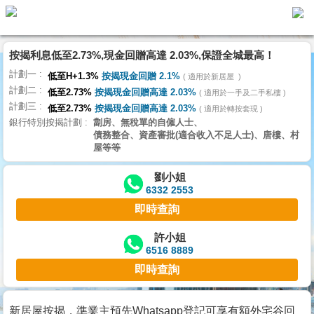
按揭利息低至2.73%,現金回贈高達 2.03%,保證全城最高！
主
計劃一
頁
低至H+1.3%
按揭現金回贈 2.1%
適用於新居屋
代
計劃二
理
低至2.73%
按揭現金回贈高達 2.03%
適用於一手及二手私樓
計劃三
搵
低至2.73%
按揭現金回贈高達 2.03%
適用於轉按套現
銀行特別按揭計劃
劏房、無稅單的自僱人士、
樓/
債務整合、資產審批(適合收入不足人士)、唐樓、村
成
屋等等
交
劉小姐
6332 2553
業
即時查詢
主
放
許小姐
6516 8889
盤
即時查詢
宅
谷
新居屋按揭，準業主預先Whatsapp登記可享有額外宅谷回