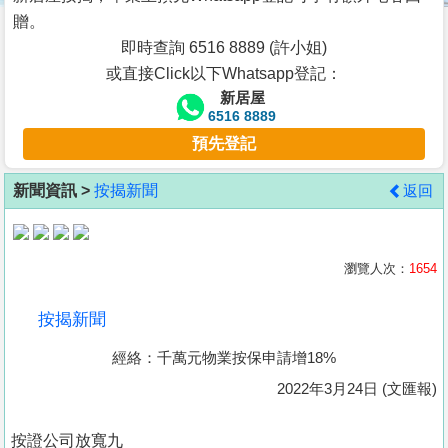
按
贈。
揭
即時查詢 6516 8889 (許小姐)
或直接Click以下Whatsapp登記：
地
新居屋
產
6516 8889
博
預先登記
客
新聞資訊 >
按揭新聞
返回
地
產
新
瀏覽人次：
1654
聞
按揭新聞
數
經絡：千萬元物業按保申請增18%
據
公
2022年3月24日 (文匯報)
佈
按證公司放寬九