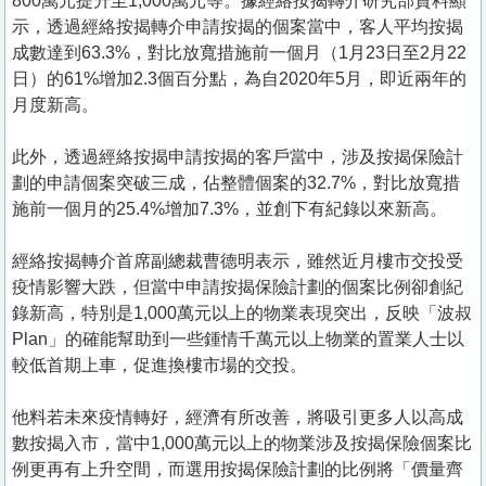
800萬元提升至1,000萬元等。據經絡按揭轉介研究部資料顯
示，透過經絡按揭轉介申請按揭的個案當中，客人平均按揭
成數達到63.3%，對比放寬措施前一個月（1月23日至2月22
日）的61%增加2.3個百分點，為自2020年5月，即近兩年的
月度新高。
此外，透過經絡按揭申請按揭的客戶當中，涉及按揭保險計
劃的申請個案突破三成，佔整體個案的32.7%，對比放寬措
施前一個月的25.4%增加7.3%，並創下有紀錄以來新高。
經絡按揭轉介首席副總裁曹德明表示，雖然近月樓市交投受
疫情影響大跌，但當中申請按揭保險計劃的個案比例卻創紀
錄新高，特別是1,000萬元以上的物業表現突出，反映「波叔
Plan」的確能幫助到一些鍾情千萬元以上物業的置業人士以
較低首期上車，促進換樓市場的交投。
他料若未來疫情轉好，經濟有所改善，將吸引更多人以高成
數按揭入市，當中1,000萬元以上的物業涉及按揭保險個案比
例更再有上升空間，而選用按揭保險計劃的比例將「價量齊