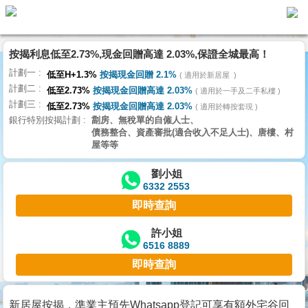
按揭利息低至2.73%,現金回贈高達 2.03%,保證全城最高！
主
計劃一
頁
低至H+1.3%
按揭現金回贈 2.1%
適用於新居屋
代
計劃二
理
低至2.73%
按揭現金回贈高達 2.03%
適用於一手及二手私樓
計劃三
搵
低至2.73%
按揭現金回贈高達 2.03%
適用於轉按套現
銀行特別按揭計劃
劏房、無稅單的自僱人士、
樓/
債務整合、資產審批(適合收入不足人士)、唐樓、村
成
屋等等
交
劉小姐
6332 2553
業
即時查詢
主
放
許小姐
6516 8889
盤
即時查詢
宅
谷
新居屋按揭，準業主預先Whatsapp登記可享有額外宅谷回