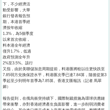
置
下，不少經濟活
業
動受影響，大華
銀行發表報告預
手
期，本港首季經
冊
濟按年收縮
1.3%，為5個季度
關
以來首次收縮，
於
料本港全年經濟
我
僅升1.7%，低過
們
政府預測全年升
2%至3.5%。該行
又指，由於美聯儲加息周期提前，料港匯將較以往更快跌至
7.85弱方兌換保證水平，料港匯次季已達7.84算，隨後從第3
季起至少到明年首季為7.85算。香港文匯報訊（記者 馬翠
媚）
報告提到，在俄烏衝突持續下，國際制裁措施為環球供應鏈
帶來衝擊，亦對香港經濟產生負面影響，進一步削弱消費者