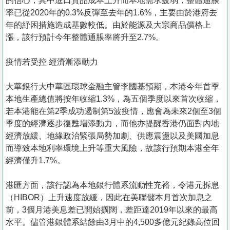
的信心，其中進口貨品成本上升而本地需求疲弱，整體通脹
率已從2020年的0.3%反彈至去年的1.6%，主要由於港府去
年的紓困措施造成基數較低。由於能源及大宗商品價格上
漲，該行預計今年整體通脹率將升至2.7%。
疫情若受控 經濟漸添動力
大華銀行大中華區環球金融主管李國基預期，本港今年首季
本地生產總值將按年收縮1.3%，為五個季度以來首次收縮，
若本港能在第2季成功遏制第5波疫情，應會為未來2個至3個
季度的經濟逐步復甦增添動力，而他亦提醒香港仍面對內地
經濟放緩、地緣政治緊張局勢加劇、供應震盪以及美國加息
而導致本地利率環境上升等重大風險，故該行預期本港全年
經濟僅升1.7%。
港匯方面，該行認為本地銀行體系流動性充裕，令港元拆息
（HIBOR）上升速度放緩，因此在美聯儲本月首次加息之
前，3個月港美息差已開始擴闊，差距達2019年以來的最高
水平。儘管港銀體系結餘由3月中的4,500多億元紀錄高位回