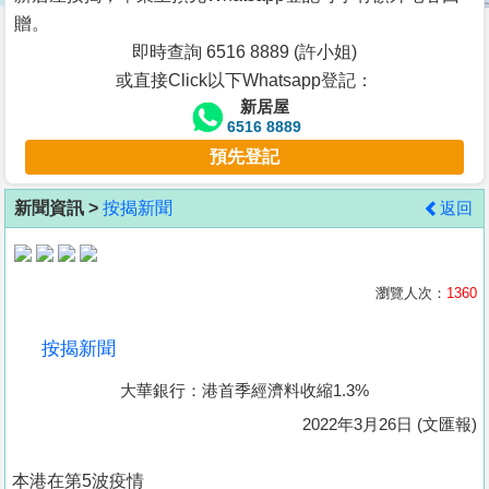
按
贈。
揭
即時查詢 6516 8889 (許小姐)
或直接Click以下Whatsapp登記：
地
新居屋
產
6516 8889
博
預先登記
客
新聞資訊 >
按揭新聞
返回
地
產
新
瀏覽人次：
1360
聞
按揭新聞
數
大華銀行：港首季經濟料收縮1.3%
據
公
2022年3月26日 (文匯報)
佈
本港在第5波疫情