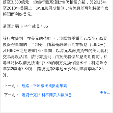
落至3,380億元，但銀行體系流動性仍相當充裕，與2015年
至2018年美國上一次加息周期相似，港美息差可能持續向負
擴闊而利好美元。
港匯走弱 下半年或見7.85
該行亦提到，在美元的帶動下，港匯首季重回7.75至7.85兌
換保證區間的上半部分，隨着倫敦銀行同業拆息（LIBOR）
及HIBOR之息差重回正區間，以港元為融資貨幣的美元套利
交易再度活躍。該行亦提到，由於美聯儲加息周期提前，料
港匯將比以前更快達到7.85的弱方兌換保證水平，料港匯今
年第2季達7.84算，隨後從第3季起至少到明年首季為7.85
算。
上一則：
經絡：平均樓按成數兩年高
收
更多...
下一則：
港資金充裕 料不隨美大幅加息
藏
樓
盤