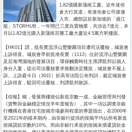
置
1.82億購新蒲崗工廈。近年迷你
業
倉大行其道，有迷你倉公司接連
入市。總部設於新加坡的「過江
手
龍」STORHUB，一年間已三度自置物業，共涉近7億元，本
冊
月以1.82億元購入新蒲崗百勝工廠大廈近4.5萬方呎樓面。
關
【HK01】謂，批長實流浮山豐樂圍項目遭司法覆核，城規會
於
上訴得直。城規會早前批准長實（1113）位於流浮山豐樂圍
我
及后海灣濕地的發展項目，環保觸覺時任主席譚凱邦以個人
們
身分入稟，提出司法覆核要求推翻決定獲批，城規會不服上
訴。上訴庭今日（30日）於高等法院公布判詞，裁定城規會
上訴得直，駁回司法覆核，判譚凱邦敗訴。
【信報】稱，發展商樓按佔新造宗數一成。金融管理局刊發
《貨幣與金融穩定情況半年度報告》，其中一項以調查非銀
行機構在香港住宅按揭市場參與程度的專題指出，在2000年
至2021年的樣本期內，由非銀行提供的按揭平均佔所有新造
按揭貸款宗數約10%。而由非銀行承造的按揭未償還貸款金