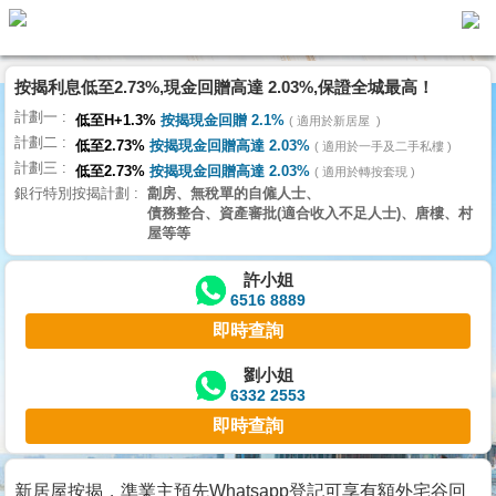
按揭利息低至2.73%,現金回贈高達 2.03%,保證全城最高！
主
計劃一
頁
低至H+1.3%
按揭現金回贈 2.1%
適用於新居屋
代
計劃二
理
低至2.73%
按揭現金回贈高達 2.03%
適用於一手及二手私樓
計劃三
搵
低至2.73%
按揭現金回贈高達 2.03%
適用於轉按套現
銀行特別按揭計劃
劏房、無稅單的自僱人士、
樓/
債務整合、資產審批(適合收入不足人士)、唐樓、村
成
屋等等
交
許小姐
6516 8889
業
即時查詢
主
放
劉小姐
6332 2553
盤
即時查詢
宅
谷
新居屋按揭，準業主預先Whatsapp登記可享有額外宅谷回