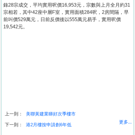
錄28宗成交，平均實用呎價16,953元，宗數與上月全月約31
宗相若，其中42座中層F室，實用面積284呎，2房間隔，早
前叫價529萬元，日前反價後以555萬元易手，實用呎價
19,542元。
上一則：
美聯黃建業睇好次季樓市
收
更多...
下一則：
港2月樓按申請創6年低
藏