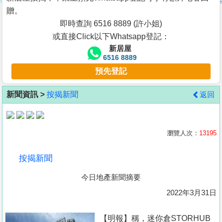
按
贈。
揭
即時查詢 6516 8889 (許小姐)
或直接Click以下Whatsapp登記：
地
新居屋
產
6516 8889
博
預先登記
客
新聞資訊 >
按揭新聞
返回
地
產
新
瀏覽人次：
13195
聞
按揭新聞
數
今日地產新聞摘要
據
公
2022年3月31日
佈
【明報】稱，迷你倉STORHUB