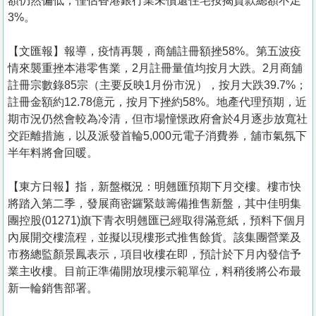
額仍然偏低，僅佔香港銀行業未償還住宅按揭貸款總額不足
3%。
【文匯報】報導，疫情再襲，商舖註冊額挫58%。第五波疫
情來襲重挫本港零售業，2月註冊量值均按月大跌。2月商舖
註冊宗數錄85宗（主要反映1月份市況），按月大跌39.7%；
註冊金額約12.78億元，按月下挫約58%。地產代理預期，近
期市況仍然會較為冷清，但市場憧憬政府會於4月逐步放寬社
交距離措施，以及派發首輪5,000元電子消費券，舖市氣氛下
半年料將會回暖。
【東方日報】指，新盤概況：明翹匯預期下月交樓。樓市快
將踏入第二季，發展商密鑼緊鼓籌備推售新盤，其中佳明集
團控股(01271)旗下青衣明翹匯已經取得滿意紙，預料下個月
內展開交樓流程，並擬以現樓形式推售餘貨。該集團營業及
市務總監顏景鳳表示，項目收樓在即，預計於下月內發信予
業主收樓。目前正準備開放現樓示範單位，料稍後將公布最
新一輪銷售部署。