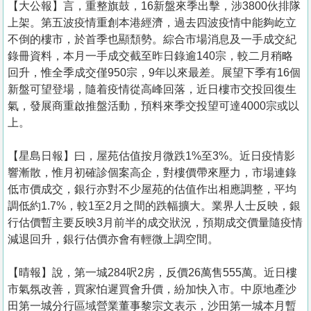
【大公報】言， 重整旗鼓，16新盤來季出擊，涉3800伙排隊
上架。第五波疫情重創本港經濟，過去四波疫情中能夠屹立
不倒的樓市，於首季也顯頹勢。綜合市場消息及一手成交紀
錄冊資料，本月一手成交截至昨日錄逾140宗，較二月稍略
回升，惟全季成交僅950宗，9年以來最差。展望下季有16個
新盤可望登場，隨着疫情從高峰回落，近日樓市交投回復生
氣，發展商重啟推盤活動，預料來季交投望可達4000宗或以
上。
【星島日報】曰，屋苑估值按月微跌1%至3%。近日疫情影
響漸散，惟月初確診個案高企，對樓價帶來壓力，市場連錄
低市價成交，銀行亦對不少屋苑的估值作出相應調整，平均
調低約1.7%，較1至2月之間的跌幅擴大。業界人士反映，銀
行估價暫主要反映3月前半的成交狀況，預期成交價量隨疫情
減退回升，銀行估價亦會有輕微上調空間。
【晴報】說，第一城284呎2房，反價26萬售555萬。近日樓
市氣氛改善，買家怕遲買會升價，紛加快入市。中原地產沙
田第一城分行區域營業董事黎宗文表示，沙田第一城本月暫