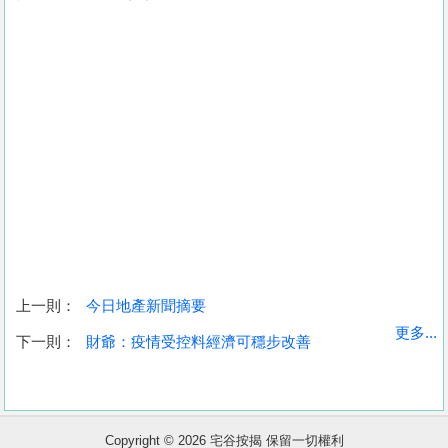
上一則：
今日地產新聞摘要
收
更多...
下一則：
財爺：疫情受控料經濟可穩步改善
藏
樓
盤
Copyright © 2026 宅谷按揭 保留一切權利