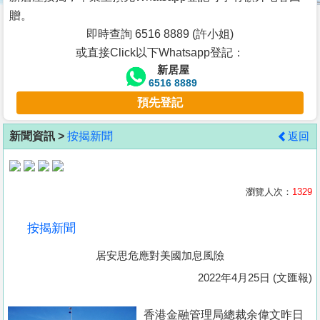
按
贈。
揭
即時查詢 6516 8889 (許小姐)
或直接Click以下Whatsapp登記：
地
新居屋
產
6516 8889
博
預先登記
客
新聞資訊 >
按揭新聞
返回
地
產
新
瀏覽人次：
1329
聞
按揭新聞
數
居安思危應對美國加息風險
據
公
2022年4月25日 (文匯報)
佈
香港金融管理局總裁余偉文昨日