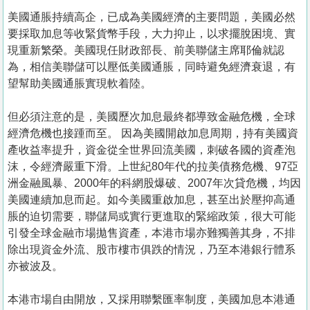
美國通脹持續高企，已成為美國經濟的主要問題，美國必然
要採取加息等收緊貨幣手段，大力抑止，以求擺脫困境、實
現重新繁榮。美國現任財政部長、前美聯儲主席耶倫就認
為，相信美聯儲可以壓低美國通脹，同時避免經濟衰退，有
望幫助美國通脹實現軟着陸。
但必須注意的是，美國歷次加息最終都導致金融危機，全球
經濟危機也接踵而至。 因為美國開啟加息周期，持有美國資
產收益率提升，資金從全世界回流美國，刺破各國的資產泡
沫，令經濟嚴重下滑。上世紀80年代的拉美債務危機、97亞
洲金融風暴、2000年的科網股爆破、2007年次貸危機，均因
美國連續加息而起。如今美國重啟加息，甚至出於壓抑高通
脹的迫切需要，聯儲局或實行更進取的緊縮政策，很大可能
引發全球金融市場拋售資產，本港市場亦難獨善其身，不排
除出現資金外流、股市樓市俱跌的情況，乃至本港銀行體系
亦被波及。
本港市場自由開放，又採用聯繫匯率制度，美國加息本港通