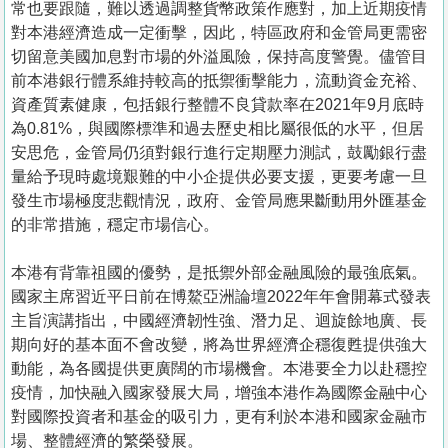
常也要跟隨，難以透過調整貨幣政策作應對，加上近期疫情
對本港經濟造成一定衝擊，因此，特區政府和金管局更需密
切留意美國加息對市場的外溢風險，保持高度警覺。儘管目
前本港銀行體系維持較高的抵禦衝擊能力，流動資金充裕、
資產質素健康，包括銀行整體不良貸款率在2021年9月底時
為0.81%，與國際標準和過去歷史相比屬很低的水平，但居
安思危，金管局仍須對銀行進行定期壓力測試，鼓勵銀行盡
量給予現時處境艱難的中小企提供必要支援，更要考慮一旦
發生市場極度悲觀情況，政府、金管局應果斷動用外匯基金
的非常措施，穩定市場信心。
本港有背靠祖國的優勢，是抵禦外部金融風險的最強底氣。
國家主席習近平日前在博鰲亞洲論壇2022年年會開幕式發表
主旨演講指出，中國經濟韌性強、潛力足、迴旋餘地廣、長
期向好的基本面不會改變，將為世界經濟企穩復甦提供強大
動能，為各國提供更廣闊的市場機會。本港要全力以赴穩控
疫情，加快融入國家發展大局，增強本港作為國際金融中心
對國際投資者和基金的吸引力，更有利於本港和國家金融市
場、整體經濟的繁榮發展。