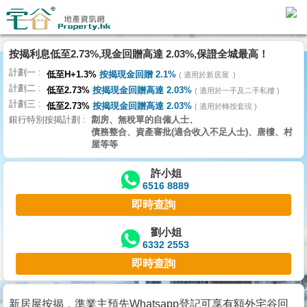
代
理
按揭利息低至2.73%,現金回贈高達 2.03%,保證全城最高！
主
計劃一
頁
低至H+1.3%
按揭現金回贈 2.1%
適用於新居屋
計劃二
低至2.73%
按揭現金回贈高達 2.03%
適用於一手及二手私樓
計劃三
搵
低至2.73%
按揭現金回贈高達 2.03%
適用於轉按套現
銀行特別按揭計劃
劏房、無稅單的自僱人士、
樓/
債務整合、資產審批(適合收入不足人士)、唐樓、村
成
屋等等
交
許小姐
6516 8889
業
即時查詢
主
放
劉小姐
6332 2553
盤
即時查詢
宅
谷
新居屋按揭，準業主預先Whatsapp登記可享有額外宅谷回