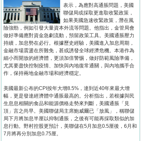
置
表示，為應對高通脹問題，美國
業
聯儲局或採取更進取收緊政策，
如果美國急速收緊政策，潛在風
手
險強勁，例如引發大量資本外流等問題。他指出，金管局會
冊
做好準備應對資金急劇流動，預留政策工具。美國通脹壓力
持續，加息勢在必行。根據歷史經驗，美國進入加息周期，
關
金融市場震盪在所難免，甚或誘發全球經濟危機。本港作為
於
細小而開放的經濟體，更須加倍警惕，做好防範風險準備，
我
尤其要盡快控制疫情、加快與內地復常通關，與內地攜手合
們
作，保持兩地金融市場和經濟穩定。
美國最新公布的CPI按年大增8.5%，達到近40年來最大增
幅，更是發達經濟體中通脹最高的。分析指出，若根據與民
生息息相關的食品和能源價格走勢來判斷，美國通脹「見
頂」言之尚早。美國聯儲局主席鮑威爾已「放風」，稱聯儲
局下月將加息半厘以抑制通脹，之後有可能再採取類似的加
息行動。野村控股更預計，美聯儲在5月加息0.5厘後，6月和
7月將再分別加息0.75厘。