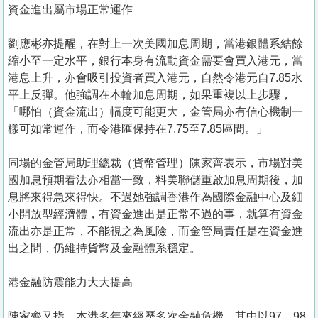
資金進出屬市場正常運作
劉應彬亦提醒，在對上一次美國加息周期，當港銀體系結餘
縮小至一定水平，銀行本身有流動資金需要會買入港元，當
港息上升，亦會吸引投資者買入港元，自然令港元自7.85水
平上反彈。他強調在本輪加息周期，如果重複以上步驟，
「哪怕（資金流出）幅度可能更大，金管局亦有信心機制一
樣可如常運作，而令港匯保持在7.75至7.85區間。」
同場的金管局助理總裁（貨幣管理）陳家齊表示，市場對美
國加息預期看法亦相當一致，料美聯儲重啟加息周期後，加
息將來得急來得快。不過她強調香港作為國際金融中心及細
小開放型經濟體，有資金進出是正常不過的事，就算有資金
流出亦是正常，不能視之為風險，而金管局責任是在資金進
出之間，仍維持貨幣及金融體系穩定。
港金融防震能力大大提高
陳家齊又指，本港多年來經歷多次金融危機，其中以97、98