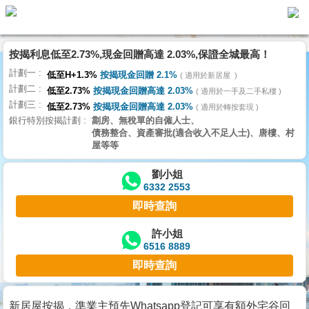
按揭利息低至2.73%,現金回贈高達 2.03%,保證全城最高！
主
計劃一
頁
低至H+1.3%
按揭現金回贈 2.1%
適用於新居屋
代
計劃二
理
低至2.73%
按揭現金回贈高達 2.03%
適用於一手及二手私樓
計劃三
搵
低至2.73%
按揭現金回贈高達 2.03%
適用於轉按套現
銀行特別按揭計劃
劏房、無稅單的自僱人士、
樓/
債務整合、資產審批(適合收入不足人士)、唐樓、村
成
屋等等
交
劉小姐
6332 2553
業
即時查詢
主
放
許小姐
6516 8889
盤
即時查詢
宅
谷
新居屋按揭，準業主預先Whatsapp登記可享有額外宅谷回