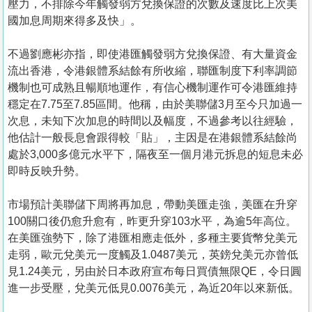
壓力，不排除今年觸發弱方兌換保證的次數及速度比上次美
國加息周期來得多及快」。
不過劉應彬亦指，即使港匯觸發弱方兌換保證、有大量資金
流出香港，令港銀體系結餘有所收縮，聯匯制度下利率調節
機制也可成熟且暢順地運作，有信心機制運作可令港匯維持
穩定在7.75至7.85區間。他稱，由於美聯儲3月至今只加過一
次息，未知下次加息的時間以及幅度，不過參考以往經驗，
他估計一般長息會跟得較「貼」，主因是在港銀體系結餘尚
處於3,000多億元水平下，隔夜至一個月港元拆息的短息未必
即時反映升勢。
市場預計美聯儲下周將再加息，帶動美匯走強，美匯在升穿
100關口後仍愈升愈有，昨更升穿103水平，為逾5年高位。
在美匯強勢下，除了港匯相應走低外，多種主要貨幣兌美元
走弱，歐元兌美元一度觸及1.0487美元，英鎊兌美元亦曾低
見1.24美元，另由於日本政府宣布每日買債無限QE，令日圓
進一步受壓，兌美元低見0.0076美元，為近20年以來新低。