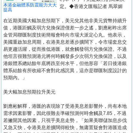
本港金融體系防震能力大大
定。◆香港文匯報記者 馬翠媚
提高
在近期美國大幅加息預期下，美元兌其他非美元貨幣持續升
值，港匯距觸及弱方兌換保證僅差一步之遙，劉應彬昨出席
金管局聯匯制度技術簡報會時向市場大派定心丸。他表示，
美國重啟加息周期，在港美息差逐步擴闊下，令市場套息交
易更趨活躍，從而推低港匯，就會觸發弱方兌換保證。不過
他坦言很難預測港元將何時觸發多少次弱方兌換保證，以及
港銀體系總結餘年底將跌至何水平，但他形容「若日後港銀
體系結餘有所收縮不會對此感詫異，這亦是聯匯制度設計的
預期內。」
美大幅加息預期拉升美元
劉應彬解釋，港匯的表現除了受港美息差影響外，尚有本地
需求因素影響，因此很難去準確預測何時會觸及7.85，不過
若撇開其他因素，只視乎美息走勢，「如果美聯儲加息步伐
又急又快，令港美息差擴闊得較快，無庸置疑會對港匯造成