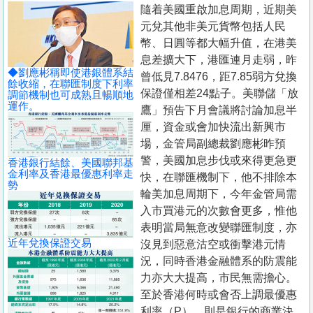
置
隨着美國重啟加息周期，近期美
元兌其他非美元貨幣包括人民
業
幣、日圓等都大幅升值，在港美
手
息差擴大下，港匯連月走弱，昨
冊
◆劉應彬稱即使港銀體系結
曾低見7.8476，距7.85弱方兌換
餘收縮，在聯匯制度下利率
保證僅相差24點子。美聯儲「放
調節機制也可成熟且暢順地
關
運作。
鷹」預告下月會議將討論加息半
於
厘，資金或會加快流出新興市
我
場，金管局副總裁劉應彬昨預
們
警，美國加息步伐或來得更急更
香港銀行結餘、美國聯邦基
金利率及香港最優惠利率走
快，在聯匯機制下，他不排除本
勢
輪美加息周期下，今年金管局需
入市買港元的次數會更多，惟他
表明當局無意改變聯匯制度，亦
近年兌換保證交易
沒見到惡意沽空或衝擊港元情
況，同時香港金融體系的防震能
力亦大大提高，市民無需擔心。
至於香港何時或會否上調最優惠
利率（P），則是銀行的商業決