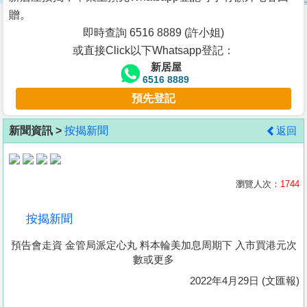
按
贈。
揭
即時查詢 6516 8889 (許小姐)
或直接Click以下Whatsapp登記：
地
新居屋
產
6516 8889
博
預先登記
客
新聞資訊 >
按揭新聞
返回
地
產
新
瀏覽人次：
1744
聞
按揭新聞
數
預告會走資 金管局派定心丸 料本輪美加息周期下 入市買港元次
據
數或更多
公
2022年4月29日 (文匯報)
佈