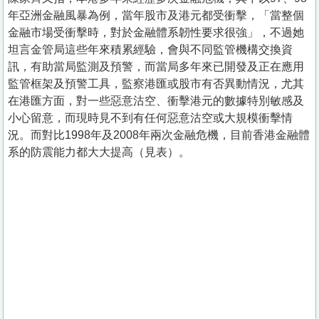
年亞洲金融風暴為例，當年股市及港元都受衝擊，「當整個
金融市場受衝擊時，對於金融體系韌性要求很強」，不過她
坦言金管局這些年來積累經驗，會與不同監管機構交換資
訊，有助當局監測及預警，而當局多年來已開發及正在應用
監管框架及預警工具，監察港匯或股市有否異動情況，尤其
在港匯方面，對一些惡意沽空、衝擊港元的數據特別敏感及
小心留意，而現時見不到有任何惡意沽空或大規模衝擊情
況。而對比1998年及2008年兩次金融危機，目前香港金融體
系的防震能力都大大提高（見表）。