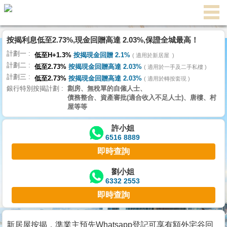
按揭利息低至2.73%,現金回贈高達 2.03%,保證全城最高！
主
計劃一
頁
低至H+1.3%
按揭現金回贈 2.1%
適用於新居屋
代
計劃二
理
低至2.73%
按揭現金回贈高達 2.03%
適用於一手及二手私樓
計劃三
搵
低至2.73%
按揭現金回贈高達 2.03%
適用於轉按套現
銀行特別按揭計劃
劏房、無稅單的自僱人士、
樓/
債務整合、資產審批(適合收入不足人士)、唐樓、村
成
屋等等
交
許小姐
6516 8889
業
即時查詢
主
放
劉小姐
6332 2553
盤
即時查詢
宅
谷
新居屋按揭，準業主預先Whatsapp登記可享有額外宅谷回