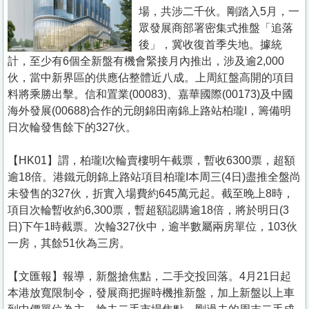
置
場，共涉二千伙。剛踏入5月，一
業
眾發展商部署密集式推盤「追落
後」，冀收復首季失地。據統
手
計，至少有6個全新盤有機會緊接月內推出，涉及逾2,000
冊
伙，當中新界區的供應佔整體近八成。上周紅盤高開的項目
料將乘勝出擊。信和置業(00083)、嘉華國際(00173)及中國
關
海外發展(00688)合作的元朗錦田南錦上路站柏瓏I，籌備明
於
日次輪發售餘下的327伙。
我
們
【HK01】謂，柏瓏I次輪賣樓明午截票，暫收6300票，超額
逾18倍。港鐵元朗錦上路站項目柏瓏I本周三(4日)盡推全盤尚
未發售的327伙，折實入場費約645萬元起。截至晚上8時，
項目次輪暫收約6,300票，暫超額認購逾18倍，將於明日(3
日)下午1時截票。次輪327伙中，逾半數屬兩房單位，103伙
一房，其餘51伙為三房。
【文匯報】報導，新盤搶焦點，二手交投回落。4月21日起
本港放寬限制令，發展商把握時機推新盤，加上新盤以上車