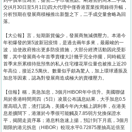
到中價單位為主，搶去二手市場焦點。剛過去的周末二手成
交(4月30日至5月1日)四大代理中僅香港置業按周錄得升幅，
分析預期在發展商積極推出新盤之下，二手成交量會略為回
落。
【大公報】言，短期新貨偏少，發展商無減價壓力。本港今
年初爆發的第5波新冠疫情，是過去兩年多來，最嚴峻的一
波，迫使政府推出更多防疫措施，大部分經濟活動因此受影
響，其中發展商今年首季賣樓大計幾乎完全停擺，同時截至
首季末所累積待批預售的私人住宅樓花單位量也被推上近20
年高位，接近2.5萬伙。數量似乎頗為驚人，加上環球通脹及
加息等因素，認為對發展商造成極大的賣樓壓力。
【信報】稱，美急加息，3個月HIBOR年中倍升。美國聯儲
局於香港時間周四（5日）凌晨公布議息結果，大手加息0.5
厘高唱入雲，渣打認為，美國今年內大幅上調利率，在港美
息差擴闊下，港滙於今季很可能觸及7.85弱方兌換保證水
平，揭開走資序幕；港息料急速上揚，預計到下月底，3個月
期限的港元拆息（HIBOR）較現水平0.72875厘抽高近倍至