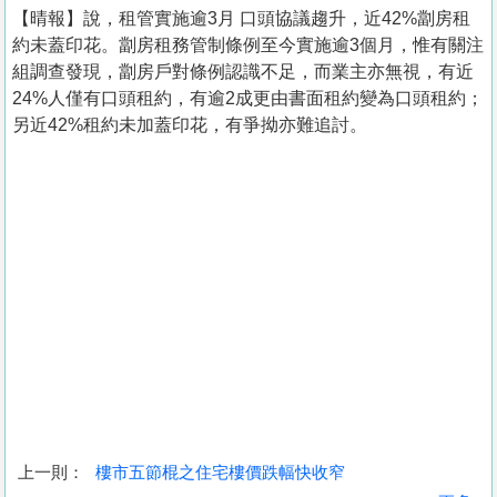
【晴報】說，租管實施逾3月 口頭協議趨升，近42%劏房租
約未蓋印花。劏房租務管制條例至今實施逾3個月，惟有關注
組調查發現，劏房戶對條例認識不足，而業主亦無視，有近
24%人僅有口頭租約，有逾2成更由書面租約變為口頭租約；
另近42%租約未加蓋印花，有爭拗亦難追討。
上一則：
樓市五節棍之住宅樓價跌幅快收窄