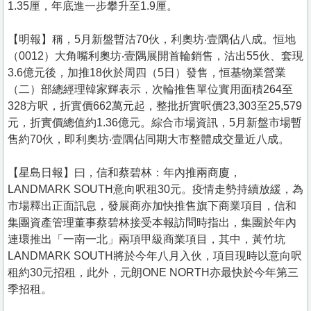
1.35厘，年底進一步攀升至1.9厘。
【明報】稱，5月新盤暫沽70伙，利奧坊‧壹隅佔八成。恒地
（0012）大角嘴利奧坊‧壹隅展開首輪銷售，沽出55伙、套現
3.6億元後，加推18伙於周四（5日）發售，恒基物業營業
（二）部總經理韓家輝表示，次輪推售單位實用面積264至
328方呎，折實價662萬元起，整批折實呎價23,303至25,579
元，折實價總值約1.36億元。綜合市場資訊，5月新盤市場暫
售約70伙，即利奧坊‧壹隅佔同期大市整體成交量近八成。
【星島日報】曰，信和蔡碧林：年內推兩商廈，
LANDMARK SOUTH意向呎租30元。疫情走勢持續放緩，為
市場釋出正面訊息，發展商亦加快推售旗下商業項目，信和
集團資產管理董事蔡碧林接受本報訪問時指出，集團於年內
連環推出「一南一北」兩項甲級商業項目，其中，黃竹坑
LANDMARK SOUTH將於今年八月入伙，項目現時以意向呎
租約30元招租，此外，元朗ONE NORTH亦最快於今年第三
季招租。