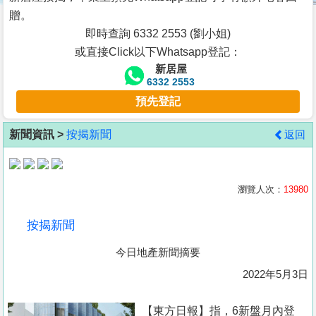
按
贈。
揭
即時查詢 6332 2553 (劉小姐)
或直接Click以下Whatsapp登記：
地
新居屋
產
6332 2553
博
預先登記
客
新聞資訊 >
按揭新聞
返回
地
產
新
瀏覽人次：
13980
聞
按揭新聞
數
今日地產新聞摘要
據
公
2022年5月3日
佈
【東方日報】指，6新盤月內登