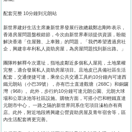
配套完整 10分鐘到元朗站
新世界建好生活主席兼新世界發展行政總裁鄭志剛昨表示，
香港房屋問題盤根錯節，今次由新世界牽頭提供資源，盼能
解決香港「住屋難、上車難」的問題，「我們希望透過房社
企，興建非牟利私人資助房屋，為房屋問題找到新出路。」
團隊昨解釋今次選址，指地皮鄰近多個私人屋苑，土地業權
完整，適合發展私人資助房屋項目。且地皮已具備社區生活
配套，交通便捷可達，乘坐公共交通工具約10分鐘內可達西
鐵元朗站（小巴39號），亦有巴士直達觀塘（268C）和銅鑼
灣（968）。此外，步行約10分鐘可達元朗公園、元朗大球
場和公眾泳池等社區設施。購物方面，可搭小巴和輕鐵直達
元朗市中心， 一路之隔的新世界同系住宅項目溱柏亦有商
店。此外，附近地段將興建公營資助房屋及青年宿舍等，區
內生活配套將更完善。