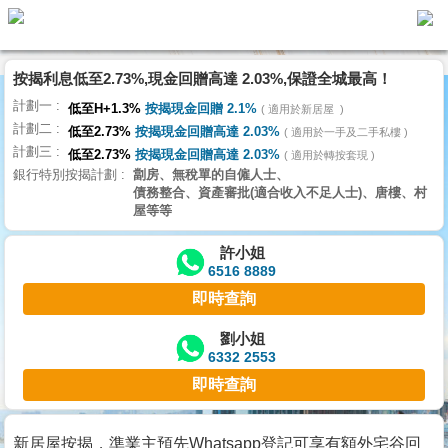
代
理
按揭利息低至2.73%,現金回贈高達 2.03%,保證全城最高！
主
計劃一
頁
低至H+1.3%
按揭現金回贈 2.1%
適用於新居屋
計劃二
低至2.73%
按揭現金回贈高達 2.03%
適用於一手及二手私樓
計劃三
搵
低至2.73%
按揭現金回贈高達 2.03%
適用於轉按套現
銀行特別按揭計劃
劏房、無稅單的自僱人士、
樓/
債務整合、資產審批(適合收入不足人士)、唐樓、村
成
屋等等
交
許小姐
6516 8889
業
即時查詢
主
放
劉小姐
6332 2553
盤
即時查詢
宅
谷
新居屋按揭，準業主預先Whatsapp登記可享有額外宅谷回