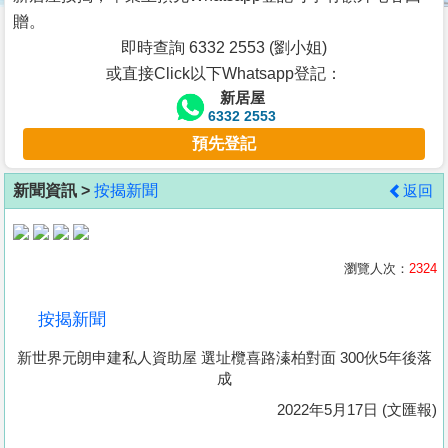
按
贈。
揭
即時查詢 6332 2553 (劉小姐)
或直接Click以下Whatsapp登記：
地
新居屋
產
6332 2553
博
預先登記
客
新聞資訊 >
按揭新聞
返回
地
產
新
瀏覽人次：
2324
聞
按揭新聞
數
新世界元朗申建私人資助屋 選址欖喜路溱柏對面 300伙5年後落
據
成
公
2022年5月17日 (文匯報)
佈