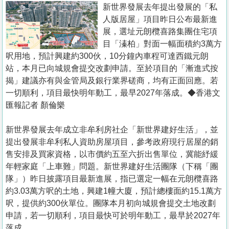
置
新世界發展去年提出發展的「私
人版居屋」項目昨日公布最新進
業
展，選址元朗欖喜路集團住宅項
手
目「溱柏」對面一幅面積約3萬方
冊
呎用地，預計興建約300伙，10分鐘內車程可達西鐵元朗
站，本月已向城規會提交改劃申請。至於項目的「漸進式按
關
揭」建議亦有與金管局及銀行業界磋商，均有正面回應。若
於
一切順利，項目最快明年動工，最早2027年落成。◆香港文
我
匯報記者 顏倫樂
們
新世界發展去年成立非牟利房社企「新世界建好生活」，並
提出發展非牟利私人資助房屋項目，參考政府現行居屋的銷
售安排及買家資格，以市價約五至六折出售單位，冀能紓緩
年輕家庭「上車難」問題。新世界建好生活團隊（下稱「團
隊」）昨日披露項目最新進展，指已選定一幅在元朗欖喜路
約3.03萬方呎的土地，興建1幢大廈，預計總樓面約15.1萬方
呎，提供約300伙單位。團隊本月初向城規會提交土地改劃
申請，若一切順利，項目最快可於明年動工，最早於2027年
落成。