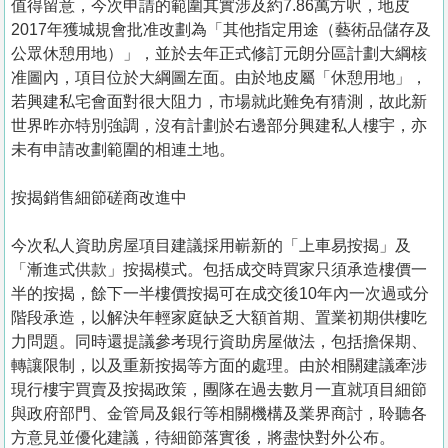
值得留意，今次申請的範圍其實涉及約7.86萬方呎，地皮
2017年獲城規會批准改劃為「其他指定用途（藝術品儲存及
公眾休憩用地）」，並於去年正式修訂元朗分區計劃大綱核
准圖內，項目位於大綱圖左面。由於地皮屬「休憩用地」，
若興建私宅會面對很大阻力，市場就此難免有猜測，故此新
世界昨亦特別強調，沒有計劃於右邊部分興建私人樓宇，亦
未有申請改劃範圍的相連土地。
按揭銷售細節磋商改進中
今次私人資助房屋項目建議採用嶄新的「上車易按揭」及
「漸進式供款」按揭模式。包括成交時買家只須承造樓價一
半的按揭，餘下一半樓價按揭可在成交後10年內一次過或分
階段承造，以解決年輕家庭缺乏大額首期、置業初期供樓吃
力問題。同時還提議參考現行資助房屋做法，包括擔保期、
轉讓限制，以及重新按揭等方面的處理。由於相關建議牽涉
現行樓宇買賣及按揭政策，團隊在過去數月一直就項目細節
與政府部門、金管局及銀行等相關機構及業界商討，聆聽各
方意見並優化建議，待細節落實後，將盡快對外公布。