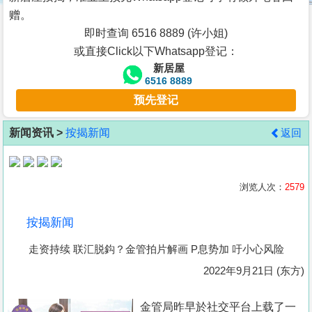
按
赠。
揭
即时查询 6516 8889 (许小姐)
或直接Click以下Whatsapp登记：
地
新居屋
产
6516 8889
博
预先登记
客
新闻资讯 >
按揭新闻
返回
地
产
新
浏览人次：
2579
闻
按揭新闻
数
走资持续 联汇脱鈎？金管拍片解画 P息势加 吁小心风险
据
公
2022年9月21日 (东方)
布
金管局昨早於社交平台上载了一