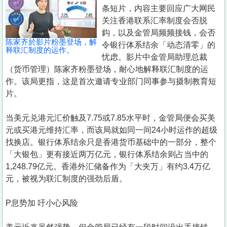
置
条短片，内容主要回应广大网民
业
关注香港联系汇率制度会否脱
鈎，以及金管局频频接钱，会否
手
陈家齐於影片粉墨登场，解
令银行体系结余「动态清零」的
册
释联汇制度的运作。
忧虑。影片中金管局助理总裁
（货币管理）陈家齐粉墨登场，耐心地解释联汇制度的运
关
作。该局更指，这是首次邀请专业部门同事参与摄制教育短
於
片。
我
们
当美元兑港元汇价触及7.75或7.85水平时，金管局便会买美
元或买港元维持汇率，而该局就如同一间24小时运作的超级
找换店。银行体系结余只是香港货币基础中的一部分，整个
「大银包」更有接近两万亿元，银行体系结余则占当中的
1,248.79亿元。香港外汇储备作为「大夹万」有约3.4万亿
元，被视为联汇制度的强劲后盾。
P息势加 吁小心风险