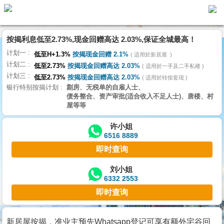
代
理
按揭利息低至2.73%,现金回赠高达 2.03%,保证全城最高！
主
计划一
页
低至H+1.3%
按揭现金回赠 2.1%
适用於新居屋
计划二
低至2.73%
按揭现金回赠高达 2.03%
适用於一手及二手私楼
计划三
搵
低至2.73%
按揭现金回赠高达 2.03%
适用於转按套现
银行特别按揭计划
劏房、无税单的自雇人士、
楼/
债务整合、资产审批(适合收入不足人士)、唐楼、村
成
屋等等
交
许小姐
6516 8889
业
即时查询
主
放
刘小姐
6332 2553
盘
即时查询
宅
谷
新居屋按揭，准业主预先Whatsapp登记可享有额外宅谷回