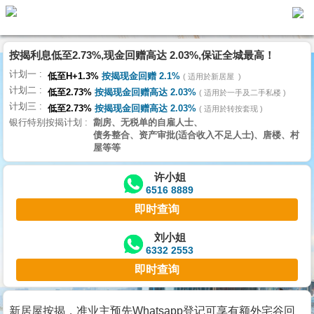
按揭利息低至2.73%,现金回赠高达 2.03%,保证全城最高！
主
计划一
页
低至H+1.3%
按揭现金回赠 2.1%
适用於新居屋
代
计划二
理
低至2.73%
按揭现金回赠高达 2.03%
适用於一手及二手私楼
计划三
搵
低至2.73%
按揭现金回赠高达 2.03%
适用於转按套现
银行特别按揭计划
劏房、无税单的自雇人士、
楼/
债务整合、资产审批(适合收入不足人士)、唐楼、村
成
屋等等
交
许小姐
6516 8889
业
即时查询
主
放
刘小姐
6332 2553
盘
即时查询
宅
谷
新居屋按揭，准业主预先Whatsapp登记可享有额外宅谷回