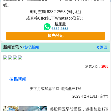
按
赠。
揭
即时查询 6332 2553 (刘小姐)
或直接Click以下Whatsapp登记：
地
新居屋
产
6332 2553
博
预先登记
客
新闻资讯 >
按揭新闻
返回
地
产
新
浏览人次：
2988
闻
按揭新闻
数
美下月或加息半厘 道指低开176
据
公
2023年2月18日 (东方)
布
美股周五早段受压，道指曾跌176