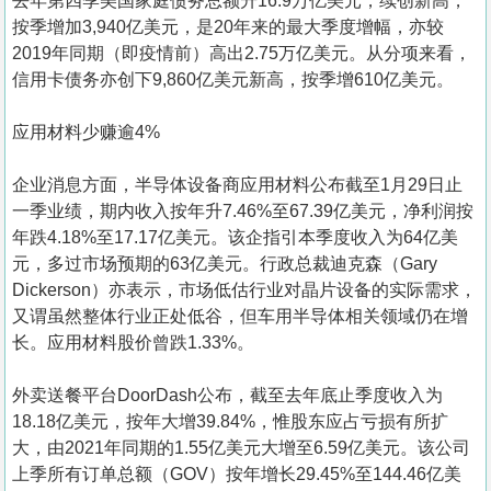
去年第四季美国家庭债务总额升16.9万亿美元，续创新高，
按季增加3,940亿美元，是20年来的最大季度增幅，亦较
2019年同期（即疫情前）高出2.75万亿美元。从分项来看，
信用卡债务亦创下9,860亿美元新高，按季增610亿美元。
应用材料少赚逾4%
企业消息方面，半导体设备商应用材料公布截至1月29日止
一季业绩，期内收入按年升7.46%至67.39亿美元，净利润按
年跌4.18%至17.17亿美元。该企指引本季度收入为64亿美
元，多过市场预期的63亿美元。行政总裁迪克森（Gary
Dickerson）亦表示，市场低估行业对晶片设备的实际需求，
又谓虽然整体行业正处低谷，但车用半导体相关领域仍在增
长。应用材料股价曾跌1.33%。
外卖送餐平台DoorDash公布，截至去年底止季度收入为
18.18亿美元，按年大增39.84%，惟股东应占亏损有所扩
大，由2021年同期的1.55亿美元大增至6.59亿美元。该公司
上季所有订单总额（GOV）按年增长29.45%至144.46亿美