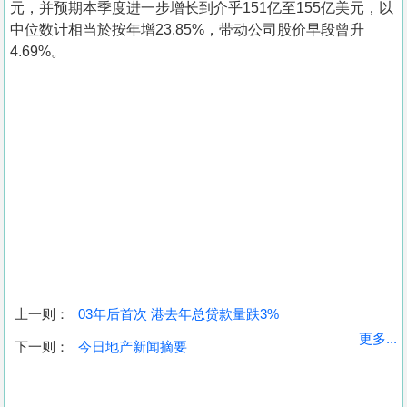
元，并预期本季度进一步增长到介乎151亿至155亿美元，以
中位数计相当於按年增23.85%，带动公司股价早段曾升
4.69%。
上一则：
03年后首次 港去年总贷款量跌3%
收
更多...
下一则：
今日地产新闻摘要
藏
楼