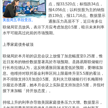
置
点，报33,520点；标指跌34点，
业
报4,056点；以科技股为主的纳指
跌139点，报11,716点。数据显示
手
美股周五早段受压。
通胀压力高居不下，近日有多位
册
联储局官员放风，表示下月应考虑加息0.5厘，暗示未来利率
水平可能高过此前的市场预期。
关
於
上季家庭债务破顶
我
们
联储局於本月初的议息会议上放慢了加息幅度至0.25厘，惟
近日发布的物价数据显著高於市场预期。圣路易斯联储银行
行长布拉德认为，这反映通胀回落速度低於预期，要继续加
息。他维持对联邦基金利率区间上限最终升至5.5厘的看法，
并不排除支持3月加息0.5厘。克利夫兰联储银行行长梅斯特
尔最近亦透露，她本月会议上实际是支持加息0.5厘，并指对
接下来加幅「持开放态度」。
持续上升的利率亦导致美国家庭债务压力大增。数据显示，