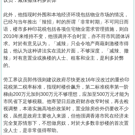
议员：减辣撤辣利多於弊
此外，他指现时外围和本地经济环境包括物业市场的情况，
已经与当年推出「辣招」时的所谓「非常时期」不可同日而
语，楼市多种印花税包括各项住宅物业需求管理措施，则自
2010年来维持不变，他强调并不合时宜，亦不符市民团体诉
求。对於有意见认为，「减辣」只会令地产商藉刺激楼市得
益，他认为这种讲法实在流於片面，不够深度，「减辣、撤
辣」对有意置业或换楼的人士、租客和业主，是利多於弊
的。
劳工界议员郭伟强则建议政府尽快更改16年没改过的重价印
花税第二税率标准，指现时楼价飙升，第二标准税率第一阶
梯由200万元加到300万元不够理想，应加至500万元才能为
市民省下足够税额。他寄望日后政府财赤收窄时候，再去检
视调整，本港实施高地价政策时，置业除房价外仍要收不少
税，虽然是政府主要收入来源，但他强调香港市民在经济未
完全复苏情形下，不想做房奴，对於大多数非炒楼的首次置
业人士，是非常值得帮助。