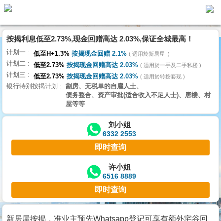
按揭利息低至2.73%,现金回赠高达 2.03%,保证全城最高！
主
计划一
页
低至H+1.3%
按揭现金回赠 2.1%
适用於新居屋
代
计划二
理
低至2.73%
按揭现金回赠高达 2.03%
适用於一手及二手私楼
计划三
搵
低至2.73%
按揭现金回赠高达 2.03%
适用於转按套现
银行特别按揭计划
劏房、无税单的自雇人士、
楼/
债务整合、资产审批(适合收入不足人士)、唐楼、村
成
屋等等
交
刘小姐
6332 2553
业
即时查询
主
放
许小姐
6516 8889
盘
即时查询
宅
谷
新居屋按揭，准业主预先Whatsapp登记可享有额外宅谷回