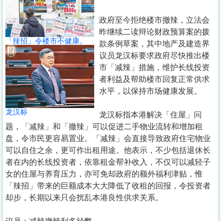
置
业
政府至今拒绝楼市撤辣，立法会
昨继续二读辩论财政预算案的拨
手
「辣招」令楼市不健康。
款条例草案，其中地产及建造界
册
议员龙汉标要求政府尽快推出楼
市「减辣」措施，维护长线投资
关
者利益及帮助楼市回复正常供求
於
水平，以保持市场健康发展。
我
们
龙汉标
龙汉标指本港解决「住屋」问
题，「减辣」和「撤辣」可以促进二手物业流转和增加租
盘，令市民更容易置业。「减辣」会直接导致政府住宅物业
可以自住之余，更可作出租用途。他表示，不少包括退休长
者在内的长线投资者，依靠租金帮补收入，不仅可以减轻子
女的住屋与养育压力，亦可免却政府的额外福利津贴，惟
「辣招」带来的巨额成本大大降低了收租的回报，令投资者
却步，长期以来只会扰乱本港良性供求关系。