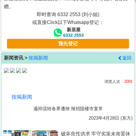
按
赠。
揭
即时查询 6332 2553 (刘小姐)
或直接Click以下Whatsapp登记：
地
新居屋
产
6332 2553
博
预先登记
客
新闻资讯 >
按揭新闻
返回
地
产
新
浏览人次：
2091
闻
按揭新闻
数
遏抑流转各界遭殃 辣招阻楼市复常
据
公
2023年4月28日 (东方)
布
破坏良性供求 牢守劣策未肯罢休