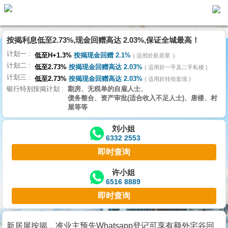
按揭利息低至2.73%,现金回赠高达 2.03%,保证全城最高！
主
计划一
页
低至H+1.3%
按揭现金回赠 2.1%
适用於新居屋
代
计划二
理
低至2.73%
按揭现金回赠高达 2.03%
适用於一手及二手私楼
计划三
搵
低至2.73%
按揭现金回赠高达 2.03%
适用於转按套现
银行特别按揭计划
劏房、无税单的自雇人士、
楼/
债务整合、资产审批(适合收入不足人士)、唐楼、村
成
屋等等
交
刘小姐
6332 2553
业
即时查询
主
放
许小姐
6516 8889
盘
即时查询
宅
谷
新居屋按揭，准业主预先Whatsapp登记可享有额外宅谷回