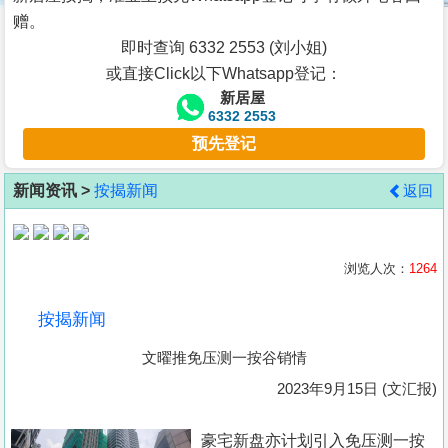
按
赠。
揭
即时查询 6332 2553 (刘小姐)
或直接Click以下Whatsapp登记：
地
新居屋
产
6332 2553
博
预先登记
客
新闻资讯 >
按揭新闻
返回
地
产
新
浏览人次：
1264
闻
按揭新闻
数
文曜推免压测一按谷销情
据
公
2023年9月15日 (文汇报)
布
豪宅新盘亦计划引入免压测一按