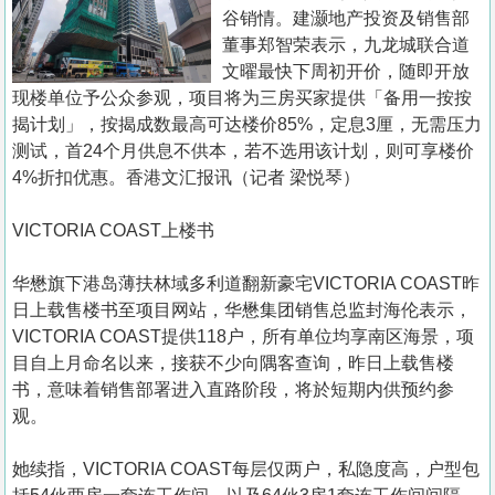
置
谷销情。建灏地产投资及销售部
业
董事郑智荣表示，九龙城联合道
文曜最快下周初开价，随即开放
手
现楼单位予公众参观，项目将为三房买家提供「备用一按按
册
揭计划」，按揭成数最高可达楼价85%，定息3厘，无需压力
测试，首24个月供息不供本，若不选用该计划，则可享楼价
关
4%折扣优惠。香港文汇报讯（记者 梁悦琴）
於
我
VICTORIA COAST上楼书
们
华懋旗下港岛薄扶林域多利道翻新豪宅VICTORIA COAST昨
日上载售楼书至项目网站，华懋集团销售总监封海伦表示，
VICTORIA COAST提供118户，所有单位均享南区海景，项
目自上月命名以来，接获不少向隅客查询，昨日上载售楼
书，意味着销售部署进入直路阶段，将於短期内供预约参
观。
她续指，VICTORIA COAST每层仅两户，私隐度高，户型包