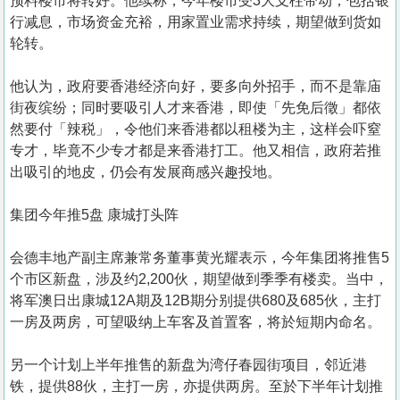
预料楼市将转好。他续称，今年楼市受3大支柱带动，包括银
行减息，市场资金充裕，用家置业需求持续，期望做到货如
轮转。
他认为，政府要香港经济向好，要多向外招手，而不是靠庙
街夜缤纷；同时要吸引人才来香港，即使「先免后徵」都依
然要付「辣税」，令他们来香港都以租楼为主，这样会吓窒
专才，毕竟不少专才都是来香港打工。他又相信，政府若推
出吸引的地皮，仍会有发展商感兴趣投地。
集团今年推5盘 康城打头阵
会德丰地产副主席兼常务董事黄光耀表示，今年集团将推售5
个市区新盘，涉及约2,200伙，期望做到季季有楼卖。当中，
将军澳日出康城12A期及12B期分别提供680及685伙，主打
一房及两房，可望吸纳上车客及首置客，将於短期内命名。
另一个计划上半年推售的新盘为湾仔春园街项目，邻近港
铁，提供88伙，主打一房，亦提供两房。至於下半年计划推