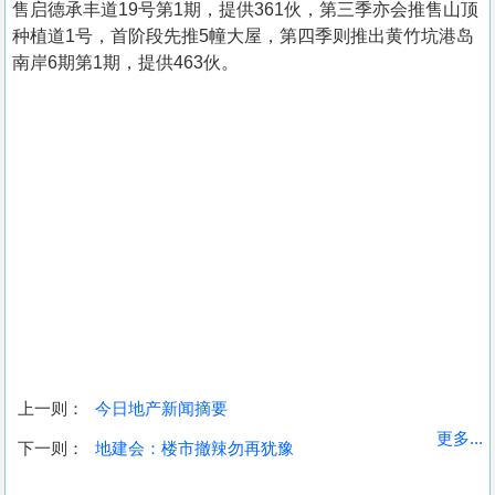
售启德承丰道19号第1期，提供361伙，第三季亦会推售山顶
种植道1号，首阶段先推5幢大屋，第四季则推出黄竹坑港岛
南岸6期第1期，提供463伙。
上一则：
今日地产新闻摘要
收
更多...
下一则：
地建会：楼市撤辣勿再犹豫
藏