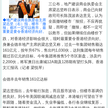
置
三公布，地产建设商会执委会主
业
席梁志坚昨日表示，商会已向财
政司司长陈茂波表达意见，认为
手
◆地产建设商会执委会主席
全面撤销楼市「辣招」不应再犹
册
梁志坚（右）指，楼市「撤
疑，而即使「撤辣」都不一定可
辣」都不一定可以救市，最
重要是要令香港经济向好。
以救市，但如果继续任由楼价下
关
跌，对香港经济影响会很大，现时最重要令香港经济向好。
於
身兼会德丰地产主席的梁志坚又称，过去一年集团销售额达
我
161亿元，按年升67%，售出约1,030伙，达到集团每年销售
们
额过百亿元的目标。今年集团将推售5个市区新盘，涉及约
2,200伙，将军澳日出康城12A期及12B期有望打头阵。香港
文汇报讯（记者 梁悦琴）
会德丰去年销售161亿达标
梁志坚指出，去年银行加息，而且股市波动，但楼市基调仍
然良好。到今年美国联储局减息在望，本港银行可望在下半
年跟随，随着资金流入，失业率偏低，各行各业继续复苏，