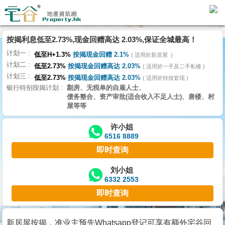
代
理
按揭利息低至2.73%,现金回赠高达 2.03%,保证全城最高！
主
计划一
页
低至H+1.3%
按揭现金回赠 2.1%
适用於新居屋
计划二
低至2.73%
按揭现金回赠高达 2.03%
适用於一手及二手私楼
计划三
搵
低至2.73%
按揭现金回赠高达 2.03%
适用於转按套现
银行特别按揭计划
劏房、无税单的自雇人士、
楼/
债务整合、资产审批(适合收入不足人士)、唐楼、村
成
屋等等
交
许小姐
6516 8889
业
即时查询
主
放
刘小姐
6332 2553
盘
即时查询
宅
谷
新居屋按揭，准业主预先Whatsapp登记可享有额外宅谷回