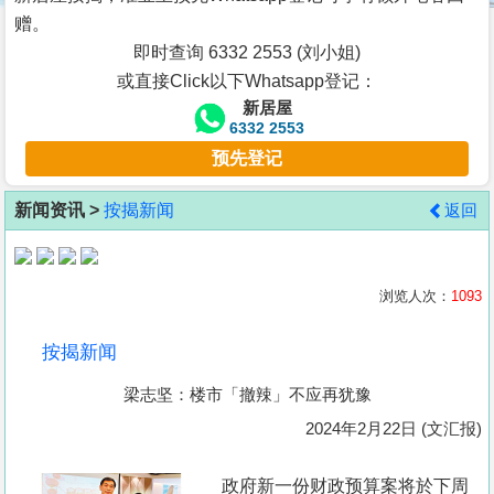
按
赠。
揭
即时查询 6332 2553 (刘小姐)
或直接Click以下Whatsapp登记：
地
新居屋
产
6332 2553
博
预先登记
客
新闻资讯 >
按揭新闻
返回
地
产
新
浏览人次：
1093
闻
按揭新闻
数
梁志坚：楼市「撤辣」不应再犹豫
据
公
2024年2月22日 (文汇报)
布
政府新一份财政预算案将於下周