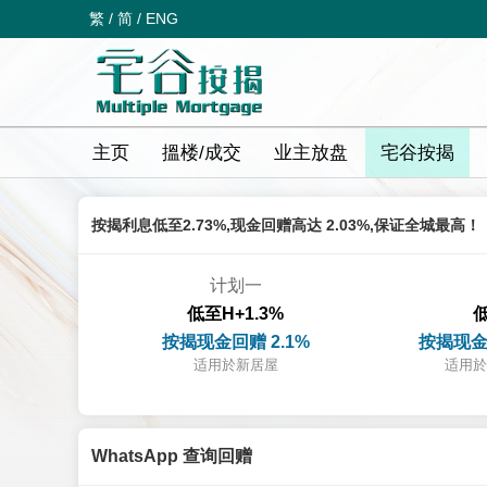
繁
/
简
/
ENG
主页
搵楼/成交
业主放盘
宅谷按揭
按揭利息低至2.73%,现金回赠高达 2.03%,保证全城最高！
计划一
低至H+1.3%
低
按揭现金回赠 2.1%
按揭现金
适用於新居屋
适用於
WhatsApp 查询回赠