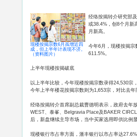
经络按揭转介研究部及土
或38.4%，创8个月新
月新高。
现楼按揭宗数6月虽增近四
今年6月，现楼按揭宗数比
成，但上半年计表现不济。
611.5%。
（资料图片）
上半年现楼按揭破底
以上半年比较，今年现楼按揭宗数录得24,530宗，对
今年上半年楼花按揭宗数则为1,653宗，对比去年同期
经络按揭转介首席副总裁曹德明表示，政府去年放
WEST、泰峯、Belgravia Place及BAK
后，新盘继续主导市场，当中买家选用即供比例
现楼银行市占率方面，滙丰银行以市占率达27.6