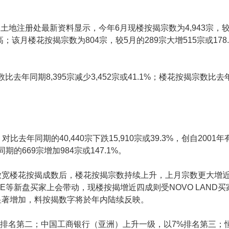
地注册处最新资料显示，今年6月现楼按揭宗数为4,943宗，较5月的
高；该月楼花按揭宗数为804宗，较5月的289宗大增515宗或178
去年同期8,395宗减少3,452宗或41.1%；楼花按揭宗数比去
比去年同期的40,440宗下跌15,910宗或39.3%，创自200
的669宗增加984宗或147.1%。
宽楼花按揭成数后，楼花按揭宗数持续上升，上月宗数更大增近1
ER CIRCLE等新盘买家上会带动，现楼按揭增近四成则受NOVO LA
显著增加，料按揭数字将於年内陆续反映。
%排名第二；中国工商银行（亚洲）上升一级，以7%排名第三；恒