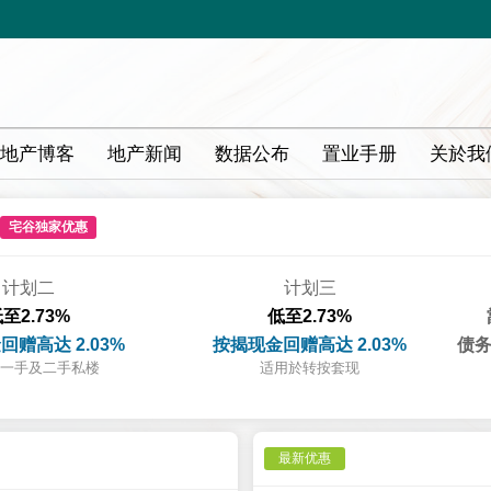
地产博客
地产新闻
数据公布
置业手册
关於我
宅谷独家优惠
计划二
计划三
至2.73%
低至2.73%
回赠高达 2.03%
按揭现金回赠高达 2.03%
债务
一手及二手私楼
适用於转按套现
最新优惠