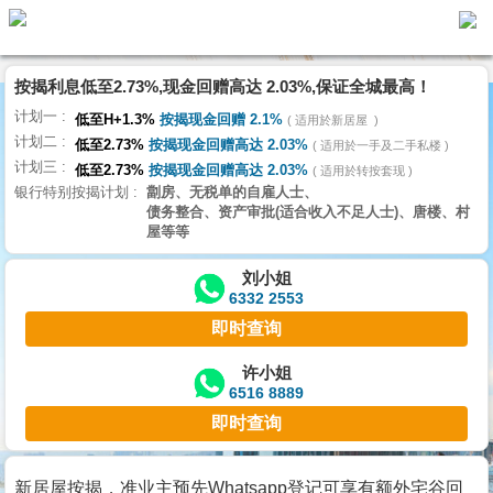
按揭利息低至2.73%,现金回赠高达 2.03%,保证全城最高！
主
计划一
页
低至H+1.3%
按揭现金回赠 2.1%
适用於新居屋
代
计划二
理
低至2.73%
按揭现金回赠高达 2.03%
适用於一手及二手私楼
计划三
搵
低至2.73%
按揭现金回赠高达 2.03%
适用於转按套现
银行特别按揭计划
劏房、无税单的自雇人士、
楼/
债务整合、资产审批(适合收入不足人士)、唐楼、村
成
屋等等
交
刘小姐
6332 2553
业
即时查询
主
放
许小姐
6516 8889
盘
即时查询
宅
谷
新居屋按揭，准业主预先Whatsapp登记可享有额外宅谷回