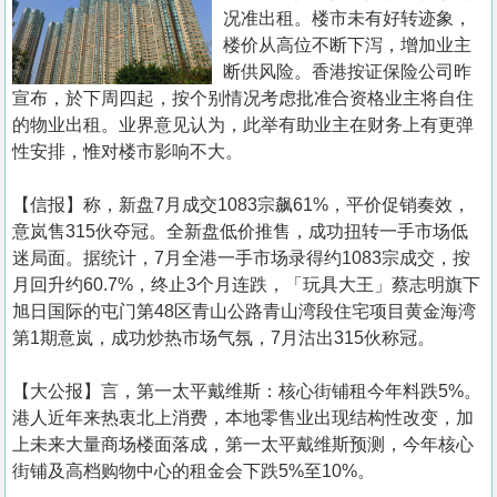
置
况准出租。楼市未有好转迹象，
业
楼价从高位不断下泻，增加业主
断供风险。香港按证保险公司昨
手
宣布，於下周四起，按个别情况考虑批准合资格业主将自住
册
的物业出租。业界意见认为，此举有助业主在财务上有更弹
性安排，惟对楼市影响不大。
关
於
【信报】称，新盘7月成交1083宗飙61%，平价促销奏效，
我
意岚售315伙夺冠。全新盘低价推售，成功扭转一手市场低
们
迷局面。据统计，7月全港一手市场录得约1083宗成交，按
月回升约60.7%，终止3个月连跌，「玩具大王」蔡志明旗下
旭日国际的屯门第48区青山公路青山湾段住宅项目黄金海湾
第1期意岚，成功炒热市场气氛，7月沽出315伙称冠。
【大公报】言，第一太平戴维斯：核心街铺租今年料跌5%。
港人近年来热衷北上消费，本地零售业出现结构性改变，加
上未来大量商场楼面落成，第一太平戴维斯预测，今年核心
街铺及高档购物中心的租金会下跌5%至10%。