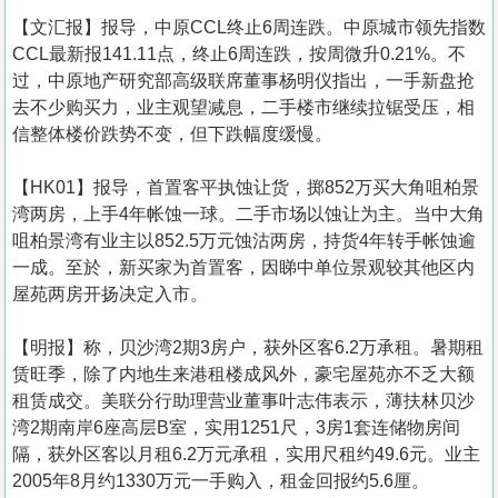
【文汇报】报导，中原CCL终止6周连跌。中原城市领先指数
CCL最新报141.11点，终止6周连跌，按周微升0.21%。不
过，中原地产研究部高级联席董事杨明仪指出，一手新盘抢
去不少购买力，业主观望减息，二手楼市继续拉锯受压，相
信整体楼价跌势不变，但下跌幅度缓慢。
【HK01】报导，首置客平执蚀让货，掷852万买大角咀柏景
湾两房，上手4年帐蚀一球。二手市场以蚀让为主。当中大角
咀柏景湾有业主以852.5万元蚀沽两房，持货4年转手帐蚀逾
一成。至於，新买家为首置客，因睇中单位景观较其他区内
屋苑两房开扬决定入市。
【明报】称，贝沙湾2期3房户，获外区客6.2万承租。暑期租
赁旺季，除了内地生来港租楼成风外，豪宅屋苑亦不乏大额
租赁成交。美联分行助理营业董事叶志伟表示，薄扶林贝沙
湾2期南岸6座高层B室，实用1251尺，3房1套连储物房间
隔，获外区客以月租6.2万元承租，实用尺租约49.6元。业主
2005年8月约1330万元一手购入，租金回报约5.6厘。