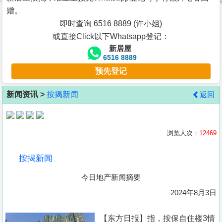
按
赠。
揭
即时查询 6516 8889 (许小姐)
或直接Click以下Whatsapp登记：
地
新居屋
产
6516 8889
博
预先登记
客
新闻资讯 >
按揭新闻
返回
地
产
新
浏览人次：
12469
闻
按揭新闻
数
今日地产新闻摘要
据
公
2024年8月3日
布
【东方日报】指，按保自住楼3情