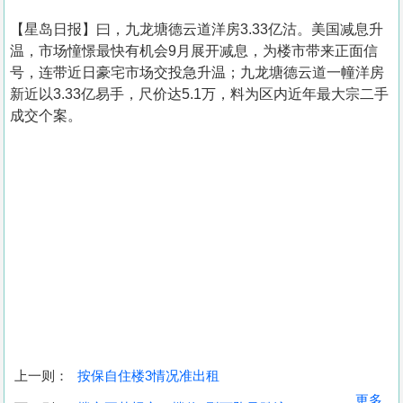
【星岛日报】曰，九龙塘德云道洋房3.33亿沽。美国减息升
温，市场憧憬最快有机会9月展开减息，为楼市带来正面信
号，连带近日豪宅市场交投急升温；九龙塘德云道一幢洋房
新近以3.33亿易手，尺价达5.1万，料为区内近年最大宗二手
成交个案。
上一则：
按保自住楼3情况准出租
收
更多...