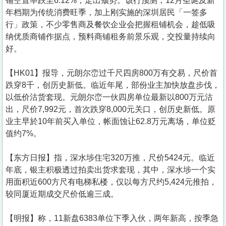
铺空置率跌至6.12%，走出颓势。该行预测，12月圣诞及新
年档期为传统消费旺季，加上刚实施的深圳居民「一签多
行」政策，不少零售商及餐饮企业会把握租铺机会，趁低吸
纳优质商铺作据点，预料商铺租务前景乐观，交投量持续向
好。
【HK01】报导，元朗尔峦过千尺四房800万有交易，尺价首
跌穿8千，创历史新低。临近年尾，部份业主加快放盘步伐，
以低价沽货套现。元朗尔峦一伙四房单位最新以800万元沽
出，尺价7,992元，首次跌穿8,000元关口，创历史新低。原
业主早於10年前买入单位，帐面蚀让62.8万元离场，单位贬
值约7%。
【东方日报】指，深水埗住宅320万推，尺价5424元。临近
年底，银主积极透过拍卖出货求套现，其中，深水埗一个实
用面积近600方尺有电梯私楼，仅以每方尺约5,424元推拍，
较同厦近期成交尺价低逾三成。
【明报】称，11新盘6383单位下季入伙，两年新高，按季急