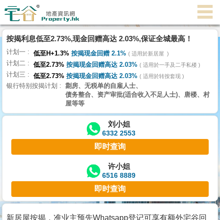
代
理
按揭利息低至2.73%,现金回赠高达 2.03%,保证全城最高！
主
计划一
页
低至H+1.3%
按揭现金回赠 2.1%
适用於新居屋
计划二
低至2.73%
按揭现金回赠高达 2.03%
适用於一手及二手私楼
计划三
搵
低至2.73%
按揭现金回赠高达 2.03%
适用於转按套现
银行特别按揭计划
劏房、无税单的自雇人士、
楼/
债务整合、资产审批(适合收入不足人士)、唐楼、村
成
屋等等
交
刘小姐
6332 2553
业
即时查询
主
放
许小姐
6516 8889
盘
即时查询
宅
谷
新居屋按揭，准业主预先Whatsapp登记可享有额外宅谷回