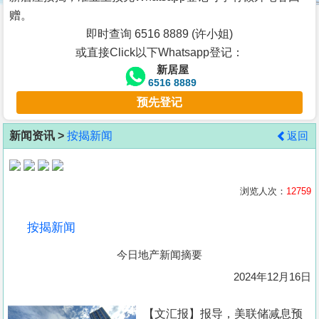
按
赠。
揭
即时查询 6516 8889 (许小姐)
或直接Click以下Whatsapp登记：
地
新居屋
产
6516 8889
博
预先登记
客
新闻资讯 >
按揭新闻
返回
地
产
新
浏览人次：
12759
闻
按揭新闻
数
今日地产新闻摘要
据
公
2024年12月16日
布
【文汇报】报导，美联储减息预