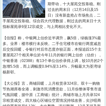
置
期带动，十大屋苑交投靠稳。刚
业
过去的周末日（12月14日及15
日）没有新盘抢占市场焦点，二
手
手屋苑交投靠稳。综合四大代理数据，刚过去的周末日十大
册
指标屋苑录9至12宗成交，与上周相比变化不大。
关
【信报】称，中银网上估价近半调升，飙5倍，绿杨涨3%最
於
多。业界：楼市横行未反映。二手住宅楼市在银行两度减息
我
后交投回暖，令银行对后市态度亦较正面，本报追踪15个主
们
要屋苑27个相关单位於今年11月的银行网上估价（估价），
中银香港（02388）有13个单位估价录得上调，较10月的2个
急增5.5倍，而上调幅度0.94%至3.14%，升幅最大为荃湾绿
杨新邨。
【大公报】言，商铺回暖，上月租赁录324宗。双十一购物
节热潮席卷全港，刺激市民消费意欲，11月份整体零售市道
气氛回暖，据中原（工商铺）统计，商铺市场上月共录324
宗租赁成交，四大核心区铺位空置情况持续改善，尖沙咀商