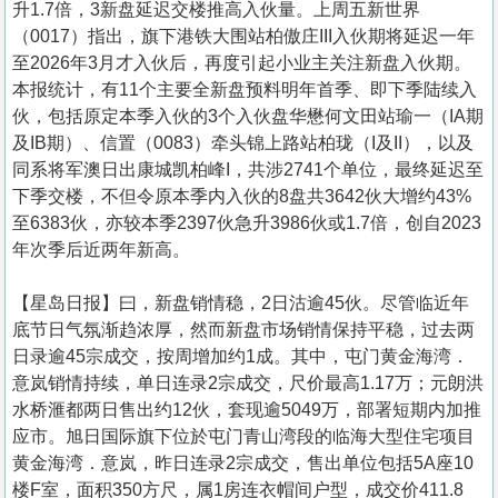
升1.7倍，3新盘延迟交楼推高入伙量。上周五新世界
（0017）指出，旗下港铁大围站柏傲庄III入伙期将延迟一年
至2026年3月才入伙后，再度引起小业主关注新盘入伙期。
本报统计，有11个主要全新盘预料明年首季、即下季陆续入
伙，包括原定本季入伙的3个入伙盘华懋何文田站瑜一（IA期
及IB期）、信置（0083）牵头锦上路站柏珑（I及II），以及
同系将军澳日出康城凯柏峰I，共涉2741个单位，最终延迟至
下季交楼，不但令原本季内入伙的8盘共3642伙大增约43%
至6383伙，亦较本季2397伙急升3986伙或1.7倍，创自2023
年次季后近两年新高。
【星岛日报】曰，新盘销情稳，2日沽逾45伙。尽管临近年
底节日气氛渐趋浓厚，然而新盘市场销情保持平稳，过去两
日录逾45宗成交，按周增加约1成。其中，屯门黄金海湾．
意岚销情持续，单日连录2宗成交，尺价最高1.17万；元朗洪
水桥滙都两日售出约12伙，套现逾5049万，部署短期内加推
应市。旭日国际旗下位於屯门青山湾段的临海大型住宅项目
黄金海湾．意岚，昨日连录2宗成交，售出单位包括5A座10
楼F室，面积350方尺，属1房连衣帽间户型，成交价411.8