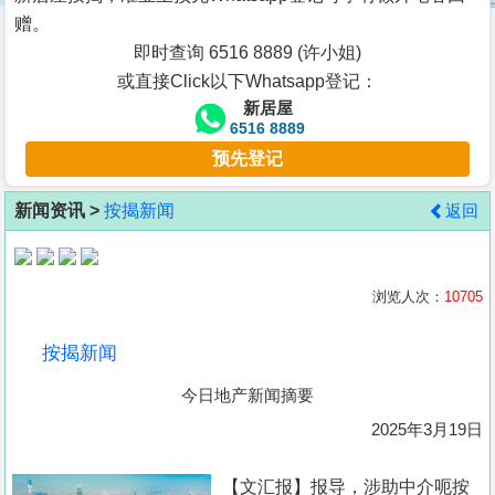
按
赠。
揭
即时查询 6516 8889 (许小姐)
或直接Click以下Whatsapp登记：
地
新居屋
产
6516 8889
博
预先登记
客
新闻资讯 >
按揭新闻
返回
地
产
新
浏览人次：
10705
闻
按揭新闻
数
今日地产新闻摘要
据
公
2025年3月19日
布
【文汇报】报导，涉助中介呃按