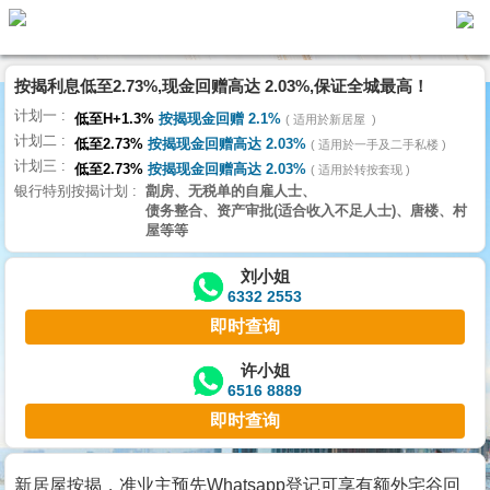
按揭利息低至2.73%,现金回赠高达 2.03%,保证全城最高！
主
计划一
页
低至H+1.3%
按揭现金回赠 2.1%
适用於新居屋
代
计划二
理
低至2.73%
按揭现金回赠高达 2.03%
适用於一手及二手私楼
计划三
搵
低至2.73%
按揭现金回赠高达 2.03%
适用於转按套现
银行特别按揭计划
劏房、无税单的自雇人士、
楼/
债务整合、资产审批(适合收入不足人士)、唐楼、村
成
屋等等
交
刘小姐
6332 2553
业
即时查询
主
放
许小姐
6516 8889
盘
即时查询
宅
谷
新居屋按揭，准业主预先Whatsapp登记可享有额外宅谷回