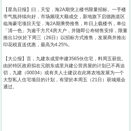
【星岛日报】曰，天玺．海2A期突上楼书限量招标。一手楼
市气氛持续向好，市场频现大额成交，新地旗下启德跑道区
临海豪宅项目天玺．海2A期乘势推售，昨日上载楼书，单位
「清一色」为逾千方尺4房大户，并随即公布销售安排，限量
推出12伙於下周三（26日）以招标方式推售，发展商并推出
印花税直送优惠，最高为4.25%。
【大公报】言，九建东成里申建3565伙住宅，料周五获批。
由於特区政府拟在元朗东成里兴建公营房屋的计划已不再迫
切，九建（00034）或有关人士建议在此将农地发展为一个
大型私人住宅项目的计划，有望於本周五（21日）获城规会
通过。