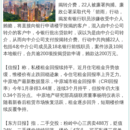
置
揭转介费，22人被廉署拘捕。廉
业
政公署采取代号「箭雨」行动，
揭发有银行职员涉嫌收受中介人
手
贿赂，将直接向银行申请楼宇按揭的客户，混入由中介公司
册
转介的客户中，令银行批出贷款时，误以为是由中介公司转
介，从而向中介公司支付按揭转介费。行动中共拘捕22人，
关
包括4名中介公司成员及18名银行前线职员，案件涉及10间
於
本地银行，合共逾200项按揭贷款申请，贿款达200万元。
我
们
【信报】称，私楼租金回报续持平。近月住宅租金升势放
缓，惟楼价有止跌回稳迹象，令住宅租金回报率上升乏力。
中原地产最新数据显示，中原城市租金回报率（CRI回报
率）今年1月录得3.44厘，连续3个月持平，但按年仍大涨
0.34个百分点。 中原地产研究部高级联席董事杨明仪表示，
随着新春后租赁市场恢复活跃，租金逐步回升，短期楼价继
续反覆争持。
【东方日报】指，二手交投：粉岭中心三房卖488万，贬值