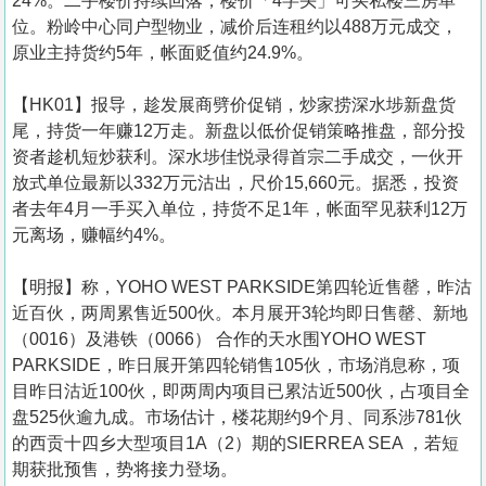
24%。二手楼价持续回落，楼价「4字头」可买私楼三房单
位。粉岭中心同户型物业，减价后连租约以488万元成交，
原业主持货约5年，帐面贬值约24.9%。
【HK01】报导，趁发展商劈价促销，炒家捞深水埗新盘货
尾，持货一年赚12万走。新盘以低价促销策略推盘，部分投
资者趁机短炒获利。深水埗佳悦录得首宗二手成交，一伙开
放式单位最新以332万元沽出，尺价15,660元。据悉，投资
者去年4月一手买入单位，持货不足1年，帐面罕见获利12万
元离场，赚幅约4%。
【明报】称，YOHO WEST PARKSIDE第四轮近售罄，昨沽
近百伙，两周累售近500伙。本月展开3轮均即日售罄、新地
（0016）及港铁（0066） 合作的天水围YOHO WEST
PARKSIDE，昨日展开第四轮销售105伙，市场消息称，项
目昨日沽近100伙，即两周内项目已累沽近500伙，占项目全
盘525伙逾九成。市场估计，楼花期约9个月、同系涉781伙
的西贡十四乡大型项目1A（2）期的SIERREA SEA ，若短
期获批预售，势将接力登场。