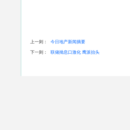
上一则：
今日地产新闻摘要
下一则：
联储拗息口激化 鹰派抬头