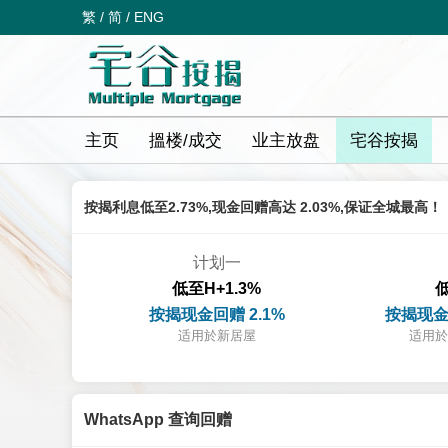
繁
/
简
/
ENG
主页
搵楼/成交
业主放盘
宅谷按揭
按揭利息低至2.73%,现金回赠高达 2.03%,保证全城最高！
计划一
低至H+1.3%
低
按揭现金回赠 2.1%
按揭现金
适用於新居屋
适用於
WhatsApp 查询回赠