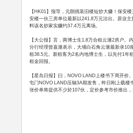
【HK01】报导，元朗残装旧楼短炒大赚！保安楼
安楼一伙三房单位最新以241.8万元沽出。原业
料该名炒家实赚约37.4万元离场。
【大公报】言，两博士生1.8万合租云滙2房户
分行经理曾嘉滙表示，大埔白石角云滙最新录10座中
租38.5元。新租客为2名内地博士生，以先付1年
租金回报。
【星岛日报】曰，NOVO LAND上楼书下周开价。
屯门NOVO LAND压轴3A期发售，昨日刚上
张价单将提供不少於107伙，定价参考市价推出