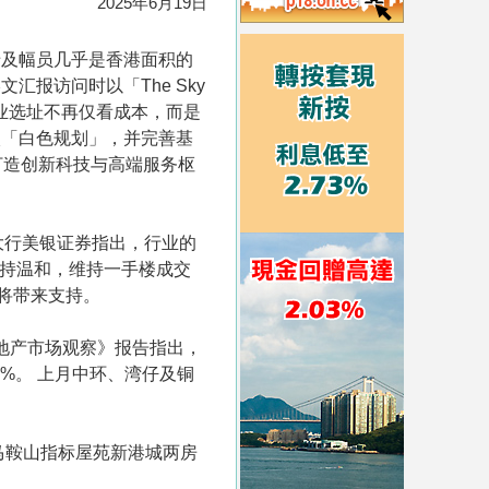
2025年6月19日
涉及幅员几乎是香港面积的
报访问时以「The Sky
指企业选址不再仅看成本，而是
入「白色规划」，并完善基
打造创新科技与高端服务枢
大行美银证券指出，行业的
保持温和，维持一手楼成交
行将带来支持。
港地产市场观察》报告指出，
6%。 上月中环、湾仔及铜
马鞍山指标屋苑新港城两房