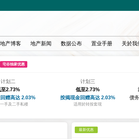
地产博客
地产新闻
数据公布
置业手册
关於我
宅谷独家优惠
计划二
计划三
至2.73%
低至2.73%
回赠高达 2.03%
按揭现金回赠高达 2.03%
债务
一手及二手私楼
适用於转按套现
最新优惠