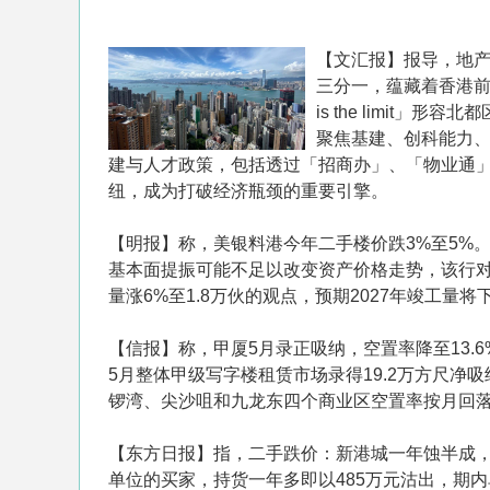
【文汇报】报导，地
三分一，蕴藏着香港前
is the limi
聚焦基建、创科能力
建与人才政策，包括透过「招商办」、「物业通
纽，成为打破经济瓶颈的重要引擎。
【明报】称，美银料港今年二手楼价跌3%至5%
基本面提振可能不足以改变资产价格走势，该行对
量涨6%至1.8万伙的观点，预期2027年竣工量
【信报】称，甲厦5月录正吸纳，空置率降至13
5月整体甲级写字楼租赁市场录得19.2万方尺净吸
锣湾、尖沙咀和九龙东四个商业区空置率按月回落
【东方日报】指，二手跌价：新港城一年蚀半成，
单位的买家，持货一年多即以485万元沽出，期内