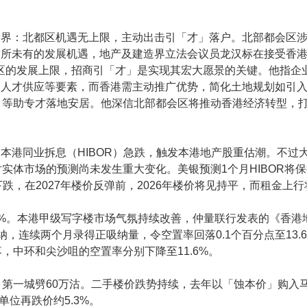
产界：北都区机遇无上限，主动出击引「才」落户。北部都会区
所未有的发展机遇，地产及建造界立法会议员龙汉标在接受香港文汇
t」形容北都区的发展上限，招商引「才」是实现其宏大愿景的关键。他
、人才供应等要素，而香港需主动推广优势，简化土地规划如引
」等助专才落地安居。他深信北部都会区将推动香港经济转型，
。本港同业拆息（HIBOR）急跌，触发本港地产股重估潮。不过
实体市场的预测尚未发生重大变化。美银预测1个月HIBOR将
将下跌，在2027年楼价反弹前，2026年楼价将见持平，而租金上
.6%。本港甲级写字楼市场气氛持续改善，仲量联行发表的《香
纳，连续两个月录得正吸纳量，令空置率回落0.1个百分点至13.
，中环和尖沙咀的空置率分别下降至11.6%。
第一城劈60万沽。二手楼价跌势持续，去年以「蚀本价」购入
单位再跌价约5.3%。