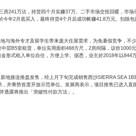
三房241万沽，持货四个月实赚37万。二手市场交投回暖，市
主於今年2月底买入，最终持货4个月后成功帐赚41.8万元。扣除
。内地与海外专才及留学生带来庞大住屋需求，为免暑假竞争，不
层B5室租赁，单位实用面积468方尺，2房间隔，议价1000元
租金形式租入单位自住，方便上学。据悉，业主於2018年以844万
新地接连推盘发售，经上月下旬完成销售西沙SIERRA SEA 1
载楼书，并乘势首度开放示范单位。发展商表示，项目推售已进入
，并透露将推出「突破性付款方法」。