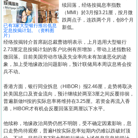
置
续回落，经络按揭息率指数
业
（MMI）於3月报3.21厘，按月微
跌两点子，连跌两个月，创8个月
手
已有3家大型银行推出低息
新低。
册
定息按揭计划。（资料图
片）
经络按揭转介首席副总裁曹德明表示，上月选用大型银行
关
2.73厘定息按揭计划的客户比例有所增加，带动上述指数轻
於
微回落。目前美国劳动市场及失业率尚未有加速恶化的迹
我
象，加上受地缘政治问题影响，预计联储局本周议息将会按
们
兵不动。
香港方面，银行同业拆息（HIBOR）报2.46厘，走势将取决
於美国息口及资金流向，预计继续於两至3厘之间反覆徘徊，
普遍新做H按的实际息率将维持在3.25厘。若资金再流入香
港，HIBOR才有机会反覆回落至两厘以下水平。
他续称，地缘政治局势仍然不明朗，受不确定因素影响，息
口走势尚待观察，普遍H按实际息率短期内仍难以跌破封顶