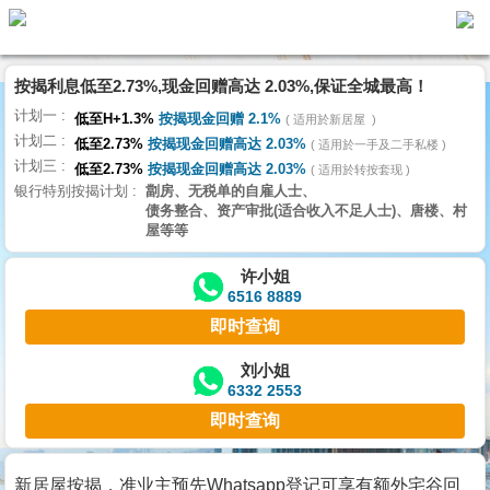
按揭利息低至2.73%,现金回赠高达 2.03%,保证全城最高！
主
计划一
页
低至H+1.3%
按揭现金回赠 2.1%
适用於新居屋
代
计划二
理
低至2.73%
按揭现金回赠高达 2.03%
适用於一手及二手私楼
计划三
搵
低至2.73%
按揭现金回赠高达 2.03%
适用於转按套现
银行特别按揭计划
劏房、无税单的自雇人士、
楼/
债务整合、资产审批(适合收入不足人士)、唐楼、村
成
屋等等
交
许小姐
6516 8889
业
即时查询
主
放
刘小姐
6332 2553
盘
即时查询
宅
谷
新居屋按揭，准业主预先Whatsapp登记可享有额外宅谷回