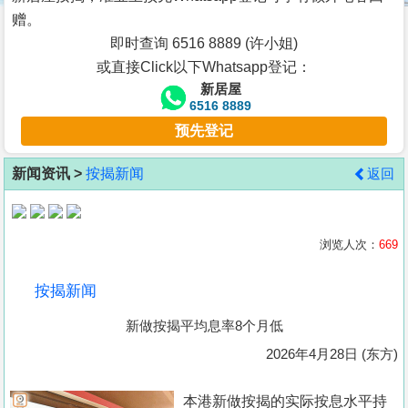
按
赠。
揭
即时查询 6516 8889 (许小姐)
或直接Click以下Whatsapp登记：
地
新居屋
产
6516 8889
博
预先登记
客
新闻资讯 >
按揭新闻
返回
地
产
新
浏览人次：
669
闻
按揭新闻
数
新做按揭平均息率8个月低
据
公
2026年4月28日 (东方)
布
本港新做按揭的实际按息水平持