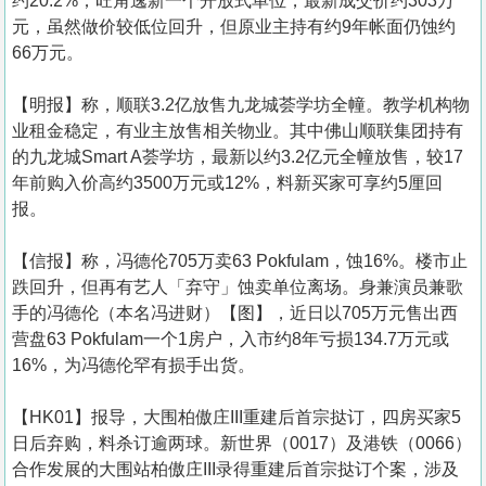
约20.2%；旺角逸新一个开放式单位，最新成交价约303万
元，虽然做价较低位回升，但原业主持有约9年帐面仍蚀约
66万元。
【明报】称，顺联3.2亿放售九龙城荟学坊全幢。教学机构物
业租金稳定，有业主放售相关物业。其中佛山顺联集团持有
的九龙城Smart A荟学坊，最新以约3.2亿元全幢放售，较17
年前购入价高约3500万元或12%，料新买家可享约5厘回
报。
【信报】称，冯德伦705万卖63 Pokfulam，蚀16%。楼市止
跌回升，但再有艺人「弃守」蚀卖单位离场。身兼演员兼歌
手的冯德伦（本名冯进财）【图】，近日以705万元售出西
营盘63 Pokfulam一个1房户，入市约8年亏损134.7万元或
16%，为冯德伦罕有损手出货。
【HK01】报导，大围柏傲庄III重建后首宗挞订，四房买家5
日后弃购，料杀订逾两球。新世界（0017）及港铁（0066）
合作发展的大围站柏傲庄III录得重建后首宗挞订个案，涉及