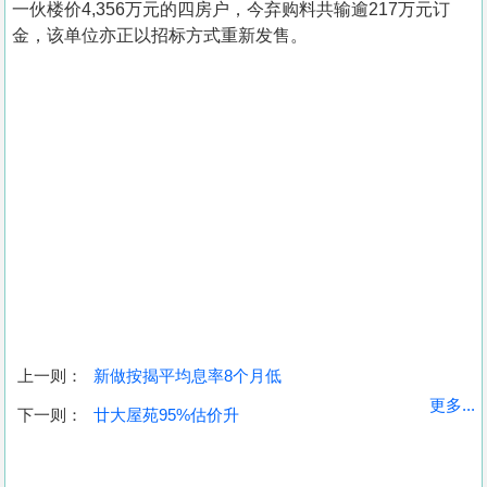
一伙楼价4,356万元的四房户，今弃购料共输逾217万元订
金，该单位亦正以招标方式重新发售。
上一则：
新做按揭平均息率8个月低
收
更多...
下一则：
廿大屋苑95%估价升
藏
楼