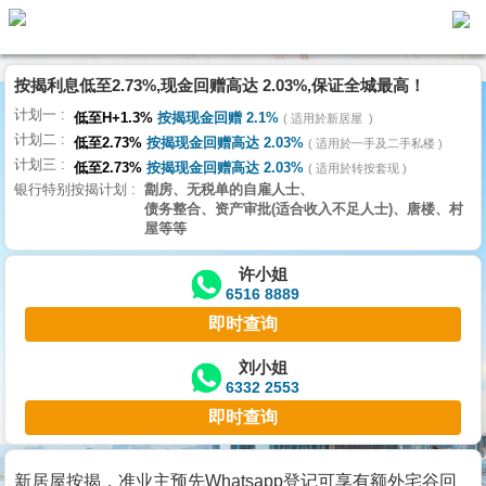
按揭利息低至2.73%,现金回赠高达 2.03%,保证全城最高！
主
计划一
页
低至H+1.3%
按揭现金回赠 2.1%
适用於新居屋
代
计划二
理
低至2.73%
按揭现金回赠高达 2.03%
适用於一手及二手私楼
计划三
搵
低至2.73%
按揭现金回赠高达 2.03%
适用於转按套现
银行特别按揭计划
劏房、无税单的自雇人士、
楼/
债务整合、资产审批(适合收入不足人士)、唐楼、村
成
屋等等
交
许小姐
6516 8889
业
即时查询
主
放
刘小姐
6332 2553
盘
即时查询
宅
谷
新居屋按揭，准业主预先Whatsapp登记可享有额外宅谷回