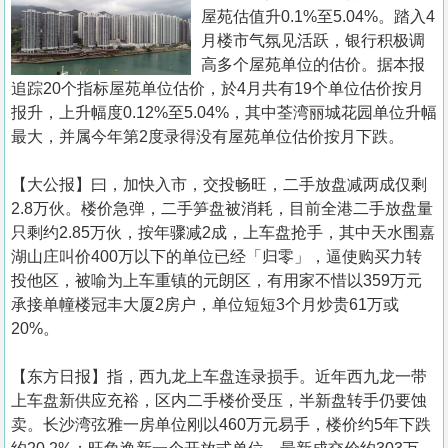
置
屋苑估值升0.1%至5.04%。踏入4
业
月楼市气氛见活跃，银行积极调
高多个屋苑单位的估价。据本报
手
追踪20个指标屋苑单位估价，於4月共有19个单位估价按月
册
报升，上升幅度0.12%至5.04%，其中荃湾丽城花园单位升幅
最大，并属今年第2度录得没有屋苑单位估价按月下跌。
关
於
【大公报】曰，加快入市，交投畅旺，二手放盘减两成仅剩
我
2.8万伙。楼价急弹，二手笋盘被消耗，目前全港二手放盘量
们
只剩约2.85万伙，按年骤减2成，上车盘抢手，其中天水围嘉
湖山庄叫价400万以下的单位已经「归零」，逼使购买力转
投他区，被喻为上车重镇的元朗区，有用家不惜以359万元
承接单幢楼冠丰大厦2房户，单位短短3个月炒贵61万或
20%。
【东方日报】指，西九龙上车盘连录损手。近年西九龙一带
上车盘新供应充裕，区内二手楼价受压，半新盘转手仍要蚀
卖。长沙湾弦雅一房单位刚以460万元易手，楼价约5年下跌