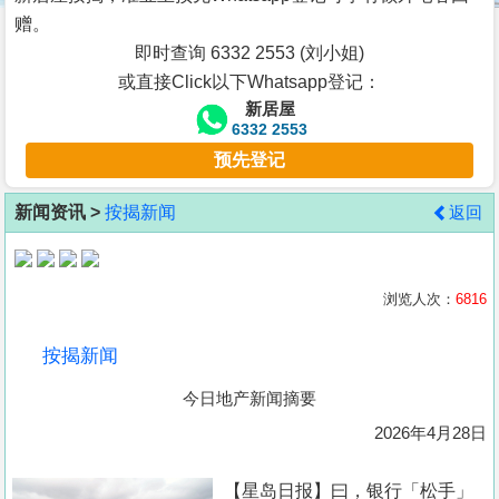
按
赠。
揭
即时查询 6332 2553 (刘小姐)
或直接Click以下Whatsapp登记：
地
新居屋
产
6332 2553
博
预先登记
客
新闻资讯 >
按揭新闻
返回
地
产
新
浏览人次：
6816
闻
按揭新闻
数
今日地产新闻摘要
据
公
2026年4月28日
布
【星岛日报】曰，银行「松手」