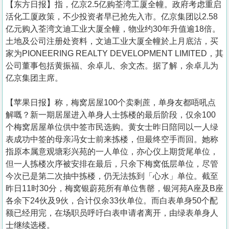
【东方日报】指，亿京2.5亿购荃湾工厦全幢。政府考虑重启
活化工厦政策，不少投资者早已抢先入市。亿京集团以2.58
亿元购入荃湾文迪工业大厦全幢，物业约30年升值逾18倍。
土地及公司注册处资料，文迪工业大厦全幢於上月底沽，买
家为PIONEERING REALTY DEVELOPMENT LIMITED，其
公司董事包括黄振福、余卓儿、余文杰。据了解，余卓儿为
亿京集团主席。
【苹果日报】称，梅窝居屋100个卖剩蔗，单身友都唔吼点
解嘅？新一期居屋进入单身人士拣楼的最后阶段，仅余100
个梅窝居屋单位供中签市民选购。黄女士昨日陪同以一人绿
表成功中签的母亲冯女士前来拣楼，但最终空手而回。她称
指原本属意观塘彩兴苑的一人单位，亦心仪上期货尾单位，
但一人拣楼次序被安排在最后，只余下梅窝低层单位，尽管
今次已是第二次抽中拣楼，仍无法拣到「心水」单位。截至
昨日11时30分，梅窝银蔚苑所有单位售罄，银河苑A座及B座
各余下24伙及9伙，合计仅余33伙单位。而白表单身50个配
额已经用完，在场职员呼吁白表申请者离开，由绿表单身人
士继续选楼。