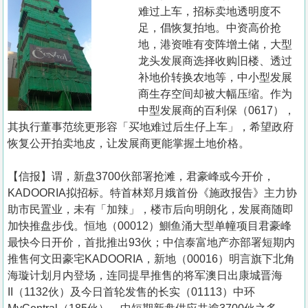
置
难过上车，招标卖地透明度不
业
足，倡恢复拍地。中资高价抢
地，港资唯有变阵增土储，大型
手
龙头发展商选择收购旧楼、透过
册
补地价转换农地等，中小型发展
商生存空间却被大幅压缩。作为
关
中型发展商的百利保（0617），
於
其执行董事范统更形容「买地难过后生仔上车」，希望政府
我
恢复公开拍卖地皮，让发展商更能掌握土地价格。
们
【信报】谓，新盘3700伙部署抢滩，君豪峰或今开价，
KADOORIA拟招标。特首林郑月娥首份《施政报告》主力协
助市民置业，未有「加辣」，楼市后向明朗化，发展商随即
加快推盘步伐。恒地（00012）鰂鱼涌大型单幢项目君豪峰
最快今日开价，首批推出93伙；中信泰富地产亦部署短期内
推售何文田豪宅KADOORIA，新地（00016）明言旗下北角
海璇计划月内登场，连同提早推售的将军澳日出康城晋海
II（1132伙）及今日首轮发售的长实（01113）中环