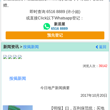
按
赠。
揭
即时查询 6516 8889 (许小姐)
或直接Click以下Whatsapp登记：
地
新居屋
产
6516 8889
博
预先登记
客
新闻资讯 >
按揭新闻
返回
地
产
新
浏览人次：
39142
闻
按揭新闻
数
今日地产新闻摘要
据
公
2017年10月20日
布
【明报】曰，百利保范统：买地