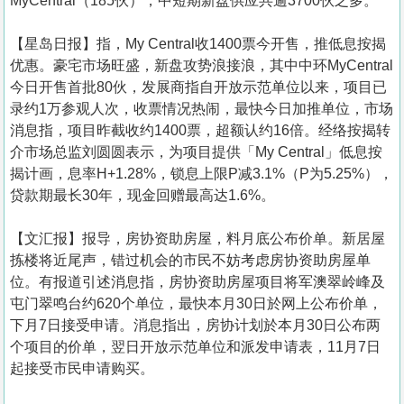
MyCentral（185伙），中短期新盘供应共逾3700伙之多。
【星岛日报】指，My Central收1400票今开售，推低息按揭
优惠。豪宅市场旺盛，新盘攻势浪接浪，其中中环MyCentral
今日开售首批80伙，发展商指自开放示范单位以来，项目已
录约1万参观人次，收票情况热闹，最快今日加推单位，市场
消息指，项目昨截收约1400票，超额认约16倍。经络按揭转
介市场总监刘圆圆表示，为项目提供「My Central」低息按
揭计画，息率H+1.28%，锁息上限P减3.1%（P为5.25%），
贷款期最长30年，现金回赠最高达1.6%。
【文汇报】报导，房协资助房屋，料月底公布价单。新居屋
拣楼将近尾声，错过机会的市民不妨考虑房协资助房屋单
位。有报道引述消息指，房协资助房屋项目将军澳翠岭峰及
屯门翠鸣台约620个单位，最快本月30日於网上公布价单，
下月7日接受申请。消息指出，房协计划於本月30日公布两
个项目的价单，翌日开放示范单位和派发申请表，11月7日
起接受市民申请购买。