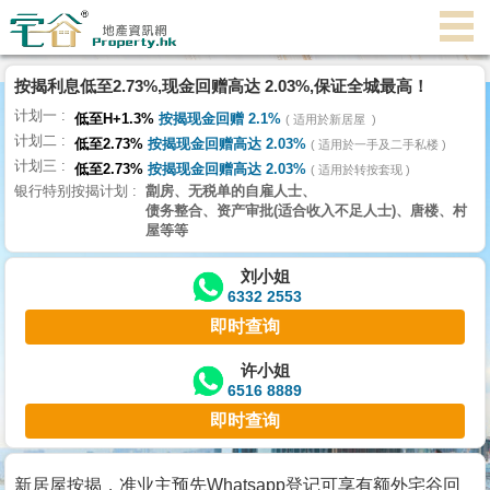
按揭利息低至2.73%,现金回赠高达 2.03%,保证全城最高！
主
计划一
页
低至H+1.3%
按揭现金回赠 2.1%
适用於新居屋
代
计划二
低至2.73%
按揭现金回赠高达 2.03%
理
适用於一手及二手私楼
计划三
搵
低至2.73%
按揭现金回赠高达 2.03%
适用於转按套现
银行特别按揭计划
劏房、无税单的自雇人士、
楼/
债务整合、资产审批(适合收入不足人士)、唐楼、村
成
屋等等
交
刘小姐
6332 2553
业
即时查询
主
放
许小姐
6516 8889
盘
即时查询
宅
谷
新居屋按揭，准业主预先Whatsapp登记可享有额外宅谷回